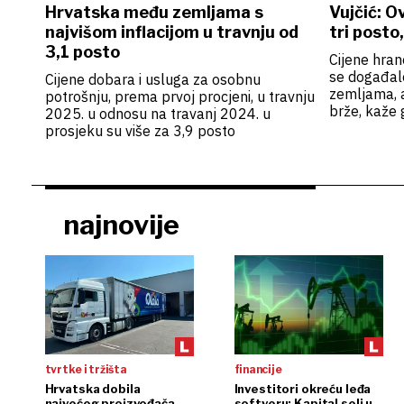
Hrvatska među zemljama s
Vujčić: O
najvišom inflacijom u travnju od
tri posto
3,1 posto
Cijene hran
se događalo
Cijene dobara i usluga za osobnu
zemljama, a
potrošnju, prema prvoj procjeni, u travnju
brže, kaže 
2025. u odnosu na travanj 2024. u
prosjeku su više za 3,9 posto
najnovije
tvrtke i tržišta
financije
Hrvatska dobila
Investitori okreću leđa
najvećeg proizvođača
softveru: Kapital seli u