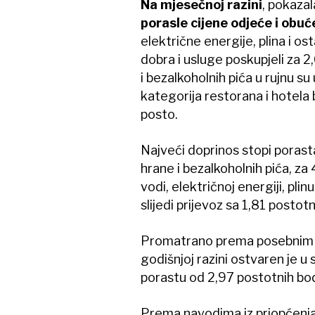
Na mjesečnoj razini
, pokazal
porasle cijene odjeće i obuć
električne energije, plina i os
dobra i usluge poskupjeli za 2
i bezalkoholnih pića u rujnu s
kategorija restorana i hotela b
posto.
Najveći doprinos stopi porast
hrane i bezalkoholnih pića, z
vodi, električnoj energiji, pli
slijedi prijevoz sa 1,81 posto
Promatrano prema posebnim sk
godišnjoj razini ostvaren je u 
porastu od 2,97 postotnih bo
Prema navodima iz priopćenj