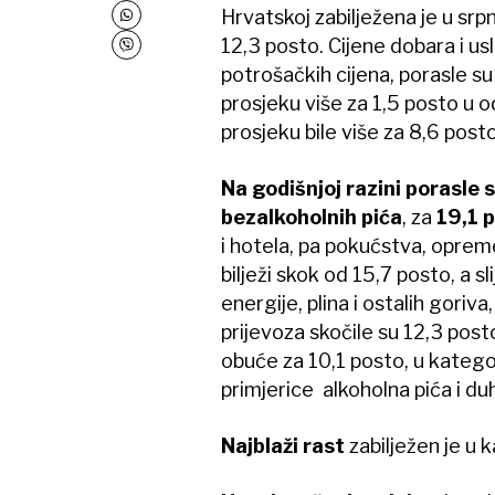
Hrvatskoj zabilježena je u srpn
12,3 posto. Cijene dobara i u
potrošačkih cijena, porasle su i
prosjeku više za 1,5 posto u 
prosjeku bile više za 8,6 post
Na godišnjoj razini porasle 
bezalkoholnih pića
, za
19,1 
i hotela, pa pokućstva, oprem
bilježi skok od 15,7 posto, a s
energije, plina i ostalih goriv
prijevoza skočile su 12,3 posto
obuće za 10,1 posto, u kategor
primjerice alkoholna pića i du
Najblaži rast
zabilježen je u 