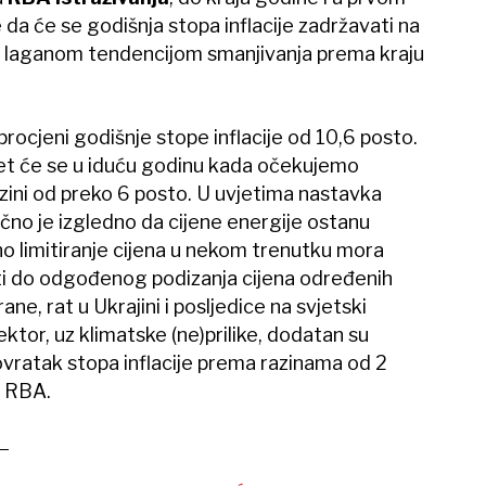
da će se godišnja stopa inflacije zadržavati na
laganom tendencijom smanjivanja prema kraju
procjeni godišnje stope inflacije od 10,6 posto.
ijet će se u iduću godinu kada očekujemo
azini od preko 6 posto. U uvjetima nastavka
ično je izgledno da cijene energije ostanu
no limitiranje cijena u nekom trenutku mora
sti do odgođenog podizanja cijena određenih
ane, rat u Ukrajini i posljedice na svjetski
tor, uz klimatske (ne)prilike, dodatan su
ovratak stopa inflacije prema razinama od 2
iz RBA.