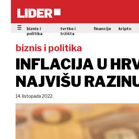
biznis i
tvrtke i
financije
kripto
politika
tržišta
biznis i politika
INFLACIJA U HR
NAJVIŠU RAZINU
14. listopada 2022.