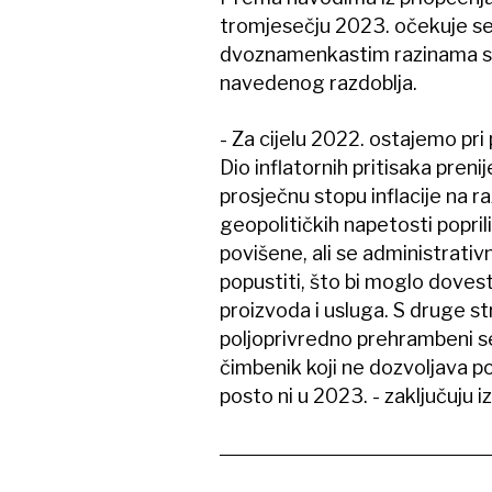
tromjesečju 2023. očekuje se 
dvoznamenkastim razinama s 
navedenog razdoblja.
- Za cijelu 2022. ostajemo pri 
Dio inflatornih pritisaka pren
prosječnu stopu inflacije na r
geopolitičkih napetosti popril
povišene, ali se administrativ
popustiti, što bi moglo dove
proizvoda i usluga. S druge str
poljoprivredno prehrambeni sek
čimbenik koji ne dozvoljava p
posto ni u 2023. - zaključuju 