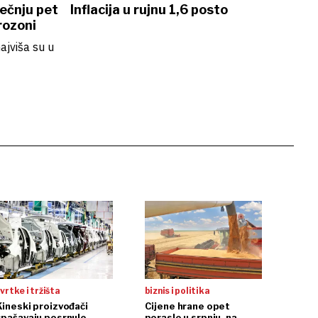
ječnju pet
Inflacija u rujnu 1,6 posto
rozoni
ajviša su u
vrtke i tržišta
biznis i politika
Kineski proizvođači
Cijene hrane opet
spašavaju posrnule
porasle u srpnju, na