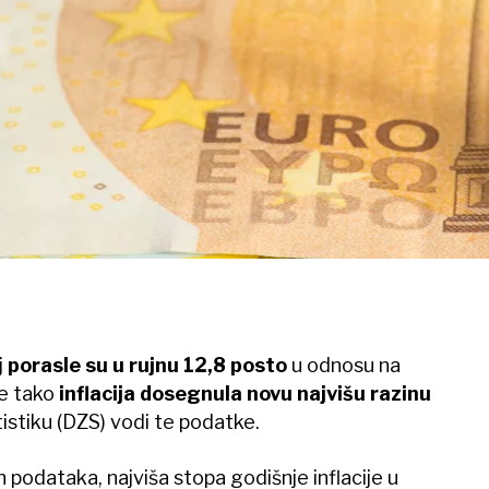
j
porasle su u rujnu 12,8 posto
u odnosu na
je tako
inflacija dosegnula novu najvišu razinu
istiku (DZS) vodi te podatke.
 podataka, najviša stopa godišnje inflacije u