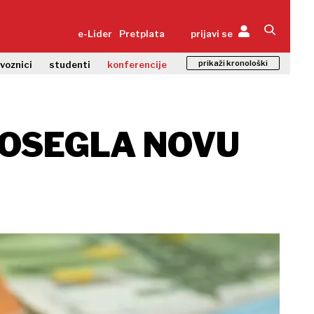
e-Lider
Pretplata
prijavi se
prikaži kronološki
zvoznici
studenti
konferencije
 DOSEGLA NOVU