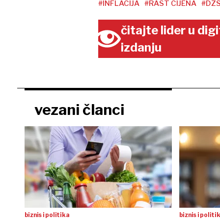
#INFLACIJA
#RAST CIJENA
#DZ
čitajte lider u di
izdanju
vezani članci
biznis i politika
biznis i politi