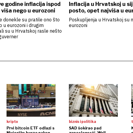
ve godine inflacija ispod
Inflacija u Hrvatskoj u si
, viša nego u eurozoni
posto, opet najviša u eu
e donekle su pratile ono što
Poskupljenja u Hrvatskoj su n
 u eurozoni i drugim
eurozoni
li su u Hrvatskoj rasle nešto
guverner
kripto
biznis i politika
t
Prvi bitcoin ETF odlazi s
SAD šokirao pad
Njujorške burze nakon
zaposlenosti, Wall