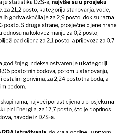
a je statistika DZS-a,
najviše su u prosjeku
e
, za 21,2 posto, kategorija stanovanja, vode,
talih goriva skočila je za 2,9 posto, dok su razna
,6 posto. S druge strane, prosječne cijene hrane
u u odnosu na kolovoz manje za 0,2 posto,
ilježi pad cijena za 2,1 posto, a prijevoza za 0,7
a godišnjeg indeksa ostvaren je u kategoriji
a 4,95 postotnih bodova, potom u stanovanju,
nu i ostalim gorivima, za 2,24 postotna boda, a
tnim bodom.
upinama, najveći porast cijena u prosjeku na
skupini Energija, za 17,7 posto, što je doprinos
dova, navode iz DZS-a.
a
RBA istraživanja
, do kraja godine i u prvom