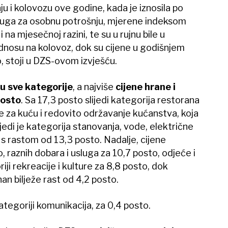
ju i kolovozu ove godine, kada je iznosila po
sluga za osobnu potrošnju, mjerene indeksom
 na mjesečnoj razini, te su u rujnu bile u
odnosu na kolovoz, dok su cijene u godišnjem
o, stoji u DZS-ovom izvješću.
su sve kategorije
, a najviše
cijene hrane i
posto
. Sa 17,3 posto slijedi kategorija restorana
e za kuću i redovito održavanje kućanstva, koja
lijedi je kategorija stanovanja, vode, električne
a, s rastom od 13,3 posto. Nadalje, cijene
, raznih dobara i usluga za 10,7 posto, odjeće i
iji rekreacije i kulture za 8,8 posto, dok
han bilježe rast od 4,2 posto.
kategoriji komunikacija, za 0,4 posto.