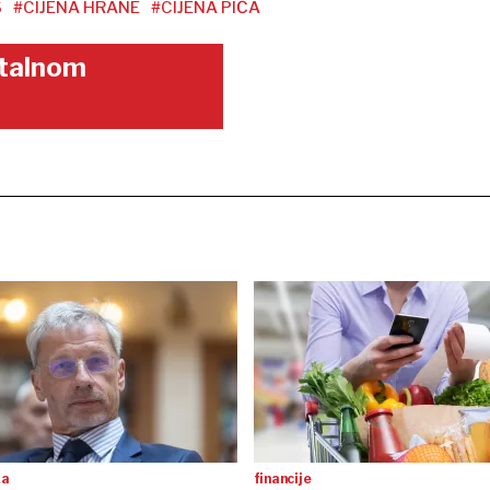
S
#CIJENA HRANE
#CIJENA PIĆA
gitalnom
ka
financije