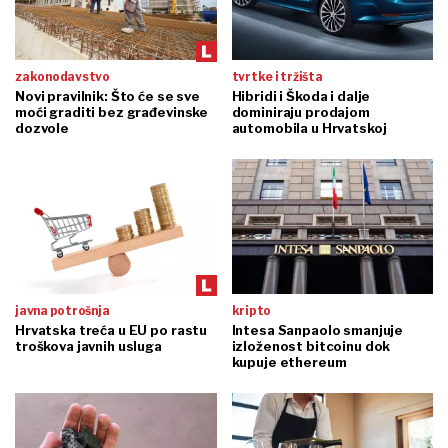
zakonodavstvo
tvrtke i tržišta
Novi pravilnik: Što će se sve
Hibridi i Škoda i dalje
moći graditi bez građevinske
dominiraju prodajom
dozvole
automobila u Hrvatskoj
javna potrošnja
kripto
Hrvatska treća u EU po rastu
Intesa Sanpaolo smanjuje
troškova javnih usluga
izloženost bitcoinu dok
kupuje ethereum