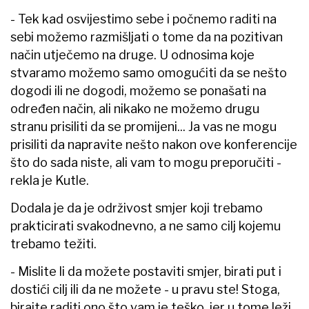
- Tek kad osvijestimo sebe i počnemo raditi na
sebi možemo razmišljati o tome da na pozitivan
način utječemo na druge. U odnosima koje
stvaramo možemo samo omogućiti da se nešto
dogodi ili ne dogodi, možemo se ponašati na
određen način, ali nikako ne možemo drugu
stranu prisiliti da se promijeni... Ja vas ne mogu
prisiliti da napravite nešto nakon ove konferencije
što do sada niste, ali vam to mogu preporučiti -
rekla je Kutle.
Dodala je da je održivost smjer koji trebamo
prakticirati svakodnevno, a ne samo cilj kojemu
trebamo težiti.
- Mislite li da možete postaviti smjer, birati put i
dostići cilj ili da ne možete - u pravu ste! Stoga,
birajte raditi ono što vam je teško, jer u tome leži