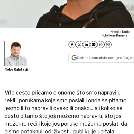
Hrvojka Kutle
foto Rene Karaman
Dodajte lidermedia.hr u omiljeni Google i
Roko Kalafatić
Vrlo često pričamo o onome što smo napravili,
rekli i porukama koje smo poslali i onda se pitamo
jesmo li to napravili ovako ili onako... ali koliko se
često pitamo što još možemo napraviti, što još
možemo reći i koje još poruke možemo poslati da
bismo potaknuli održivost - publiku je upitala