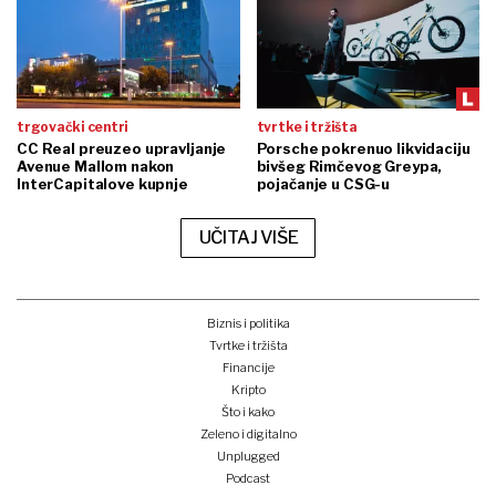
trgovački centri
tvrtke i tržišta
CC Real preuzeo upravljanje
Porsche pokrenuo likvidaciju
Avenue Mallom nakon
bivšeg Rimčevog Greypa,
InterCapitalove kupnje
pojačanje u CSG-u
UČITAJ VIŠE
Biznis i politika
Tvrtke i tržišta
Financije
Kripto
Što i kako
Zeleno i digitalno
Unplugged
Podcast