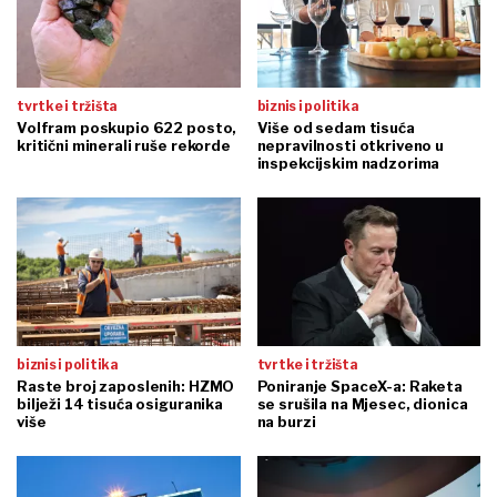
tvrtke i tržišta
biznis i politika
Volfram poskupio 622 posto,
Više od sedam tisuća
kritični minerali ruše rekorde
nepravilnosti otkriveno u
inspekcijskim nadzorima
biznis i politika
tvrtke i tržišta
Raste broj zaposlenih: HZMO
Poniranje SpaceX-a: Raketa
bilježi 14 tisuća osiguranika
se srušila na Mjesec, dionica
više
na burzi