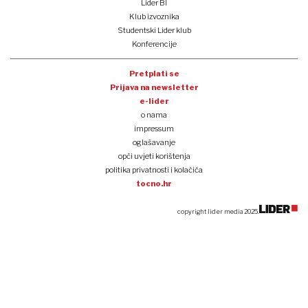
Lider BI
Klub izvoznika
Studentski Lider klub
Konferencije
Pretplati se
Prijava na newsletter
e-lider
o nama
impressum
oglašavanje
opći uvjeti korištenja
politika privatnosti i kolačića
tocno.hr
copyright lider media 2025.