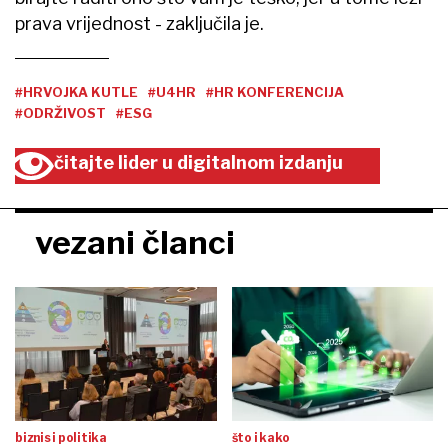
prava vrijednost - zaključila je.
#HRVOJKA KUTLE
#U4HR
#HR KONFERENCIJA
#ODRŽIVOST
#ESG
čitajte lider u digitalnom izdanju
vezani članci
biznis i politika
što i kako