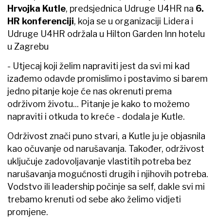
Hrvojka Kutle
, predsjednica Udruge U4HR na
6.
HR konferenciji
, koja se u organizaciji Lidera i
Udruge U4HR održala u Hilton Garden Inn hotelu
u Zagrebu
- Utjecaj koji želim napraviti jest da svi mi kad
izađemo odavde promislimo i postavimo si barem
jedno pitanje koje će nas okrenuti prema
održivom životu... Pitanje je kako to možemo
napraviti i otkuda to kreće - dodala je Kutle.
Održivost znači puno stvari, a Kutle ju je objasnila
kao očuvanje od narušavanja. Također, održivost
uključuje zadovoljavanje vlastitih potreba bez
narušavanja mogućnosti drugih i njihovih potreba.
Vodstvo ili leadership počinje sa self, dakle svi mi
trebamo krenuti od sebe ako želimo vidjeti
promjene.