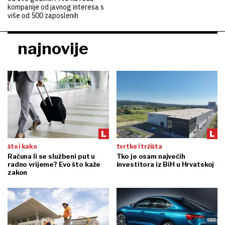
kompanije od javnog interesa s
više od 500 zaposlenih
najnovije
što i kako
tvrtke i tržišta
Računa li se službeni put u
Tko je osam najvećih
radno vrijeme? Evo što kaže
investitora iz BiH u Hrvatskoj
zakon