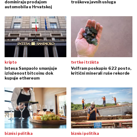
dominiraju prodajom
troškova javnih usluga
automobila u Hrvatskoj
kripto
tvrtke i tržišta
Intesa Sanpaolo smanjuje
Volfram poskupio 622 posto,
izloženost bitcoinu dok
kritični minerali ruše rekorde
kupuje ethereum
biznis i politika
biznis i politika