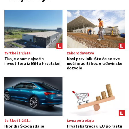
tvrtke i tržišta
zakonodavstvo
Tko je osam najvećih
Novi pravilnik: Što će se sve
investitora iz BiH u Hrvatskoj
moći graditi bez građevinske
dozvole
tvrtke i tržišta
javna potrošnja
Hibridi i Škoda i dalje
Hrvatska treća u EU po rastu