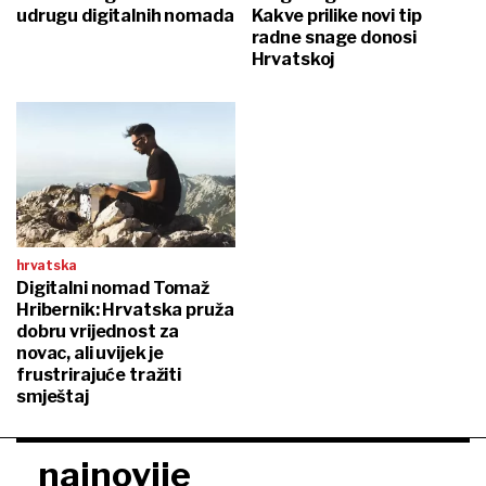
udrugu digitalnih nomada
Kakve prilike novi tip
radne snage donosi
Hrvatskoj
hrvatska
Digitalni nomad Tomaž
Hribernik: Hrvatska pruža
dobru vrijednost za
novac, ali uvijek je
frustrirajuće tražiti
smještaj
najnovije