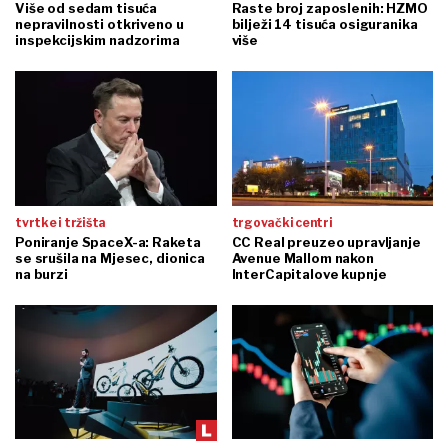
Više od sedam tisuća
Raste broj zaposlenih: HZMO
nepravilnosti otkriveno u
bilježi 14 tisuća osiguranika
inspekcijskim nadzorima
više
tvrtke i tržišta
trgovački centri
Poniranje SpaceX-a: Raketa
CC Real preuzeo upravljanje
se srušila na Mjesec, dionica
Avenue Mallom nakon
na burzi
InterCapitalove kupnje