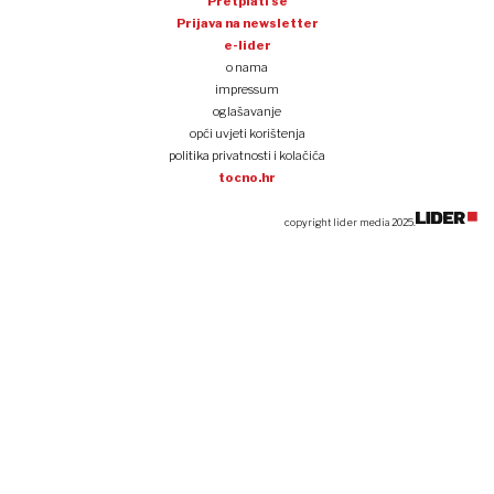
Pretplati se
Prijava na newsletter
e-lider
o nama
impressum
oglašavanje
opći uvjeti korištenja
politika privatnosti i kolačića
tocno.hr
copyright lider media 2025.