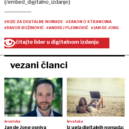
{/embed_digitalno_izdanje}
#VIZE ZA DIGITALNE NOMADE
#ZAKON O STRANCIMA
#DAVOR BOŽINOVIĆ
#ANDREJ PLENKOVIĆ
#JAN DE JONG
čitajte lider u digitalnom izdanju
vezani članci
hrvatska
hrvatska
Jan de Jong osniva
Iz ugla digitalnih nomada: