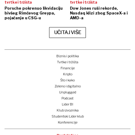
tvrtke i tržišta
tvrtke i tržišta
Porsche pokrenuo likvidaciju
Dow Jones ruši rekorde,
bivšeg Rimčevog Greypa,
Nasdaq klizi zbog SpaceX-a i
pojačanje u CSG-u
AMD-a
UČITAJ VIŠE
Biznis i politika
Tvrtke i tržišta
Financije
Kripto
Što i kako
Zeleno i digitalno
Unplugged
Podcast
Lider BI
Klub izvoznika
Studentski Lider klub
Konferencije