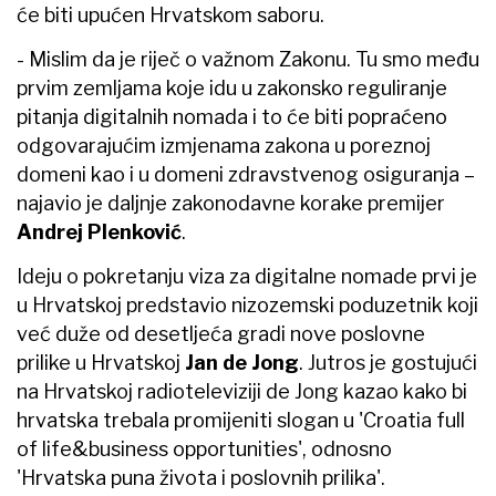
će biti upućen Hrvatskom saboru.
- Mislim da je riječ o važnom Zakonu. Tu smo među
prvim zemljama koje idu u zakonsko reguliranje
pitanja digitalnih nomada i to će biti popraćeno
odgovarajućim izmjenama zakona u poreznoj
domeni kao i u domeni zdravstvenog osiguranja –
najavio je daljnje zakonodavne korake premijer
Andrej Plenković
.
Ideju o pokretanju viza za digitalne nomade prvi je
u Hrvatskoj predstavio nizozemski poduzetnik koji
već duže od desetljeća gradi nove poslovne
prilike u Hrvatskoj
Jan de Jong
. Jutros je gostujući
na Hrvatskoj radioteleviziji de Jong kazao kako bi
hrvatska trebala promijeniti slogan u 'Croatia full
of life&business opportunities', odnosno
'Hrvatska puna života i poslovnih prilika'.