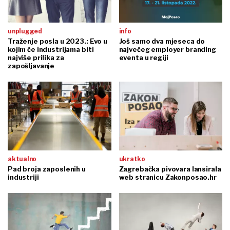
unplugged
info
Traženje posla u 2023.: Evo u
Još samo dva mjeseca do
kojim će industrijama biti
najvećeg employer branding
najviše prilika za
eventa u regiji
zapošljavanje
aktualno
ukratko
Pad broja zaposlenih u
Zagrebačka pivovara lansirala
industriji
web stranicu Zakonposao.hr