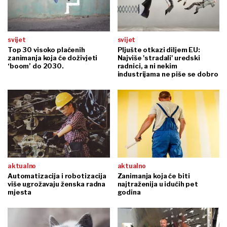
svijet
svijet
Top 30 visoko plaćenih
Pljušte otkazi diljem EU:
zanimanja koja će doživjeti
Najviše 'stradali' uredski
‘boom’ do 2030.
radnici, a ni nekim
industrijama ne piše se dobro
aktualno
aktualno
Automatizacija i robotizacija
Zanimanja koja će biti
više ugrožavaju ženska radna
najtraženija u idućih pet
mjesta
godina