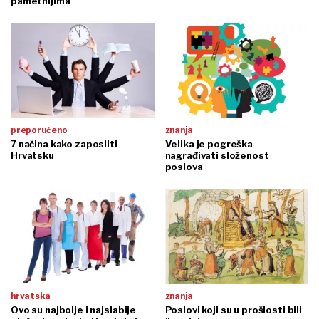
pametnijima
preporučeno
znanja
7 načina kako zaposliti
Velika je pogreška
Hrvatsku
nagrađivati složenost
poslova
hrvatska
znanja
Ovo su najbolje i najslabije
Poslovi koji su u prošlosti bili