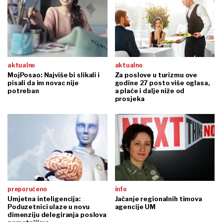
aktualno
aktualno
MojPosao: Najviše bi slikali i
Za poslove u turizmu ove
pisali da im novac nije
godine 27 posto više oglasa,
potreban
a plaće i dalje niže od
prosjeka
preporučeno
info
Umjetna inteligencija:
Jačanje regionalnih timova
Poduzetnici ulaze u novu
agencije UM
dimenziju delegiranja poslova