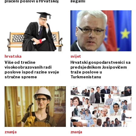
plaćeni poslovi u Hrvatskoj
ilegalni
hrvatska
svijet
Više od trećine
Hrvatski gospodarstvenici sa
visokoobrazovanih radi
predsjednikom Josipovićem
poslove ispod razine svoje
traže poslove u
stručne spreme
Turkmenistanu
znanja
znanja