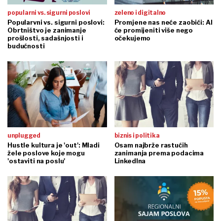
popularni vs. sigurni poslovi
zeleno i digitalno
Popularvni vs. sigurni poslovi:
Promjene nas neće zaobići: AI
Obrtništvo je zanimanje
će promijeniti više nego
prošlosti, sadašnjosti i
očekujemo
budućnosti
unplugged
biznis i politika
Hustle kultura je 'out': Mladi
Osam najbrže rastućih
žele poslove koje mogu
zanimanja prema podacima
'ostaviti na poslu'
LinkedIna