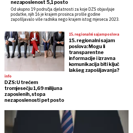
nezaposlenost 5,1 posto
Od ukupno 19 područja djelatnosti za koje DZS objavljuje
podatke, njih 16 je krajem prosinca prošle godine
zapošljavalo više radnika nego krajem istog mjeseca 2023.
15. regionalni sajam poslova
15. regionalni sajam
poslova: Mogu li
transparentne
informacije i izravna
komunikacija biti ključ
lakšeg zapošljavanja?
info
DZS: U trećem
tromjesečju 1,69 milijuna
zaposlenih, stopa
nezaposlenosti pet posto