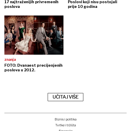
17 najtraženijih privremenih
Poslovi koji nisu postojali
poslova
prije 10 godina
znanja
FOTO: Dvanaest precijenjenih
poslova u 2012.
UČITAJ VIŠE
Biznis i politika
Tvrtke i tržišta
Financije