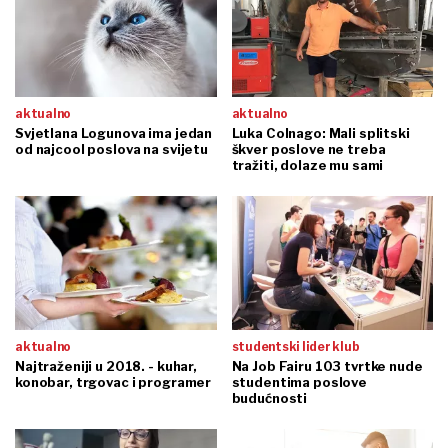
aktualno
aktualno
Svjetlana Logunova ima jedan
Luka Colnago: Mali splitski
od najcool poslova na svijetu
škver poslove ne treba
tražiti, dolaze mu sami
aktualno
studentski lider klub
Najtraženiji u 2018. - kuhar,
Na Job Fairu 103 tvrtke nude
konobar, trgovac i programer
studentima poslove
budućnosti