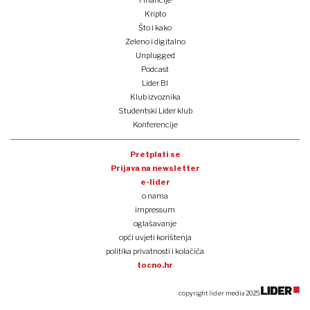
Kripto
Što i kako
Zeleno i digitalno
Unplugged
Podcast
Lider BI
Klub izvoznika
Studentski Lider klub
Konferencije
Pretplati se
Prijava na newsletter
e-lider
o nama
impressum
oglašavanje
opći uvjeti korištenja
politika privatnosti i kolačića
tocno.hr
copyright lider media 2025.