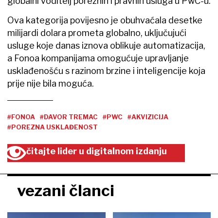
globalni voditelj poreznih i pravnih usluga u PwC-u.
Ova kategorija povijesno je obuhvaćala desetke
milijardi dolara prometa globalno, uključujući
usluge koje danas iznova oblikuje automatizacija,
a Fonoa kompanijama omogućuje upravljanje
usklađenošću s razinom brzine i inteligencije koja
prije nije bila moguća.
#FONOA
#DAVOR TREMAC
#PWC
#AKVIZICIJA
#POREZNA USKLAĐENOST
čitajte lider u digitalnom izdanju
vezani članci