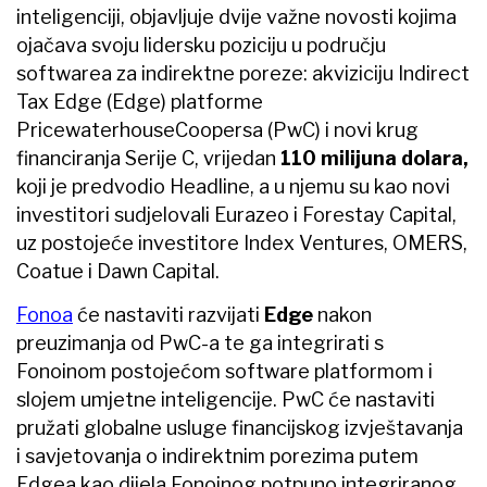
inteligenciji, objavljuje dvije važne novosti kojima
ojačava svoju lidersku poziciju u području
softwarea za indirektne poreze: akviziciju Indirect
Tax Edge (Edge) platforme
PricewaterhouseCoopersa (PwC) i novi krug
financiranja Serije C, vrijedan
110 milijuna dolara,
koji je predvodio Headline, a u njemu su kao novi
investitori sudjelovali Eurazeo i Forestay Capital,
uz postojeće investitore Index Ventures, OMERS,
Coatue i Dawn Capital.
Fonoa
će nastaviti razvijati
Edge
nakon
preuzimanja od PwC-a te ga integrirati s
Fonoinom postojećom software platformom i
slojem umjetne inteligencije. PwC će nastaviti
pružati globalne usluge financijskog izvještavanja
i savjetovanja o indirektnim porezima putem
Edgea kao dijela Fonoinog potpuno integriranog