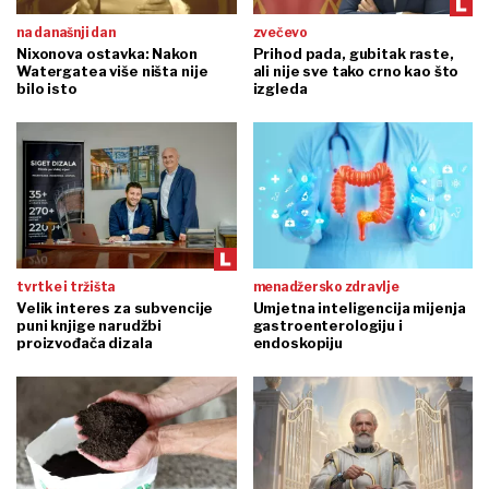
na današnji dan
zvečevo
Nixonova ostavka: Nakon
Prihod pada, gubitak raste,
Watergatea više ništa nije
ali nije sve tako crno kao što
bilo isto
izgleda
tvrtke i tržišta
menadžersko zdravlje
Velik interes za subvencije
Umjetna inteligencija mijenja
puni knjige narudžbi
gastroenterologiju i
proizvođača dizala
endoskopiju