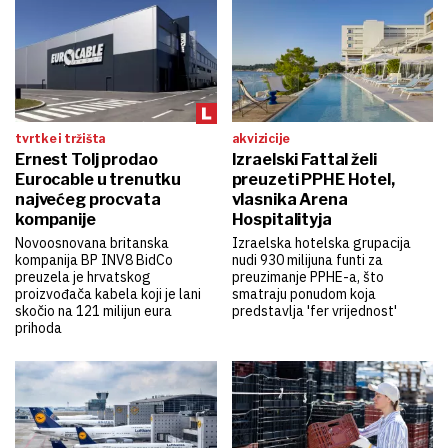
tvrtke i tržišta
akvizicije
Ernest Tolj prodao
Izraelski Fattal želi
Eurocable u trenutku
preuzeti PPHE Hotel,
najvećeg procvata
vlasnika Arena
kompanije
Hospitalityja
Novoosnovana britanska
Izraelska hotelska grupacija
kompanija BP INV8 BidCo
nudi 930 milijuna funti za
preuzela je hrvatskog
preuzimanje PPHE-a, što
proizvođača kabela koji je lani
smatraju ponudom koja
skočio na 121 milijun eura
predstavlja 'fer vrijednost'
prihoda