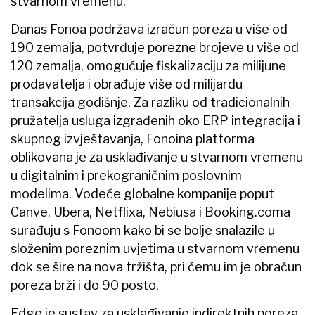
stvarnom vremenu.
Danas Fonoa podržava izračun poreza u više od
190 zemalja, potvrđuje porezne brojeve u više od
120 zemalja, omogućuje fiskalizaciju za milijune
prodavatelja i obrađuje više od milijardu
transakcija godišnje. Za razliku od tradicionalnih
pružatelja usluga izgrađenih oko ERP integracija i
skupnog izvještavanja, Fonoina platforma
oblikovana je za usklađivanje u stvarnom vremenu
u digitalnim i prekograničnim poslovnim
modelima. Vodeće globalne kompanije poput
Canve, Ubera, Netflixa, Nebiusa i Booking.coma
surađuju s Fonoom kako bi se bolje snalazile u
složenim poreznim uvjetima u stvarnom vremenu
dok se šire na nova tržišta, pri čemu im je obračun
poreza brži i do 90 posto.
Edge je sustav za usklađivanje indirektnih poreza