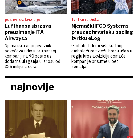
poslovne akvizicije
tvrtke i tržišta
Lufthansa ubrzava
Njemački IFCO Systems
preuzimanje ITA
preuzeo hrvatsku pooling
Airwaysa
tvrtku eLog
Njemački avioprijevoznik
Globalni lider u višekratnoj
povećava udio u talijanskoj
ambalaži za svježu hranu ušao u
kompaniji na 90 posto uz
regiju kroz akviziciju domaće
dodatna ulaganja u iznosu od
kompanije prisutne u pet
325 milijuna eura
zemalja
najnovije