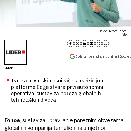
Davor Tremac, Fonoa
foto
Dodajte lidermedia.hr u omiljeni Google i
Lider
Tvrtka hrvatskih osnivača s akvizicijom
platforme Edge stvara prvi autonomni
operativni sustav za poreze globalnih
tehnoloških divova
Fonoa
, sustav za upravljanje poreznim obvezama
globalnih kompanija temeljen na umjetnoj