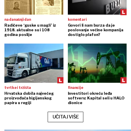
na današnji dan
komentari
Radićeve ‘guske u magli’ iz
Govori li nam burza da je
1918. aktualne su i 108
poslovanje većine kompanija
godina poslije
dostiglo plafon?
tvrtke i tržišta
financije
Hrvatska dobila najvećeg
Investitori okreću leđa
proizvođača higijenskog
softveru: Kapital seli u HALO
papira u regiji
dionice
UČITAJ VIŠE