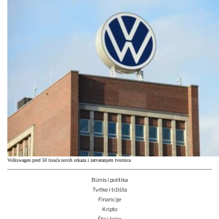
Volkswagen pred 50 tisuća novih otkaza i zatvaranjem tvornica
Biznis i politika
Tvrtke i tržišta
Financije
Kripto
Što i kako