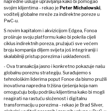
napredne usluge upravljanja kako bi pomogao
svojim klijentima - rekao je
Peter Michalowski
,
voditelj globalne mreže za indirektne poreze u
PwC-u.
S novim kapitalom i akvizicijom Edgea, Fonoa
proširuje svoju platformu kako bi pokrila cijeli
ciklus indirektnih poreza, pružajući sve većem
broju kompanija diljem svijeta još integriraniji i
skalabilniji pristup porezima i usklađenosti.
- Ova transakcija jasno i konkretno pokazuje našu
globalnu poreznu strategiju. Surađujemo s
tehnološkim liderima poput Fonoe da bismo pružili
inovativna napredna tržišna rješenja koja nam
omogućuju bolju podršku klijentima kako bi mogli
reagirati na rastuću složenost i digitalnu
transformaciju u porezima - rekao je Brad Silver,