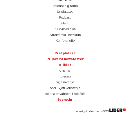
Zeleno i digitalno
Unplugged
Podcast
Lider BI
Klub izvoznika
Studentski Lider klub
Konferencije
Pretplati se
Prijava na newsletter
e-lider
o nama
impressum
oglašavanje
opći uvjeti korištenja
politika privatnosti i kolačića
tocno.hr
copyright lider media 2025.