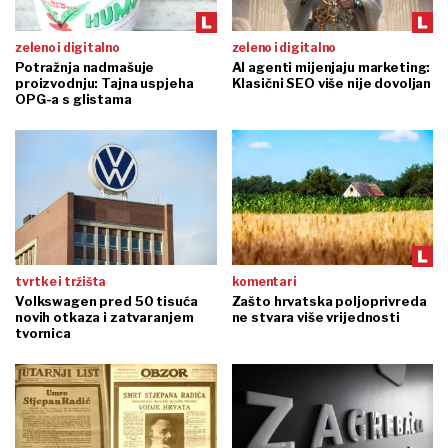
zeleno i digitalno
zeleno i digitalno
Potražnja nadmašuje
AI agenti mijenjaju marketing:
proizvodnju: Tajna uspjeha
Klasični SEO više nije dovoljan
OPG-a s glistama
tvrtke i tržišta
komentari
Volkswagen pred 50 tisuća
Zašto hrvatska poljoprivreda
novih otkaza i zatvaranjem
ne stvara više vrijednosti
tvornica