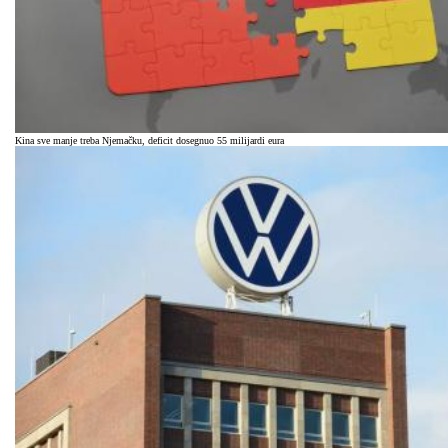
Kina sve manje treba Njemačku, deficit dosegnuo 55 milijardi eura