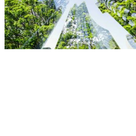
U Zagrebu do kraja 2027. stiže gotovo 100 tisuća kvadrata novih ureda
Biznis i politika
Tvrtke i tržišta
Financije
Kripto
Što i kako
Zeleno i digitalno
Unplugged
Podcast