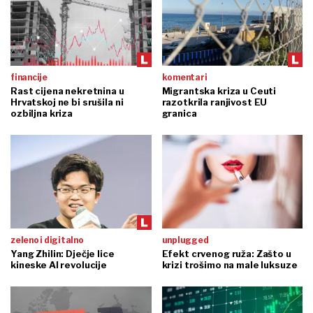
financije
komentari
Rast cijena nekretnina u
Migrantska kriza u Ceuti
Hrvatskoj ne bi srušila ni
razotkrila ranjivost EU
ozbiljna kriza
granica
zeleno i digitalno
unplugged
Yang Zhilin: Dječje lice
Efekt crvenog ruža: Zašto u
kineske AI revolucije
krizi trošimo na male luksuze