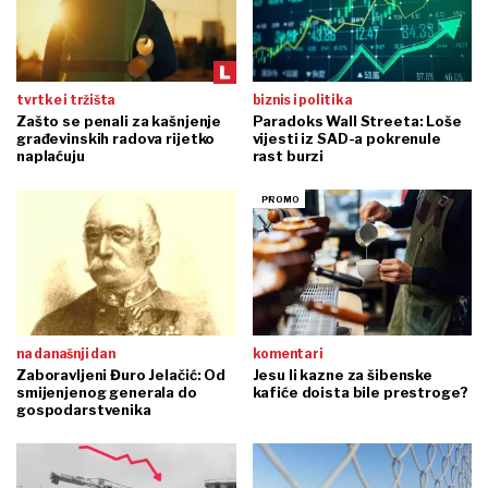
tvrtke i tržišta
biznis i politika
Zašto se penali za kašnjenje
Paradoks Wall Streeta: Loše
građevinskih radova rijetko
vijesti iz SAD-a pokrenule
naplaćuju
rast burzi
na današnji dan
komentari
Zaboravljeni Đuro Jelačić: Od
Jesu li kazne za šibenske
smijenjenog generala do
kafiće doista bile prestroge?
gospodarstvenika