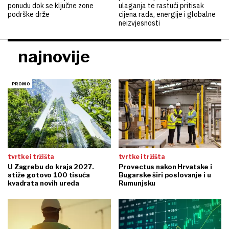
ponudu dok se ključne zone
ulaganja te rastući pritisak
podrške drže
cijena rada, energije i globalne
neizvjesnosti
najnovije
tvrtke i tržišta
tvrtke i tržišta
U Zagrebu do kraja 2027.
Provectus nakon Hrvatske i
stiže gotovo 100 tisuća
Bugarske širi poslovanje i u
kvadrata novih ureda
Rumunjsku