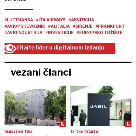
#LUFTHANSA
#ITA AIRWAYS
#AKVIZICIJA
#AVIOPRIJEVOZNIK
#ALITALIA
#ŠIRENJE
#FRANKFURT
#AVIOINDUSTRIJA
#INVESTICIJE
#EUROPSKO TRŽIŠTE
čitajte lider u digitalnom izdanju
vezani članci
biznis i politika
tvrtke i tržišta