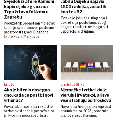
Svjedok iz afere Kamioni
Jabil u Osijeku najavio
kupio cijelu zgradu na
1500 radnika, zasad ih
Trgu žrtava fašizma u
ima tek 92
Zagrebu
Tvrtka je još u fazi ulaganja i
pokretanja poslovanja zbog
Poduzetnik Sebastijan Mojsović
čega ni rezultati ne mogu biti
kupio je sve stanove i poslovne
usporedivi s drugima
prostore u zgradi Glazbene
škole Pavla Markovca
kripto
biznis i politika
Ako je bitcoin dosegao
Njemačke tvrtke i dalje
dno, kada će postići novi
vjeruju Hrvatskoj, ali sve
vrhunac?
više strahuju od troškova
Povratak bitcoina na rekordne
Novo istraživanje pokazuje pad
razine ovisi hoće li potražnja za
optimizma za 2026., opreznije
ETF-ovima moći apsorbirati
planove zapošljavanja i