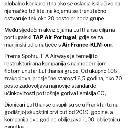
globalno konkurentna ako se oslanja isključivo na
njemačko tržište, na kojemu se trenutačno
ostvaruje tek oko 20 posto prihoda grupe.
Među sljedećim akvizicijama Lufthansa cilja na
portugalski
TAP Air Portugal
, gdje se za
manjinski udio natječe s
Air France-KLM-om
.
Prema Spohru, ITA Airways je temeljito
restrukturirana kompanija s najmodernijom
flotom unutar Lufthansa grupe. Od ukupno 106
zrakoplova, prosječne starosti 6,5 godina, oko 70
posto zadovoljava najnovije standarde
učinkovitosti potrošnje goriva i emisija CO₂.
Dioničari Lufthanse okupili su se u Frankfurtu na
godišnjoj skupštini prvi put od 2019. godine, a
kompanija ove godine obilježava i 100. obljetnicu
osnutka.