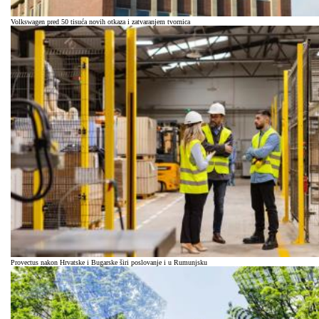
Volkswagen pred 50 tisuća novih otkaza i zatvaranjem tvornica
Provectus nakon Hrvatske i Bugarske širi poslovanje i u Rumunjsku