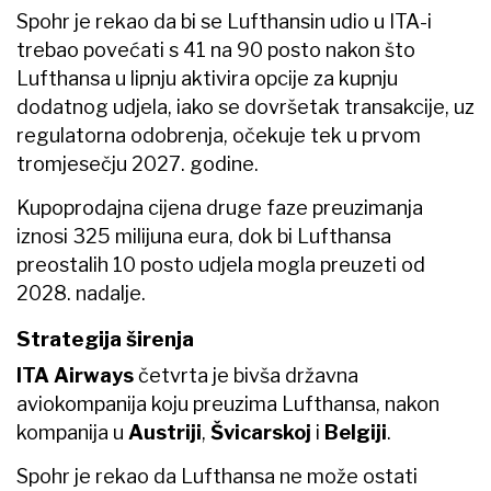
Spohr je rekao da bi se Lufthansin udio u ITA-i
trebao povećati s 41 na 90 posto nakon što
Lufthansa u lipnju aktivira opcije za kupnju
dodatnog udjela, iako se dovršetak transakcije, uz
regulatorna odobrenja, očekuje tek u prvom
tromjesečju 2027. godine.
Kupoprodajna cijena druge faze preuzimanja
iznosi 325 milijuna eura, dok bi Lufthansa
preostalih 10 posto udjela mogla preuzeti od
2028. nadalje.
Strategija širenja
ITA Airways
četvrta je bivša državna
aviokompanija koju preuzima Lufthansa, nakon
kompanija u
Austriji
,
Švicarskoj
i
Belgiji
.
Spohr je rekao da Lufthansa ne može ostati