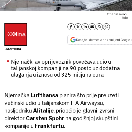
Lufthansa avioni
foto
Dodajte lidermedia.hr u omiljeni Google i
Lider/Hina
Njemački avioprijevoznik povećava udio u
talijanskoj kompaniji na 90 posto uz dodatna
ulaganja u iznosu od 325 milijuna eura
Njemačka
Lufthansa
planira što prije preuzeti
većinski udio u talijanskom ITA Airwaysu,
nasljedniku
Alitalije
, priopćio je glavni izvršni
direktor
Carsten Spohr
na godišnjoj skupštini
kompanije u
Frankfurtu
.