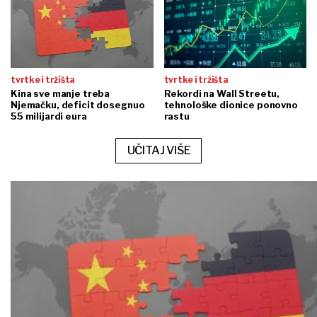
tvrtke i tržišta
tvrtke i tržišta
Kina sve manje treba
Rekordi na Wall Streetu,
Njemačku, deficit dosegnuo
tehnološke dionice ponovno
55 milijardi eura
rastu
UČITAJ VIŠE