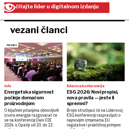
čitajte lider u digitalnom izdanju
vezani članci
info
liderova konferencija
Energetska sigurnost
ESG 2026: Novi propisi,
počinje domaćom
nova pravila — jeste li
proizvodnjom
spremni?
O ključnim pitanjima obnovljivih
Brojni stručnjaci će na Liderovoj
izvora energije razgovarat će
ESG konferenciji raspravljati o
se na konferenciji Dani OIE
najnovijim izmjenama EU
2026. u Opatiji od 20. do 22.
regulative i praktičnoj primjeni