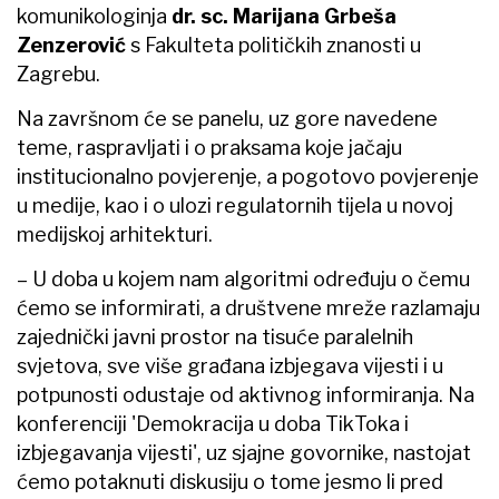
komunikologinja
dr. sc. Marijana Grbeša
Zenzerović
s Fakulteta političkih znanosti u
Zagrebu.
Na završnom će se panelu, uz gore navedene
teme, raspravljati i o praksama koje jačaju
institucionalno povjerenje, a pogotovo povjerenje
u medije, kao i o ulozi regulatornih tijela u novoj
medijskoj arhitekturi.
– U doba u kojem nam algoritmi određuju o čemu
ćemo se informirati, a društvene mreže razlamaju
zajednički javni prostor na tisuće paralelnih
svjetova, sve više građana izbjegava vijesti i u
potpunosti odustaje od aktivnog informiranja. Na
konferenciji 'Demokracija u doba TikToka i
izbjegavanja vijesti', uz sjajne govornike, nastojat
ćemo potaknuti diskusiju o tome jesmo li pred