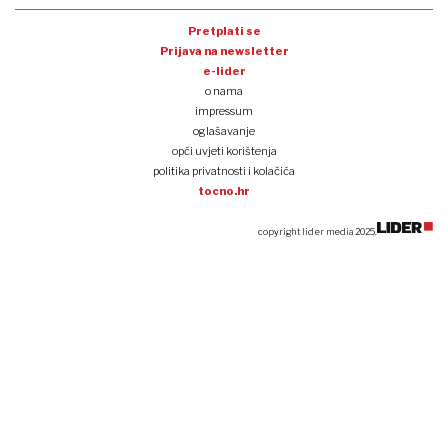
Pretplati se
Prijava na newsletter
e-lider
o nama
impressum
oglašavanje
opći uvjeti korištenja
politika privatnosti i kolačića
tocno.hr
copyright lider media 2025.