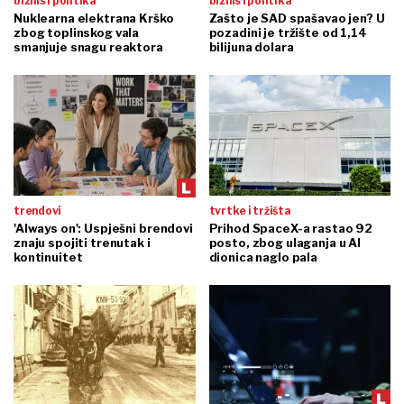
biznis i politika
biznis i politika
Nuklearna elektrana Krško
Zašto je SAD spašavao jen? U
zbog toplinskog vala
pozadini je tržište od 1,14
smanjuje snagu reaktora
bilijuna dolara
trendovi
tvrtke i tržišta
'Always on': Uspješni brendovi
Prihod SpaceX-a rastao 92
znaju spojiti trenutak i
posto, zbog ulaganja u AI
kontinuitet
dionica naglo pala