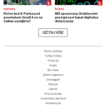
varteks
kripto
Rotor kod S-Parka pod
BIS upozorava: Stablecoini
povećalom: Gradi li se na
postaju novi kanal digitalne
tuđem zemljištu?
dolarizacije
UČITAJ VIŠE
Biznis i politika
Tvrtke i tržišta
Financije
Kripto
Što i kako
Zeleno i digitalno
Unplugged
Podcast
Lider BI
Klub izvoznika
Studentski Lider klub
Konferencije