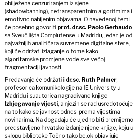
obilježena cenzuriranjem iz sjene
(shadowbanning), netransparentnim algoritmima i
emotivno nabijenim objavama. O navedenoj temi
će posebno govoriti
prof. dr.sc. Paolo Gerbaudo
sa Sveučilišta Complutense u Madridu, jedan je od
najvažnijih analitičara suvremene digitalne sfere,
koji će održati izlaganje o tome kako
algoritamske promjene vode sve većoj
fragmentaciji javnosti.
Predavanje će održati
i dr.sc. Ruth Palmer
,
profesorica komunikologije na IE University u
Madridu i suautorica nagrađivane knjige
Izbjegavanje vijesti
, a njezin se rad usredotočuje
na to kako se javnost odnosi prema vijestima i
novinarima. Na događaju će ujedno biti premijerno
predstavljeno hrvatsko izdanje njene knjige, koju u
sklopu biblioteke Točno tako bo.ok objavljuje