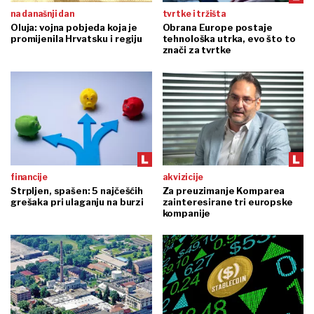
na današnji dan
tvrtke i tržišta
Oluja: vojna pobjeda koja je
Obrana Europe postaje
promijenila Hrvatsku i regiju
tehnološka utrka, evo što to
znači za tvrtke
financije
akvizicije
Strpljen, spašen: 5 najčešćih
Za preuzimanje Komparea
grešaka pri ulaganju na burzi
zainteresirane tri europske
kompanije