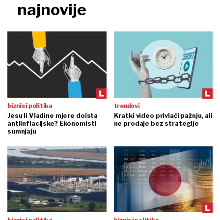
najnovije
biznis i politika
trendovi
Jesu li Vladine mjere doista
Kratki video privlači pažnju, ali
antiinflacijske? Ekonomisti
ne prodaje bez strategije
sumnjaju