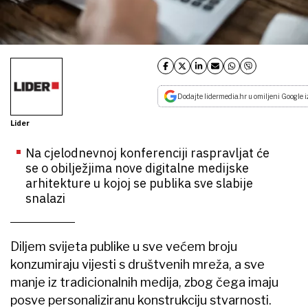
Dodajte lidermedia.hr u omiljeni Google i
Lider
Na cjelodnevnoj konferenciji raspravljat će
se o obilježjima nove digitalne medijske
arhitekture u kojoj se publika sve slabije
snalazi
Diljem svijeta publike u sve većem broju
konzumiraju vijesti s društvenih mreža, a sve
manje iz tradicionalnih medija, zbog čega imaju
posve personaliziranu konstrukciju stvarnosti.