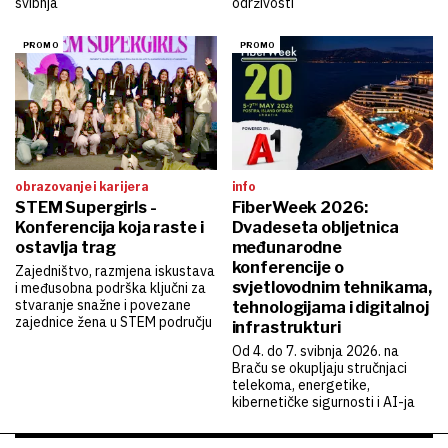
svibnja
održivosti
obrazovanje i karijera
info
STEM Supergirls -
FiberWeek 2026:
Konferencija koja raste i
Dvadeseta obljetnica
ostavlja trag
međunarodne
konferencije o
Zajedništvo, razmjena iskustava
svjetlovodnim tehnikama,
i međusobna podrška ključni za
stvaranje snažne i povezane
tehnologijama i digitalnoj
zajednice žena u STEM području
infrastrukturi
Od 4. do 7. svibnja 2026. na
Braču se okupljaju stručnjaci
telekoma, energetike,
kibernetičke sigurnosti i AI-ja