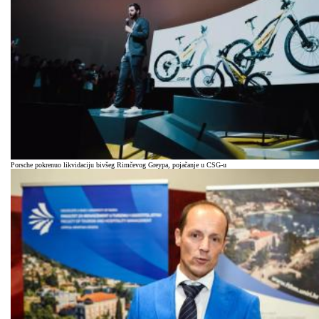
Porsche pokrenuo likvidaciju bivšeg Rimčevog Greypa, pojačanje u CSG-u