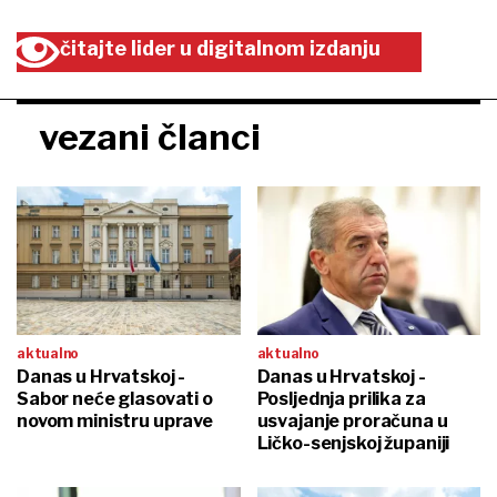
čitajte lider u digitalnom izdanju
vezani članci
aktualno
aktualno
Danas u Hrvatskoj -
Danas u Hrvatskoj -
Sabor neće glasovati o
Posljednja prilika za
novom ministru uprave
usvajanje proračuna u
Ličko-senjskoj županiji