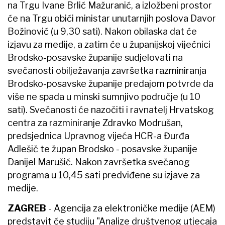
na Trgu Ivane Brlić Mažuranić, a izložbeni prostor
će na Trgu obići ministar unutarnjih poslova Davor
Božinović (u 9,30 sati). Nakon obilaska dat će
izjavu za medije, a zatim će u županijskoj vijećnici
Brodsko-posavske županije sudjelovati na
svečanosti obilježavanja završetka razminiranja
Brodsko-posavske županije predajom potvrde da
više ne spada u minski sumnjivo područje (u 10
sati). Svečanosti će nazočiti i ravnatelj Hrvatskog
centra za razminiranje Zdravko Modrušan,
predsjednica Upravnog vijeća HCR-a Đurđa
Adlešič te župan Brodsko - posavske županije
Danijel Marušić. Nakon završetka svečanog
programa u 10,45 sati predviđene su izjave za
medije.
ZAGREB
- Agencija za elektroničke medije (AEM)
predstavit će studiju "Analize društvenog utjecaja