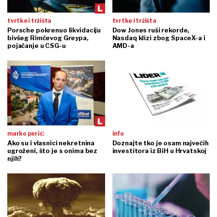
tvrtke i tržišta
tvrtke i tržišta
Porsche pokrenuo likvidaciju
Dow Jones ruši rekorde,
bivšeg Rimčevog Greypa,
Nasdaq klizi zbog SpaceX-a i
pojačanje u CSG-u
AMD-a
marko perić:
info
Ako su i vlasnici nekretnina
Doznajte tko je osam najvećih
ugroženi, što je s onima bez
investitora iz BiH u Hrvatskoj
njih?