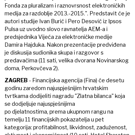
Fonda za pluralizam i raznovrsnost elektroničkih
medija za razdoblje 2013.-2015.". Predstavit će je
autori studije Ivan Burić i Pero Desović iz Ipsos
Pulsa uz uvodno slovo ravnatelja AEM-a i
predsjednika Vijeća za elektroničke medije
Damira Hajduka. Nakon prezentacije predviđena
je diskusija sudionika skupa i razgovor s
predavačima (11 sati, velika dvorana Novinarskog
doma, Perkovčeva 2).
ZAGREB
- Financijska agencija (Fina) će desetu
godinu zaredom najuspješnijim hrvatskim
tvrtkama dodijeliti nagradu "Zlatna bilanca" koja
se dodjeljuje najuspješnijima
po djelatnostima, prema ukupnom rangu na
temelju 11 financijskih pokazatelja u pet
kategorija: profitabilnost, likvidnost, zaduženost,