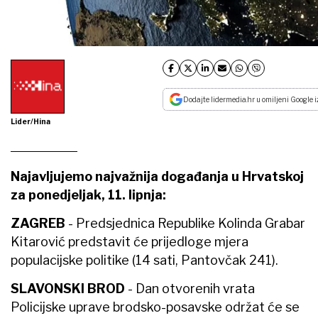
Dodajte lidermedia.hr u omiljeni Google i
Lider/Hina
Najavljujemo najvažnija događanja u Hrvatskoj
za ponedjeljak, 11. lipnja:
ZAGREB
- Predsjednica Republike Kolinda Grabar
Kitarović predstavit će prijedloge mjera
populacijske politike (14 sati, Pantovčak 241).
SLAVONSKI BROD
- Dan otvorenih vrata
Policijske uprave brodsko-posavske održat će se