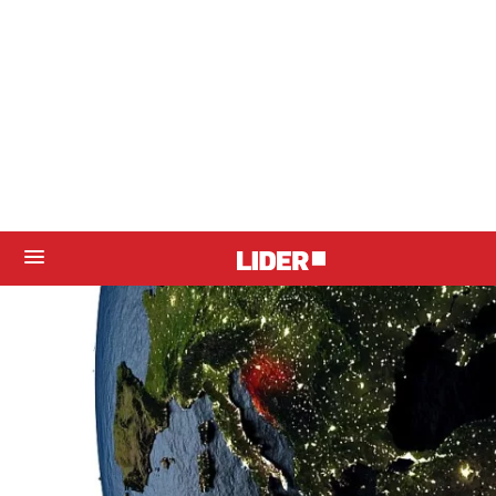
aktualno
DANAS U HRVATSKOJ -
PREDSJEDNICA PREDSTAVLJA
DEMOGRAFSKE MJERE
11. lipnja 2018.