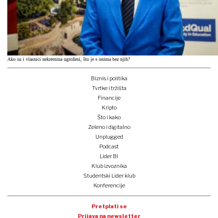
Ako su i vlasnici nekretnina ugroženi, što je s onima bez njih?
Biznis i politika
Tvrtke i tržišta
Financije
Kripto
Što i kako
Zeleno i digitalno
Unplugged
Podcast
Lider BI
Klub izvoznika
Studentski Lider klub
Konferencije
Pretplati se
Prijava na newsletter