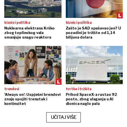
biznis i politika
biznis i politika
Nuklearna elektrana Krško
Zašto je SAD spašavao jen? U
zbog toplinskog vala
pozadini je tržište od 1,14
smanjuje snagu reaktora
bilijuna dolara
trendovi
tvrtke i tržišta
'Always on': Uspješni brendovi
Prihod SpaceX-a rastao 92
znaju spojiti trenutak i
posto, zbog ulaganja u AI
kontinuitet
dionica naglo pala
UČITAJ VIŠE