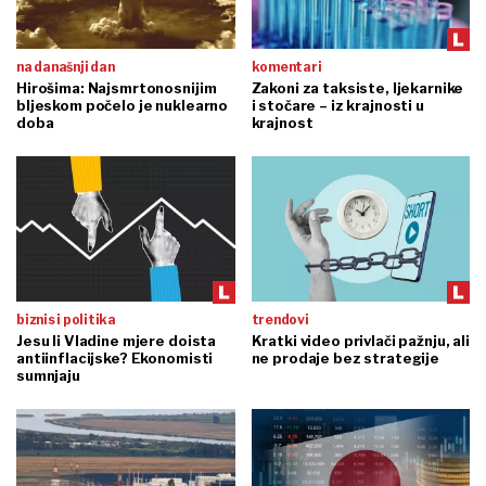
na današnji dan
komentari
Hirošima: Najsmrtonosnijim
Zakoni za taksiste, ljekarnike
bljeskom počelo je nuklearno
i stočare – iz krajnosti u
doba
krajnost
biznis i politika
trendovi
Jesu li Vladine mjere doista
Kratki video privlači pažnju, ali
antiinflacijske? Ekonomisti
ne prodaje bez strategije
sumnjaju