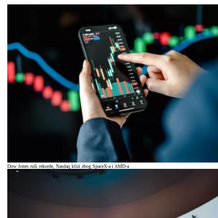
Dow Jones ruši rekorde, Nasdaq klizi zbog SpaceX-a i AMD-a