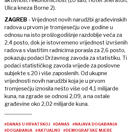
aktivnost i ekonomičnost (10 sati, Hotel Sheraton,
Ulica kneza Borne 2).
ZAGREB
- Vrijednost novih narudžbi građevinskih
radova u prvom je tromjesečju ove godine u
odnosu na isto prošlogodišnje razdoblje veća za
2,4 posto, dok je istovremeno vrijednost izvršenih
radova s vlastitim radnicima porasla za 2,6 posto,
pokazuju podaci Državnog zavoda za statistiku. Ti
podaci statističkog zavoda vrijede za poslovne
subjekte s 20 i više zaposlenih. Od ukupne
vrijednosti novih narudžbi koja je u prvom
tromjesečju iznosila nešto više od 4,1 milijarde
kuna, na zgrade se odnosi 2,09, a na ostale
građevine oko 2,02 milijarde kuna.
#DANAS U HRVATSKOJ
#DANAS
#NAJAVA DOGAĐANJA
#DOGAĐANJA
#AKTUALNO
#DEMOGRAFSKE MJERE