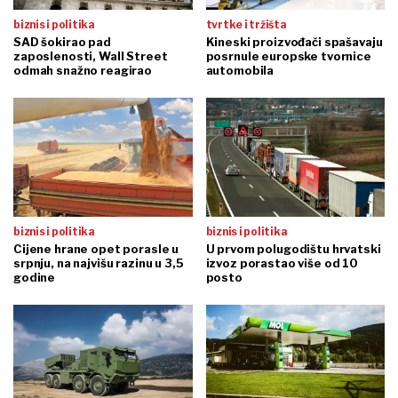
biznis i politika
tvrtke i tržišta
SAD šokirao pad
Kineski proizvođači spašavaju
zaposlenosti, Wall Street
posrnule europske tvornice
odmah snažno reagirao
automobila
biznis i politika
biznis i politika
Cijene hrane opet porasle u
U prvom polugodištu hrvatski
srpnju, na najvišu razinu u 3,5
izvoz porastao više od 10
godine
posto