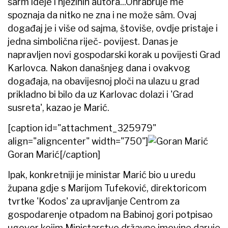
šarm ideje i njezinih autora...Ohrabruje me
spoznaja da nitko ne zna i ne može sâm. Ovaj
događaj je i više od sajma, štoviše, ovdje pristaje i
jedna simbolična riječ- povijest. Danas je
napravljen novi gospodarski korak u povijesti Grad
Karlovca. Nakon današnjeg dana i ovakvog
događaja, na obavijesnoj ploči na ulazu u grad
prikladno bi bilo da uz Karlovac dolazi i 'Grad
susreta', kazao je Marić.
[caption id="attachment_325979"
align="aligncenter" width="750"]
Goran Marić[/caption]
Ipak, konkretniji je ministar Marić bio u uredu
župana gdje s Marijom Tufeković, direktoricom
tvrtke 'Kodos' za upravljanje Centrom za
gospodarenje otpadom na Babinoj gori potpisao
ugovor kojim Ministarstvo državne imovine daruje