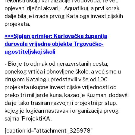
rekonstrukciju kanalizacije i vodovoda, te već
opjevani riječni akvarij - Aquatiku), a prvi korak
dalje bila je izrada prvog Kataloga investicijskih
projekata.
>>>Sjajan primjer: Karlovačka županija
darovala vrijedne objekte Trgovačko-
ugostiteljskoj školi
- Bio je to odmak od nerazvrstanih cesta,
ponekog vrtića i obnovljene škole, a već smo u
drugom Katalogu predstavili više od 100
projekata ukupne investicijske vrijednosti od
preko tri milijarde kuna, kazao je Kuzman, dodavši
da je tako trasiran razvojni i projektni pristup,
kojeg je logičan nastavak i organizacija prvog
sajma 'ProjektiKA'.
[caption id="attachment_325978"