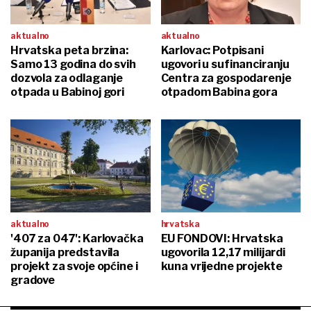
aktualno
aktualno
Hrvatska peta brzina:
Karlovac: Potpisani
Samo 13 godina do svih
ugovori u sufinanciranju
dozvola za odlaganje
Centra za gospodarenje
otpada u Babinoj gori
otpadom Babina gora
aktualno
hrvatska
'407 za 047': Karlovačka
EU FONDOVI: Hrvatska
županija predstavila
ugovorila 12,17 milijardi
projekt za svoje općine i
kuna vrijedne projekte
gradove