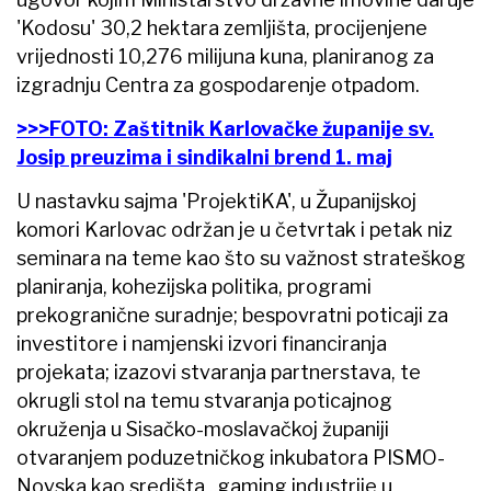
'Kodosu' 30,2 hektara zemljišta, procijenjene
vrijednosti 10,276 milijuna kuna, planiranog za
izgradnju Centra za gospodarenje otpadom.
>>>FOTO: Zaštitnik Karlovačke županije sv.
Josip preuzima i sindikalni brend 1. maj
U nastavku sajma 'ProjektiKA', u Županijskoj
komori Karlovac održan je u četvrtak i petak niz
seminara na teme kao što su važnost strateškog
planiranja, kohezijska politika, programi
prekogranične suradnje; bespovratni poticaji za
investitore i namjenski izvori financiranja
projekata; izazovi stvaranja partnerstava, te
okrugli stol na temu stvaranja poticajnog
okruženja u Sisačko-moslavačkoj županiji
otvaranjem poduzetničkog inkubatora PISMO-
Novska kao središta „gaming industrije u