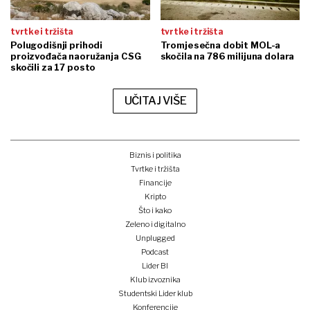
tvrtke i tržišta
tvrtke i tržišta
Polugodišnji prihodi
Tromjesečna dobit MOL-a
proizvođača naoružanja CSG
skočila na 786 milijuna dolara
skočili za 17 posto
UČITAJ VIŠE
Biznis i politika
Tvrtke i tržišta
Financije
Kripto
Što i kako
Zeleno i digitalno
Unplugged
Podcast
Lider BI
Klub izvoznika
Studentski Lider klub
Konferencije