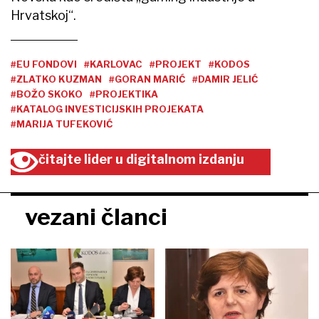
Hrvatskoj“.
#EU FONDOVI
#KARLOVAC
#PROJEKT
#KODOS
#ZLATKO KUZMAN
#GORAN MARIĆ
#DAMIR JELIĆ
#BOŽO SKOKO
#PROJEKTIKA
#KATALOG INVESTICIJSKIH PROJEKATA
#MARIJA TUFEKOVIĆ
čitajte lider u digitalnom izdanju
vezani članci