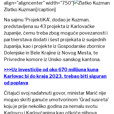
align="aligncenter" width="750"]
Zlatko Kuzman[/caption]
Na sajmu 'ProjektiKA', dodao je Kuzman,
predstavljena su 43 projekta iz Karlovačke
županije, čemu treba zbog moguće povezanosti i
partnerstava dodati i šest projekata iz susjednih
županija, kao i projekte iz Gospodarske zbornice
Dolenjske in Bele Krajine iz Novog Mesta, te
Privredne komore iz Unsko-sanskog kantona.
>>>Uz investicije od oko 670 milijuna kuna
Karlovac bi do kraja 2023. trebao biti siguran
od poplava
Čitajući svoj nadahnuti govor, ministar Marić nije
mogao skriti ganuće umotvorinom 'Grad susreta'
koju je prije nekoliko godina za nemalu svotu
Karlovcu i Karlovčanima kao otkriće njihova