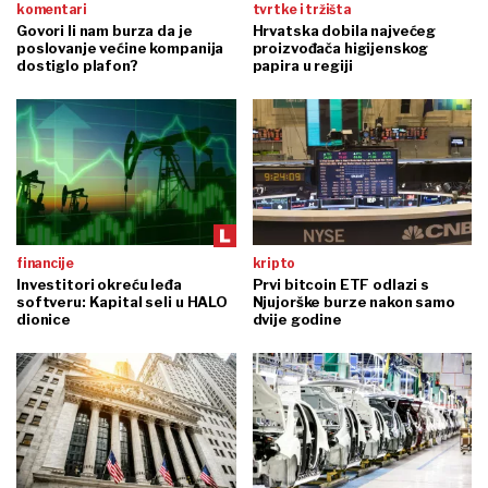
komentari
tvrtke i tržišta
Govori li nam burza da je
Hrvatska dobila najvećeg
poslovanje većine kompanija
proizvođača higijenskog
dostiglo plafon?
papira u regiji
financije
kripto
Investitori okreću leđa
Prvi bitcoin ETF odlazi s
softveru: Kapital seli u HALO
Njujorške burze nakon samo
dionice
dvije godine