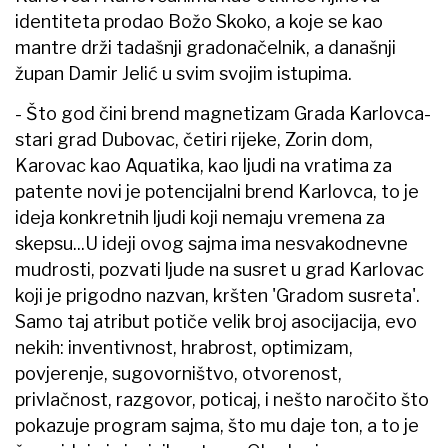
identiteta prodao Božo Skoko, a koje se kao
mantre drži tadašnji gradonačelnik, a današnji
župan Damir Jelić u svim svojim istupima.
- Što god čini brend magnetizam Grada Karlovca-
stari grad Dubovac, četiri rijeke, Zorin dom,
Karovac kao Aquatika, kao ljudi na vratima za
patente novi je potencijalni brend Karlovca, to je
ideja konkretnih ljudi koji nemaju vremena za
skepsu...U ideji ovog sajma ima nesvakodnevne
mudrosti, pozvati ljude na susret u grad Karlovac
koji je prigodno nazvan, kršten 'Gradom susreta'.
Samo taj atribut potiče velik broj asocijacija, evo
nekih: inventivnost, hrabrost, optimizam,
povjerenje, sugovorništvo, otvorenost,
privlačnost, razgovor, poticaj, i nešto naročito što
pokazuje program sajma, što mu daje ton, a to je