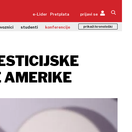
e-Lider
Pretplata
prijavi se
prikaži kronološki
zvoznici
studenti
konferencije
ESTICIJSKE
E AMERIKE