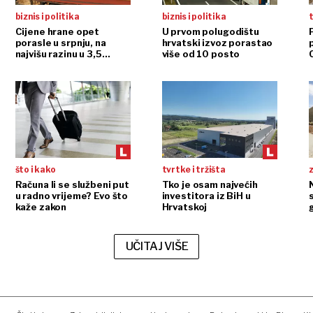
biznis i politika
biznis i politika
t
Cijene hrane opet
U prvom polugodištu
porasle u srpnju, na
hrvatski izvoz porastao
najvišu razinu u 3,5
više od 10 posto
godine
što i kako
tvrtke i tržišta
Računa li se službeni put
Tko je osam najvećih
N
u radno vrijeme? Evo što
investitora iz BiH u
kaže zakon
Hrvatskoj
UČITAJ VIŠE