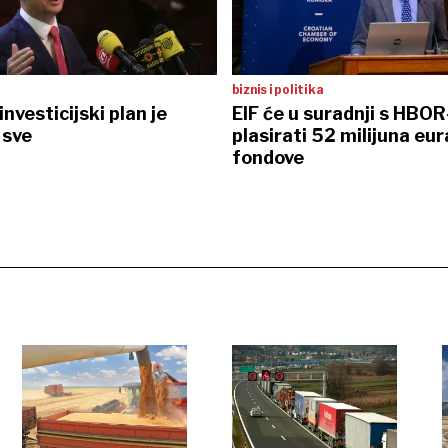
biznis i politika
nvesticijski plan je
EIF će u suradnji s HBO
 sve
plasirati 52 milijuna eur
fondove