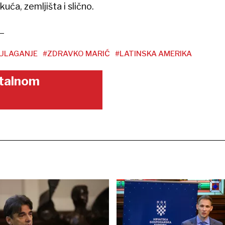
ća, zemljišta i slično.
ULAGANJE
#ZDRAVKO MARIĆ
#LATINSKA AMERIKA
gitalnom