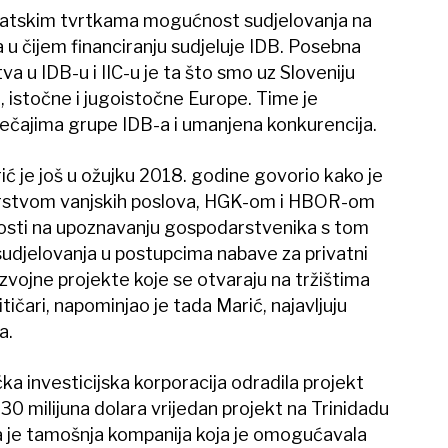
vatskim tvrtkama mogućnost sudjelovanja na
 u čijem financiranju sudjeluje IDB. Posebna
 u IDB-u i IIC-u je ta što smo uz Sloveniju
e, istočne i jugoistočne Europe. Time je
ječajima grupe IDB-a i umanjena konkurencija.
ić je još u ožujku 2018. godine govorio kako je
tarstvom vanjskih poslova, HGK-om i HBOR-om
vnosti na upoznavanju gospodarstvenika s tom
udjelovanja u postupcima nabave za privatni
azvojne projekte koje se otvaraju na tržištima
tičari, napominjao je tada Marić, najavljuju
a.
čka investicijska korporacija odradila projekt
 30 milijuna dolara vrijedan projekt na Trinidadu
ila je tamošnja kompanija koja je omogućavala