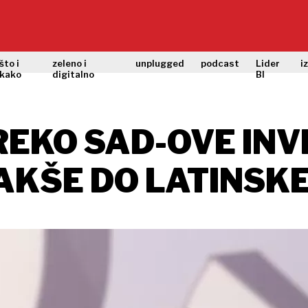
što i
zeleno i
unplugged
podcast
Lider
i
kako
digitalno
BI
REKO SAD-OVE INV
AKŠE DO LATINSK