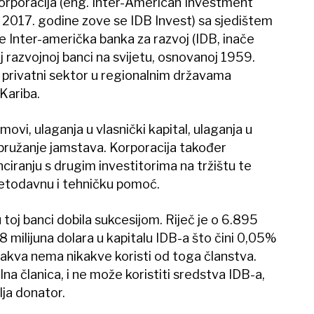
korporacija (eng. Inter-American Investment
 2017. godine zove se IDB Invest) sa sjedištem
e Inter-američka banka za razvoj (IDB, inače
noj razvojnoj banci na svijetu, osnovanoj 1959.
 privatni sektor u regionalnim državama
Kariba.
movi, ulaganja u vlasnički kapital, ulaganja u
 pružanje jamstava. Korporacija također
ciranju s drugim investitorima na tržištu te
jetodavnu i tehničku pomoć.
 toj banci dobila sukcesijom. Riječ je o 6.895
 milijuna dolara u kapitalu IDB-a što čini 0,05%
 takva nema nikakve koristi od toga članstva.
a članica, i ne može koristiti sredstva IDB-a,
ja donator.