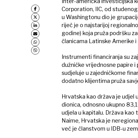
Inter-američka investicijska 
Corporation, IIC, od studenog
u Washingtonu dio je grupacij
riječ je o najstarijoj regional
godine) koja pruža podršku za
članicama Latinske Amerike i 
Instrumenti financiranja su zaj
dužničke vrijednosne papire i
sudjeluje u zajedničkome finan
dodatno klijentima pruža sav
Hrvatska kao država je udjel u
dionica, odnosno ukupno 83,18
udjela u kapitalu. Država kao
Naime, Hrvatska je neregionaln
već je članstvom u IDB-u zeml