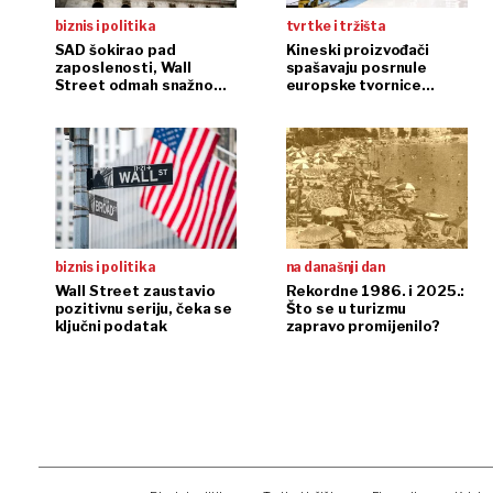
biznis i politika
tvrtke i tržišta
SAD šokirao pad
Kineski proizvođači
zaposlenosti, Wall
spašavaju posrnule
Street odmah snažno
europske tvornice
reagirao
automobila
biznis i politika
na današnji dan
Wall Street zaustavio
Rekordne 1986. i 2025.:
pozitivnu seriju, čeka se
Što se u turizmu
ključni podatak
zapravo promijenilo?