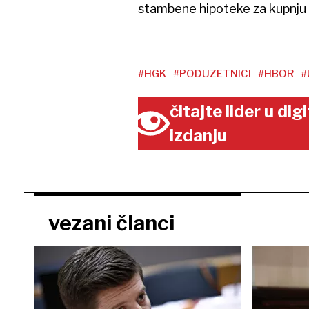
stambene hipoteke za kupnju ku
#HGK
#PODUZETNICI
#HBOR
#
čitajte lider u di
izdanju
vezani članci