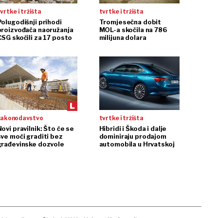
vrtke i tržišta
tvrtke i tržišta
Polugodišnji prihodi
Tromjesečna dobit
proizvođača naoružanja
MOL-a skočila na 786
CSG skočili za 17 posto
milijuna dolara
zakonodavstvo
tvrtke i tržišta
ovi pravilnik: Što će se
Hibridi i Škoda i dalje
sve moći graditi bez
dominiraju prodajom
građevinske dozvole
automobila u Hrvatskoj