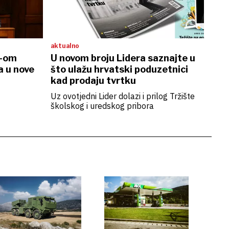
aktualno
R-om
U novom broju Lidera saznajte u
a u nove
što ulažu hrvatski poduzetnici
kad prodaju tvrtku
Uz ovotjedni Lider dolazi i prilog Tržište
školskog i uredskog pribora