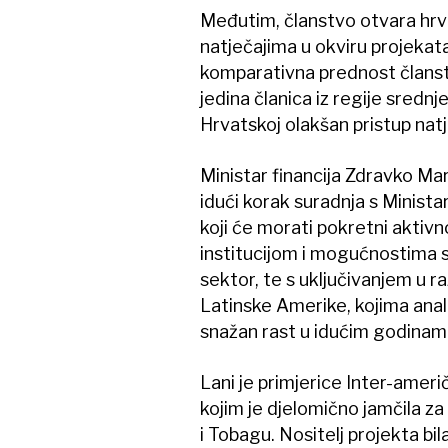
Međutim, članstvo otvara hr
natječajima u okviru projekata
komparativna prednost članstva
jedina članica iz regije srednj
Hrvatskoj olakšan pristup nat
Ministar financija Zdravko Mar
idući korak suradnja s Minis
koji će morati pokretni akti
institucijom i mogućnostima s
sektor, te s uključivanjem u r
Latinske Amerike, kojima anali
snažan rast u idućim godinam
Lani je primjerice Inter-ameri
kojim je djelomično jamčila za
i Tobagu. Nositelj projekta b