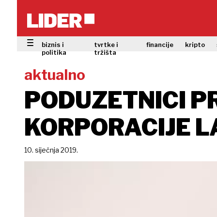
biznis i
tvrtke i
financije
kripto
politika
tržišta
aktualno
PODUZETNICI P
KORPORACIJE L
10. siječnja 2019.