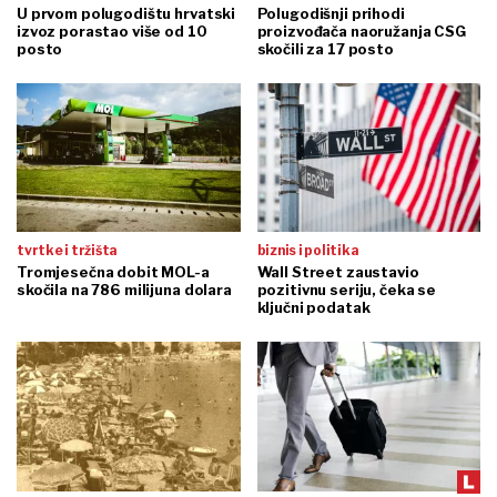
U prvom polugodištu hrvatski
Polugodišnji prihodi
izvoz porastao više od 10
proizvođača naoružanja CSG
posto
skočili za 17 posto
tvrtke i tržišta
biznis i politika
Tromjesečna dobit MOL-a
Wall Street zaustavio
skočila na 786 milijuna dolara
pozitivnu seriju, čeka se
ključni podatak