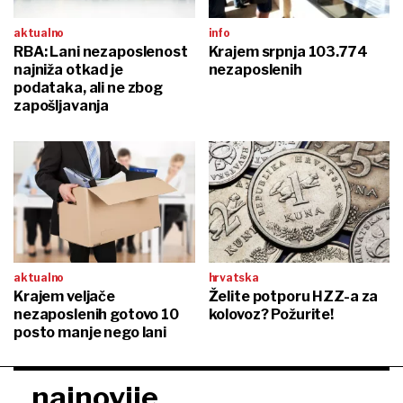
aktualno
info
RBA: Lani nezaposlenost
Krajem srpnja 103.774
najniža otkad je
nezaposlenih
podataka, ali ne zbog
zapošljavanja
aktualno
hrvatska
Krajem veljače
Želite potporu HZZ-a za
nezaposlenih gotovo 10
kolovoz? Požurite!
posto manje nego lani
najnovije