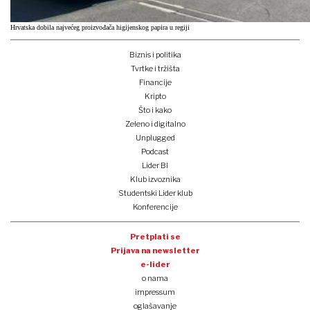
Hrvatska dobila najvećeg proizvođača higijenskog papira u regiji
Biznis i politika
Tvrtke i tržišta
Financije
Kripto
Što i kako
Zeleno i digitalno
Unplugged
Podcast
Lider BI
Klub izvoznika
Studentski Lider klub
Konferencije
Pretplati se
Prijava na newsletter
e-lider
o nama
impressum
oglašavanje