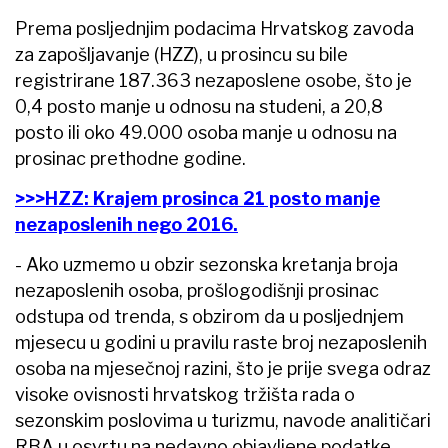
Prema posljednjim podacima Hrvatskog zavoda
za zapošljavanje (HZZ), u prosincu su bile
registrirane 187.363 nezaposlene osobe, što je
0,4 posto manje u odnosu na studeni, a 20,8
posto ili oko 49.000 osoba manje u odnosu na
prosinac prethodne godine.
>>>HZZ: Krajem prosinca 21 posto manje
nezaposlenih nego 2016.
- Ako uzmemo u obzir sezonska kretanja broja
nezaposlenih osoba, prošlogodišnji prosinac
odstupa od trenda, s obzirom da u posljednjem
mjesecu u godini u pravilu raste broj nezaposlenih
osoba na mjesečnoj razini, što je prije svega odraz
visoke ovisnosti hrvatskog tržišta rada o
sezonskim poslovima u turizmu, navode analitičari
RBA u osvrtu na nedavno objavljene podatke