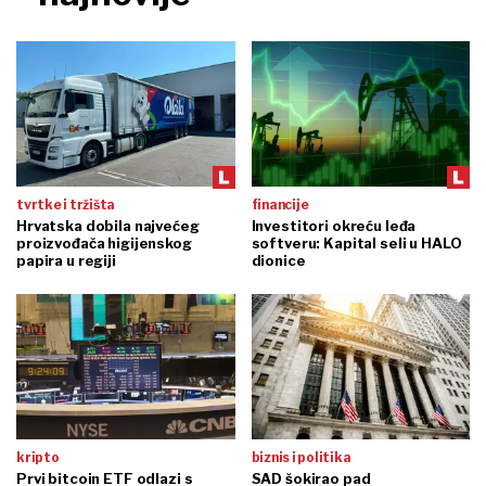
tvrtke i tržišta
financije
Hrvatska dobila najvećeg
Investitori okreću leđa
proizvođača higijenskog
softveru: Kapital seli u HALO
papira u regiji
dionice
kripto
biznis i politika
Prvi bitcoin ETF odlazi s
SAD šokirao pad