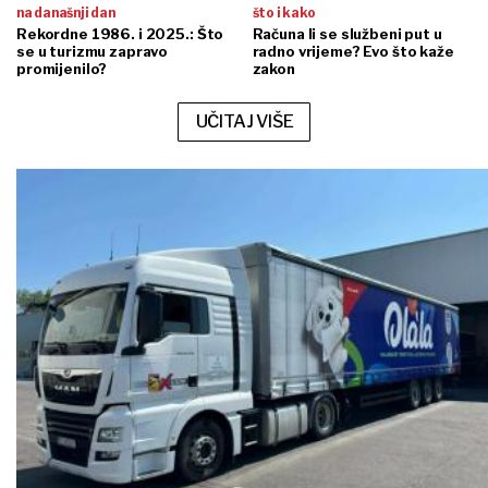
na današnji dan
što i kako
Rekordne 1986. i 2025.: Što
Računa li se službeni put u
se u turizmu zapravo
radno vrijeme? Evo što kaže
promijenilo?
zakon
UČITAJ VIŠE