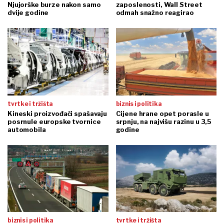
Njujorške burze nakon samo
zaposlenosti, Wall Street
dvije godine
odmah snažno reagirao
tvrtke i tržišta
biznis i politika
Kineski proizvođači spašavaju
Cijene hrane opet porasle u
posrnule europske tvornice
srpnju, na najvišu razinu u 3,5
automobila
godine
biznis i politika
tvrtke i tržišta