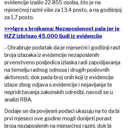
evidencije izašlo 22.855 osoba, što je na
mjesečnoj razini više za 13,4 posto, a na godišnjoj
za 1,7 posto.
>>>Igre s brojkama: Nezaposlenost pala jer je
HZZ izbrisao 45.000 ljudi iz evidencije
- Ohrabruje podatak da je mjesečni i godišnji rast
broja izlazaka iz evidencije nezaposlenih
prvenstveno posljedica izlaska radi zapošljavanja
na temelju radnog odnosa i drugih poslovnih
aktivnosti, dok pada broj onih koji iz evidencije
izlaze zbog odjava s evidencije i nejavljanja te
nepridržavanja zakonskih odredbi, navodi se u
analizi RBA.
Dodaje se da povijesni podaci ukazuju na to da bi
prvi mjeseci ove godine mogli donijeti porast
broja nezaposlenih na mjesečnoj razini, dok bi