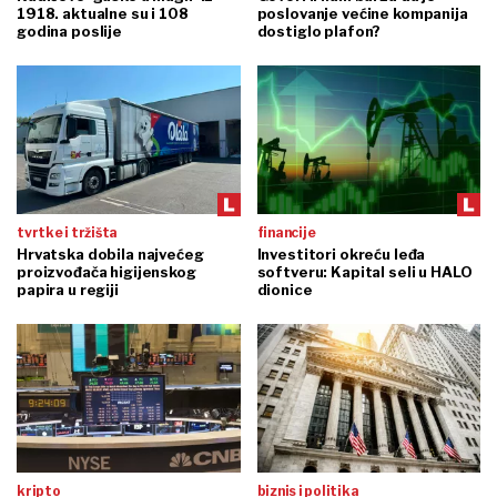
1918. aktualne su i 108
poslovanje većine kompanija
godina poslije
dostiglo plafon?
tvrtke i tržišta
financije
Hrvatska dobila najvećeg
Investitori okreću leđa
proizvođača higijenskog
softveru: Kapital seli u HALO
papira u regiji
dionice
kripto
biznis i politika