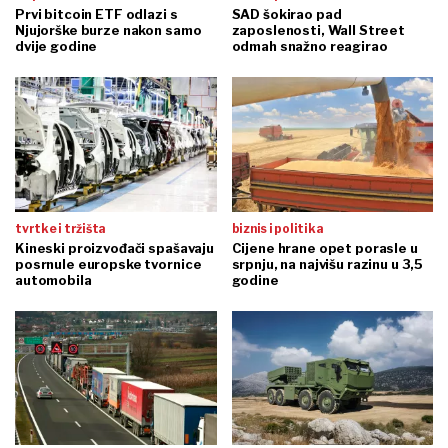
Prvi bitcoin ETF odlazi s
SAD šokirao pad
Njujorške burze nakon samo
zaposlenosti, Wall Street
dvije godine
odmah snažno reagirao
tvrtke i tržišta
biznis i politika
Kineski proizvođači spašavaju
Cijene hrane opet porasle u
posrnule europske tvornice
srpnju, na najvišu razinu u 3,5
automobila
godine