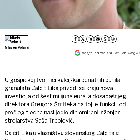
Mladen Volarić
Dodajte lidermedia.hr u omiljeni Google i
U gospićkoj tvornici kalcij-karbonatnih punila i
granulata Calcit Lika privodi se kraju nova
investicija od šest milijuna eura, a dosadašnjeg
direktora Gregora Šmiteka na toj je funkciji od
prošlog tjedna naslijedio diplomirani inženjer
strojarstva Saša Trbojević.
Calcit Lika u vlasništvu slovenskog Calcita iz