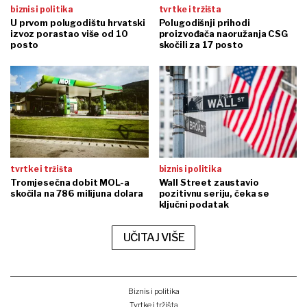
biznis i politika
tvrtke i tržišta
U prvom polugodištu hrvatski
Polugodišnji prihodi
izvoz porastao više od 10
proizvođača naoružanja CSG
posto
skočili za 17 posto
tvrtke i tržišta
biznis i politika
Tromjesečna dobit MOL-a
Wall Street zaustavio
skočila na 786 milijuna dolara
pozitivnu seriju, čeka se
ključni podatak
UČITAJ VIŠE
Biznis i politika
Tvrtke i tržišta