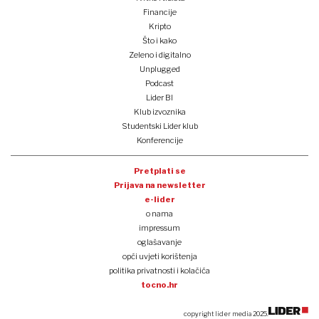
Financije
Kripto
Što i kako
Zeleno i digitalno
Unplugged
Podcast
Lider BI
Klub izvoznika
Studentski Lider klub
Konferencije
Pretplati se
Prijava na newsletter
e-lider
o nama
impressum
oglašavanje
opći uvjeti korištenja
politika privatnosti i kolačića
tocno.hr
copyright lider media 2025.