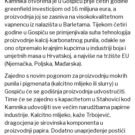
Kamnika otvorena je u Gospiću prije četiri godine
greenfield investicijom od 16 milijuna eura, a
proizvodnja joj se zasniva na visokokvalitetnom
vapnencu iz nalazišta u Barletama. Tijekom četiri
godine u Gospiću se primjenjivala suha tehnologija
proizvodnje kalcij-karbonatnog punila, odakle se
ono otpremalo krajnjim kupcima u industriji boja i
umjetnih masa u Hrvatskoj, a najviše na tržište EU
(Njemačka, Poljska, Mađarska).
Zajedno s novim pogonom za proizvodnju mokrih
punila i pigmenata (kalcitno mlijeko ili slurry) u
Gospiću će se godišnja proizvodnja udvostručiti.
Time će se zajedno s kapacitetom u Stahovici kod
Kamnika udovoljiti sve većim narudžbama papirne
industrije. Kalcitno mlijeko, kaže Trbojević,
dragocjena je sirovinska komponenta u
proizvodnji papira. Dodatno unaprjeđenje postići