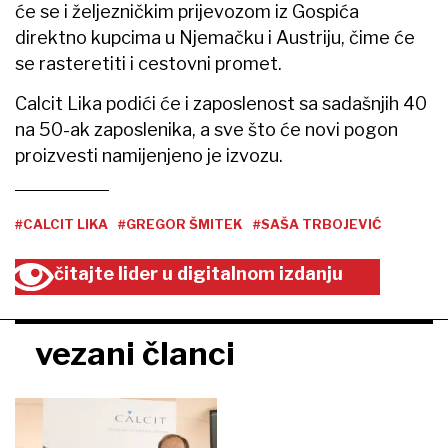
će se i željezničkim prijevozom iz Gospića
direktno kupcima u Njemačku i Austriju, čime će
se rasteretiti i cestovni promet.
Calcit Lika podići će i zaposlenost sa sadašnjih 40
na 50-ak zaposlenika, a sve što će novi pogon
proizvesti namijenjeno je izvozu.
#CALCIT LIKA
#GREGOR ŠMITEK
#SAŠA TRBOJEVIĆ
čitajte lider u digitalnom izdanju
vezani članci