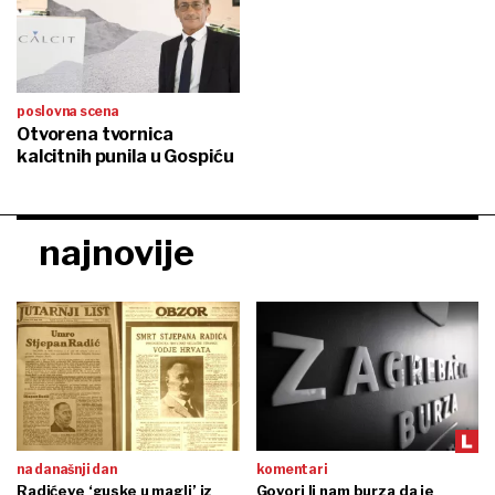
poslovna scena
Otvorena tvornica
kalcitnih punila u Gospiću
najnovije
na današnji dan
komentari
Radićeve ‘guske u magli’ iz
Govori li nam burza da je