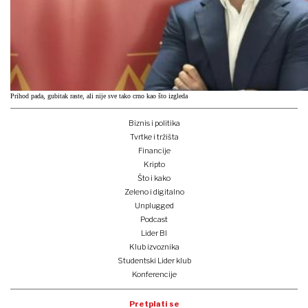
Prihod pada, gubitak raste, ali nije sve tako crno kao što izgleda
Biznis i politika
Tvrtke i tržišta
Financije
Kripto
Što i kako
Zeleno i digitalno
Unplugged
Podcast
Lider BI
Klub izvoznika
Studentski Lider klub
Konferencije
Pretplati se