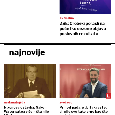
aktualno
ZSE: Crobexi porasli na
početku sezone objava
poslovnih rezultata
najnovije
na današnji dan
zvečevo
Nixonova ostavka: Nakon
Prihod pada, gubitak raste,
Watergatea više ništa nije
ali nije sve tako crno kao što