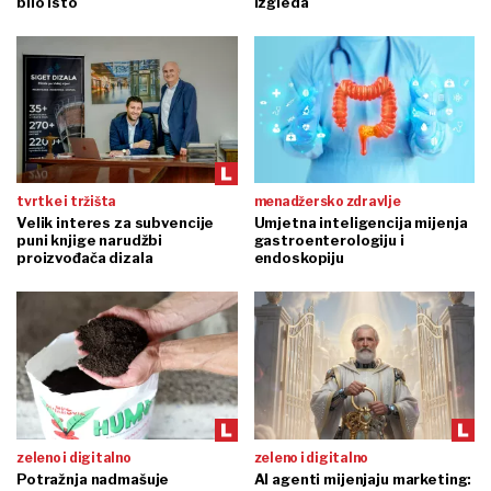
bilo isto
izgleda
tvrtke i tržišta
menadžersko zdravlje
Velik interes za subvencije
Umjetna inteligencija mijenja
puni knjige narudžbi
gastroenterologiju i
proizvođača dizala
endoskopiju
zeleno i digitalno
zeleno i digitalno
Potražnja nadmašuje
AI agenti mijenjaju marketing: