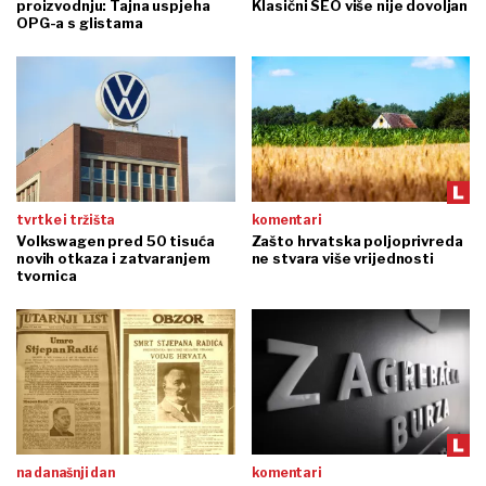
proizvodnju: Tajna uspjeha
Klasični SEO više nije dovoljan
OPG-a s glistama
tvrtke i tržišta
komentari
Volkswagen pred 50 tisuća
Zašto hrvatska poljoprivreda
novih otkaza i zatvaranjem
ne stvara više vrijednosti
tvornica
na današnji dan
komentari