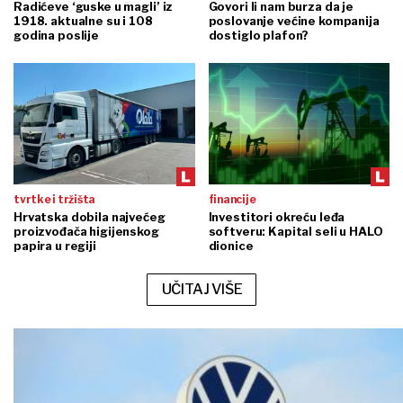
Radićeve ‘guske u magli’ iz
Govori li nam burza da je
1918. aktualne su i 108
poslovanje većine kompanija
godina poslije
dostiglo plafon?
tvrtke i tržišta
financije
Hrvatska dobila najvećeg
Investitori okreću leđa
proizvođača higijenskog
softveru: Kapital seli u HALO
papira u regiji
dionice
UČITAJ VIŠE