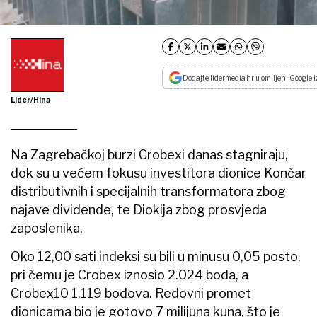
Dodajte lidermedia.hr u omiljeni Google i
Lider/Hina
Na Zagrebačkoj burzi Crobexi danas stagniraju,
dok su u većem fokusu investitora dionice Končar
distributivnih i specijalnih transformatora zbog
najave dividende, te Diokija zbog prosvjeda
zaposlenika.
Oko 12,00 sati indeksi su bili u minusu 0,05 posto,
pri čemu je Crobex iznosio 2.024 boda, a
Crobex10 1.119 bodova. Redovni promet
dionicama bio je gotovo 7 milijuna kuna, što je