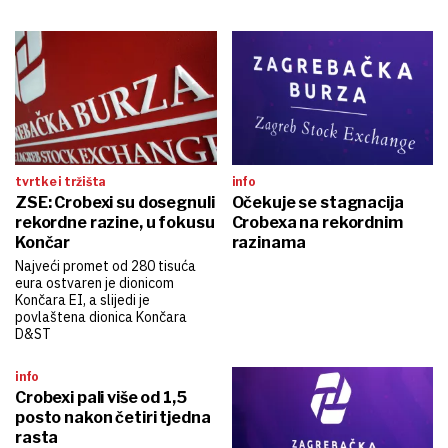
tvrtke i tržišta
info
ZSE: Crobexi su dosegnuli
Očekuje se stagnacija
rekordne razine, u fokusu
Crobexa na rekordnim
Končar
razinama
Najveći promet od 280 tisuća
eura ostvaren je dionicom
Končara EI, a slijedi je
povlaštena dionica Končara
D&ST
info
Crobexi pali više od 1,5
posto nakon četiri tjedna
rasta