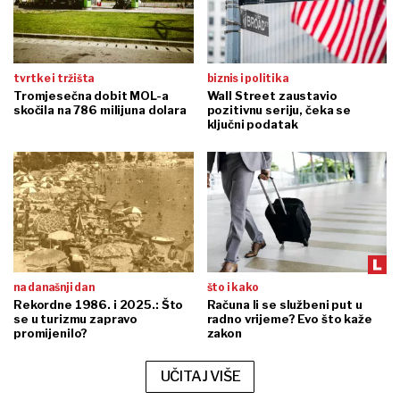
tvrtke i tržišta
biznis i politika
Tromjesečna dobit MOL-a
Wall Street zaustavio
skočila na 786 milijuna dolara
pozitivnu seriju, čeka se
ključni podatak
na današnji dan
što i kako
Rekordne 1986. i 2025.: Što
Računa li se službeni put u
se u turizmu zapravo
radno vrijeme? Evo što kaže
promijenilo?
zakon
UČITAJ VIŠE