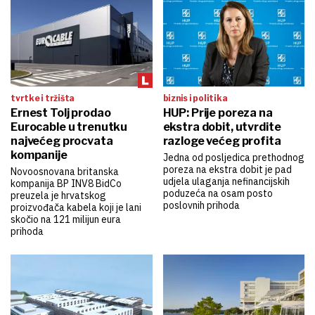
tvrtke i tržišta
biznis i politika
Ernest Tolj prodao
HUP: Prije poreza na
Eurocable u trenutku
ekstra dobit, utvrdite
najvećeg procvata
razloge većeg profita
kompanije
Jedna od posljedica prethodnog
poreza na ekstra dobit je pad
Novoosnovana britanska
udjela ulaganja nefinancijskih
kompanija BP INV8 BidCo
poduzeća na osam posto
preuzela je hrvatskog
poslovnih prihoda
proizvođača kabela koji je lani
skočio na 121 milijun eura
prihoda