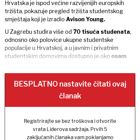
Hrvatska je ispod većine razvijenijih europskih
tržišta, pokazuje pregled tržišta studentskog
smještaja koji je izradio
Avison Young.
U Zagrebu studira više od
70 tisuća studenata
,
odnosno oko polovice ukupne studentske
populacije u Hrvatskoj, a u javnim i privatnim
studentskim domovima dostupno je oko
osam
tisuća mjesta.
BESPLATNO nastavite čitati ovaj
članak
Registrirajte se bez troškova i otvorite
vrata Liderova sadržaja. Prvih 5
zaključanih članaka vam poklanjamo