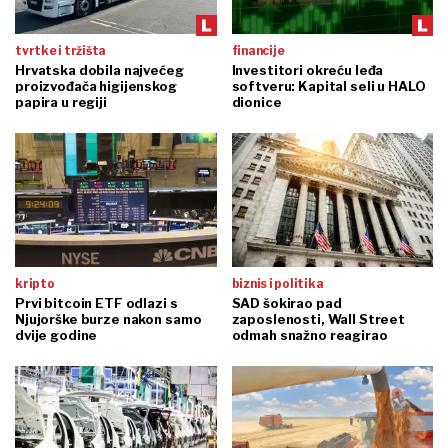
tvrtke i tržišta
financije
Hrvatska dobila najvećeg
Investitori okreću leđa
proizvođača higijenskog
softveru: Kapital seli u HALO
papira u regiji
dionice
kripto
biznis i politika
Prvi bitcoin ETF odlazi s
SAD šokirao pad
Njujorške burze nakon samo
zaposlenosti, Wall Street
dvije godine
odmah snažno reagirao