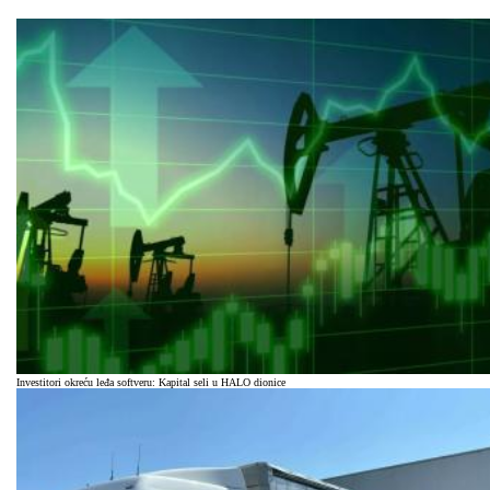
Investitori okreću leđa softveru: Kapital seli u HALO dionice