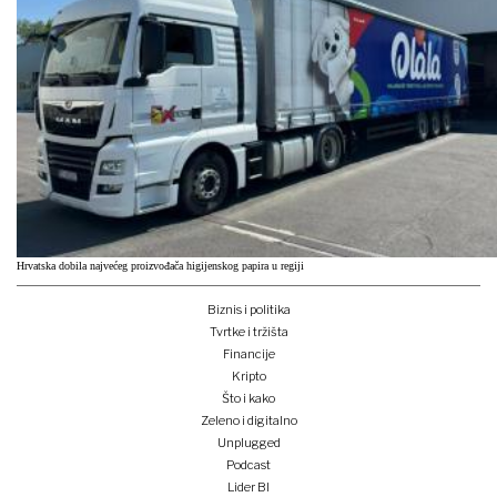
Hrvatska dobila najvećeg proizvođača higijenskog papira u regiji
Biznis i politika
Tvrtke i tržišta
Financije
Kripto
Što i kako
Zeleno i digitalno
Unplugged
Podcast
Lider BI