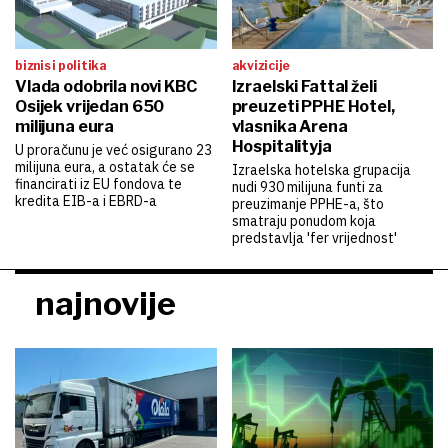
biznis i politika
akvizicije
Vlada odobrila novi KBC
Izraelski Fattal želi
Osijek vrijedan 650
preuzeti PPHE Hotel,
milijuna eura
vlasnika Arena
Hospitalityja
U proračunu je već osigurano 23
milijuna eura, a ostatak će se
Izraelska hotelska grupacija
financirati iz EU fondova te
nudi 930 milijuna funti za
kredita EIB-a i EBRD-a
preuzimanje PPHE-a, što
smatraju ponudom koja
predstavlja 'fer vrijednost'
najnovije