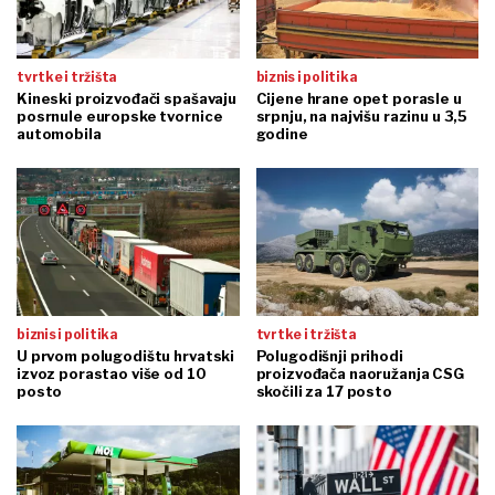
tvrtke i tržišta
biznis i politika
Kineski proizvođači spašavaju
Cijene hrane opet porasle u
posrnule europske tvornice
srpnju, na najvišu razinu u 3,5
automobila
godine
biznis i politika
tvrtke i tržišta
U prvom polugodištu hrvatski
Polugodišnji prihodi
izvoz porastao više od 10
proizvođača naoružanja CSG
posto
skočili za 17 posto