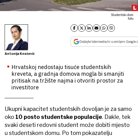
Studentski dom
foto
Dodajte lidermedia.hr u omiljeni Google i
Antonija Knežević
Hrvatskoj nedostaju tisuće studentskih
kreveta, a gradnja domova mogla bi smanjiti
pritisak na tržište najma i otvoriti prostor za
investitore
Ukupni kapacitet studentskih dovoljan je za samo
oko
10 posto studentske populacije
. Dakle, tek
svaki deseti redovni student može dobiti mjesto
u studentskom domu. Po tom pokazatelju