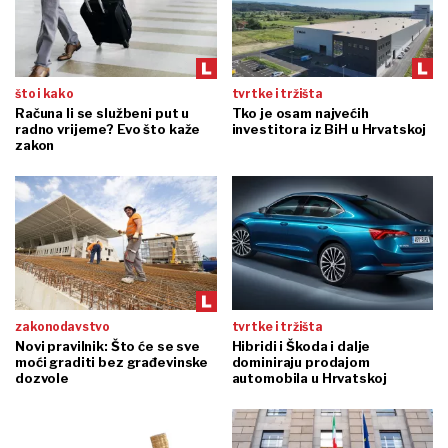
što i kako
tvrtke i tržišta
Računa li se službeni put u
Tko je osam najvećih
radno vrijeme? Evo što kaže
investitora iz BiH u Hrvatskoj
zakon
zakonodavstvo
tvrtke i tržišta
Novi pravilnik: Što će se sve
Hibridi i Škoda i dalje
moći graditi bez građevinske
dominiraju prodajom
dozvole
automobila u Hrvatskoj