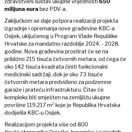
zdravstveni sustav ukupne vrijednosti
650
milijuna eura
bez PDV-a.
Zaključkom se daje potpora realizaciji projekta
izgradnje i opremanja nove građevine KBC-a
Osijek, uključenog u Program Vlade Republike
Hrvatske za mandatno razdoblje 2024. - 2028.
godine. Nova građevina prostirat će se na
približno 215 tisuća četvornih metara, od čega će
oko 142 tisuća kvadrata činiti funkcionalni
medicinski sadržaji, dok je oko 73 tisuće
četvornih metara predviđeno za podzemne
garaže i prateću infrastrukturu. Čitav će
kompleks biti smješten na zemljištu ukupne
površine 119.217 m² koje je Republika Hrvatska
dodijelila KBC-u Osijek.
Realizacijom projekta više od 800