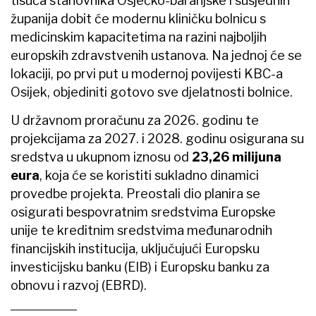
tisuća stanovnika Osječko-baranjske i susjednih
županija dobit će modernu kliničku bolnicu s
medicinskim kapacitetima na razini najboljih
europskih zdravstvenih ustanova. Na jednoj će se
lokaciji, po prvi put u modernoj povijesti KBC-a
Osijek, objediniti gotovo sve djelatnosti bolnice.
U državnom proračunu za 2026. godinu te
projekcijama za 2027. i 2028. godinu osigurana su
sredstva u ukupnom iznosu od
23,26 milijuna
eura
, koja će se koristiti sukladno dinamici
provedbe projekta. Preostali dio planira se
osigurati bespovratnim sredstvima Europske
unije te kreditnim sredstvima međunarodnih
financijskih institucija, uključujući Europsku
investicijsku banku (EIB) i Europsku banku za
obnovu i razvoj (EBRD).