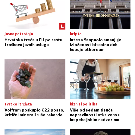
javna potrošnja
kripto
Hrvatska treća u EU po rastu
Intesa Sanpaolo smanjuje
troškova javnih usluga
izloženost bitcoinu dok
kupuje ethereum
tvrtke i tržišta
biznis i politika
Volfram poskupio 622 posto,
Više od sedam tisuća
kritični minerali ruše rekorde
nepravilnosti otkriveno u
inspekcijskim nadzorima