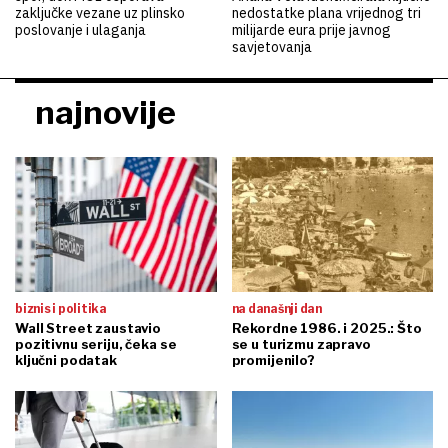
zaključke vezane uz plinsko
nedostatke plana vrijednog tri
poslovanje i ulaganja
milijarde eura prije javnog
savjetovanja
najnovije
biznis i politika
na današnji dan
Wall Street zaustavio
Rekordne 1986. i 2025.: Što
pozitivnu seriju, čeka se
se u turizmu zapravo
ključni podatak
promijenilo?