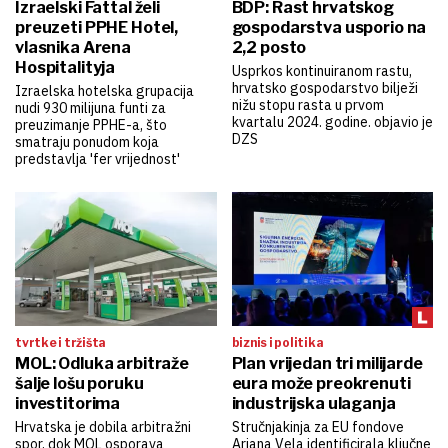
Izraelski Fattal želi
BDP: Rast hrvatskog
preuzeti PPHE Hotel,
gospodarstva usporio na
vlasnika Arena
2,2 posto
Hospitalityja
Usprkos kontinuiranom rastu,
hrvatsko gospodarstvo bilježi
Izraelska hotelska grupacija
nižu stopu rasta u prvom
nudi 930 milijuna funti za
kvartalu 2024. godine. objavio je
preuzimanje PPHE-a, što
DZS
smatraju ponudom koja
predstavlja 'fer vrijednost'
tvrtke i tržišta
biznis i politika
MOL: Odluka arbitraže
Plan vrijedan tri milijarde
šalje lošu poruku
eura može preokrenuti
investitorima
industrijska ulaganja
Hrvatska je dobila arbitražni
Stručnjakinja za EU fondove
spor, dok MOL osporava
Ariana Vela identificirala ključne