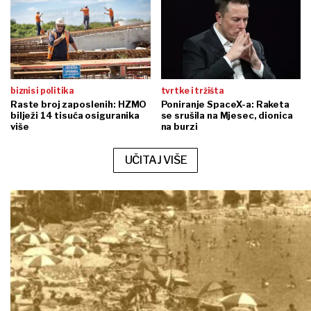
biznis i politika
tvrtke i tržišta
Raste broj zaposlenih: HZMO
Poniranje SpaceX-a: Raketa
bilježi 14 tisuća osiguranika
se srušila na Mjesec, dionica
više
na burzi
UČITAJ VIŠE