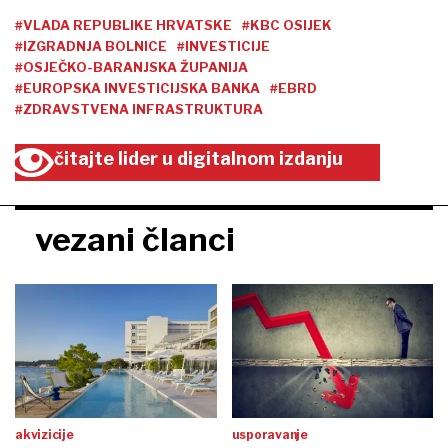
#VLADA REPUBLIKE HRVATSKE
#KBC OSIJEK
#IZGRADNJA BOLNICE
#INVESTICIJE
#OSJEČKO-BARANJSKA ŽUPANIJA
#EUROPSKA INVESTICIJSKA BANKA
#EBRD
#ZDRAVSTVENA INFRASTRUKTURA
čitajte lider u digitalnom izdanju
vezani članci
akvizicije
usporavanje