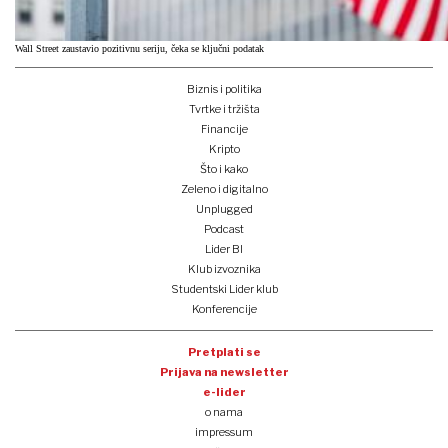
Wall Street zaustavio pozitivnu seriju, čeka se ključni podatak
Biznis i politika
Tvrtke i tržišta
Financije
Kripto
Što i kako
Zeleno i digitalno
Unplugged
Podcast
Lider BI
Klub izvoznika
Studentski Lider klub
Konferencije
Pretplati se
Prijava na newsletter
e-lider
o nama
impressum