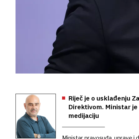
Riječ je o usklađenju 
Direktivom. Ministar je
medijaciju
Ministar pravosuđa, uprave i 