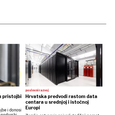
poslovni razvoj
 pristojbi
Hrvatska predvodi rastom data
centara u srednjoj i istočnoj
Europi
jbe i donosi
ospodarski