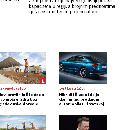
Zemlja ostvaruje najveći godišnji porast
kapaciteta u regiji, s brojnim prednostima
i još neiskorištenim potencijalom.
zakonodavstvo
tvrtke i tržišta
ovi pravilnik: Što će se
Hibridi i Škoda i dalje
sve moći graditi bez
dominiraju prodajom
građevinske dozvole
automobila u Hrvatskoj