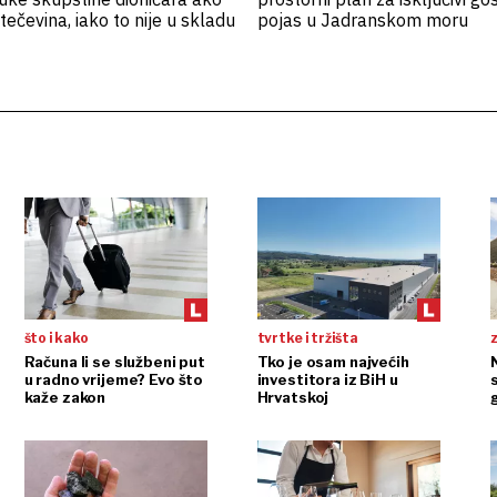
tečevina, iako to nije u skladu
pojas u Jadranskom moru
što i kako
tvrtke i tržišta
Računa li se službeni put
Tko je osam najvećih
N
u radno vrijeme? Evo što
investitora iz BiH u
kaže zakon
Hrvatskoj