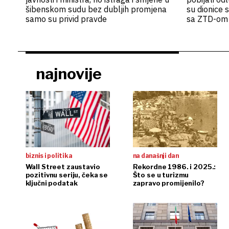
šibenskom sudu bez dubljih promjena
su dionice s
samo su privid pravde
sa ZTD-om
najnovije
biznis i politika
na današnji dan
Wall Street zaustavio
Rekordne 1986. i 2025.:
pozitivnu seriju, čeka se
Što se u turizmu
ključni podatak
zapravo promijenilo?