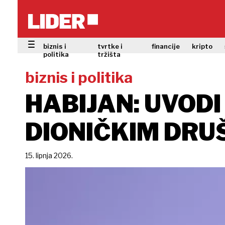
biznis i
tvrtke i
financije
kripto
politika
tržišta
biznis i politika
HABIJAN: UVODI
DIONIČKIM DRU
15. lipnja 2026.