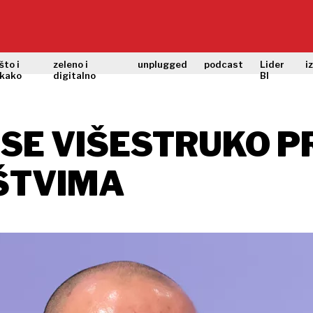
što i
zeleno i
unplugged
podcast
Lider
i
kako
digitalno
BI
 SE VIŠESTRUKO P
ŠTVIMA