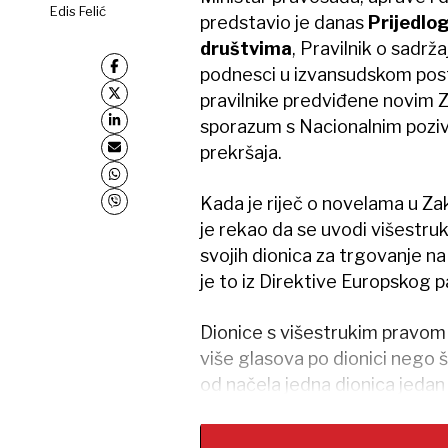
Edis Felić
predstavio je danas
Prijedlo
društvima
, Pravilnik o sadrž
podnesci u izvansudskom post
pravilnike predviđene novim Z
sporazum s Nacionalnim poziv
prekršaja.
Kada je riječ o novelama u Za
je rekao da se uvodi višestru
svojih dionica za trgovanje na
je to iz Direktive Europskog p
Dionice s višestrukim pravom
više glasova po dionici nego 
od načela jedna dionica jedan 