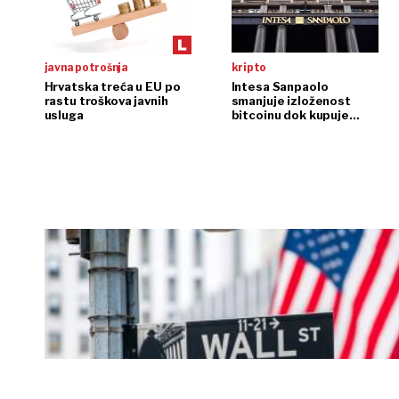
javna potrošnja
kripto
Hrvatska treća u EU po
Intesa Sanpaolo
rastu troškova javnih
smanjuje izloženost
usluga
bitcoinu dok kupuje
ethereum