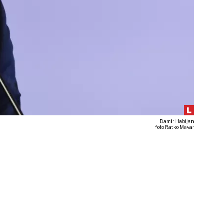
Damir Habijan
foto Ratko Mavar