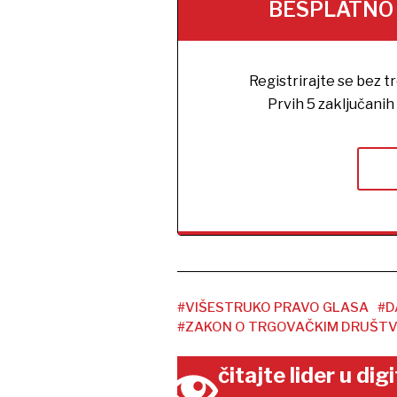
BESPLATNO na
Registrirajte se bez t
Prvih 5 zaključani
#VIŠESTRUKO PRAVO GLASA
#D
#ZAKON O TRGOVAČKIM DRUŠTV
čitajte lider u di