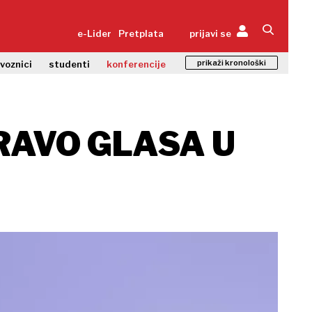
e-Lider
Pretplata
prijavi se
prikaži kronološki
zvoznici
studenti
konferencije
RAVO GLASA U