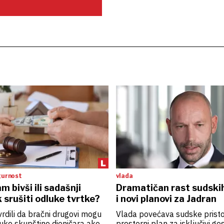
gurnost
vlada
m bivši ili sadašnji
Dramatičan rast sudskih
 srušiti odluke tvrtke?
i novi planovi za Jadran
vrdili da bračni drugovi mogu
Vlada povećava sudske pristo
luke skupštine dioničara ako
prostorni plan za isključivi g