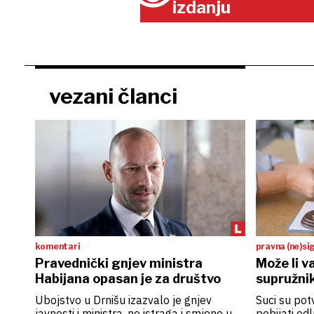
izdanju
vezani članci
komentari
pravna (ne)si
Pravednički gnjev ministra
Može li va
Habijana opasan je za društvo
supružnik
Ubojstvo u Drnišu izazvalo je gnjev
Suci su pot
javnosti i ministra, no istraga i smjene u
pobijati od