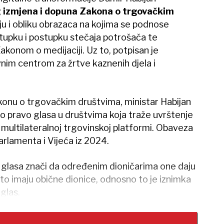
g izmjena i dopuna Zakona o trgovačkim
aju i obliku obrazaca na kojima se podnose
upku i postupku stečaja potrošača te
akonom o medijaciji. Uz to, potpisan je
nim centrom za žrtve kaznenih djela i
konu o trgovačkim društvima, ministar Habijan
ko pravo glasa u društvima koja traže uvrštenje
 multilateralnoj trgovinskoj platformi. Obaveza
arlamenta i Vijeća iz 2024.
 glasa znači da određenim dioničarima one daju
što imaju obične dionice, odnosno to je iznimka
glas.