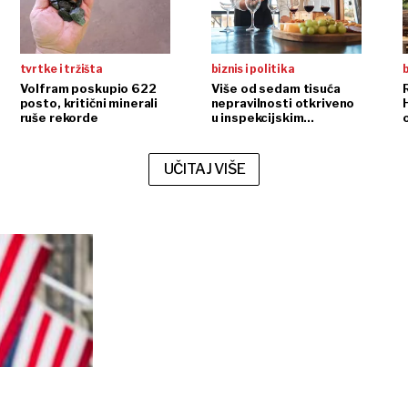
tvrtke i tržišta
biznis i politika
b
Volfram poskupio 622
Više od sedam tisuća
posto, kritični minerali
nepravilnosti otkriveno
ruše rekorde
u inspekcijskim
nadzorima
UČITAJ VIŠE