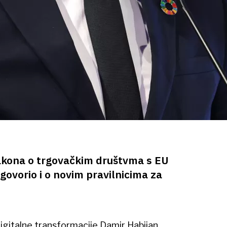
Zakona o trgovačkim društvma s EU
 govorio i o novim pravilnicima za
digitalne transformacije Damir Habijan