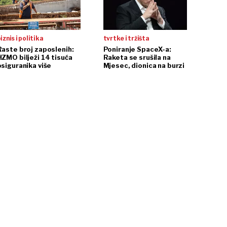
iznis i politika
tvrtke i tržišta
Raste broj zaposlenih:
Poniranje SpaceX-a:
HZMO bilježi 14 tisuća
Raketa se srušila na
osiguranika više
Mjesec, dionica na burzi