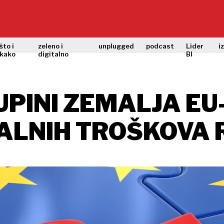
što i
zeleno i
unplugged
podcast
Lider
i
kako
digitalno
BI
UPINI ZEMALJA EU
ALNIH TROŠKOVA 