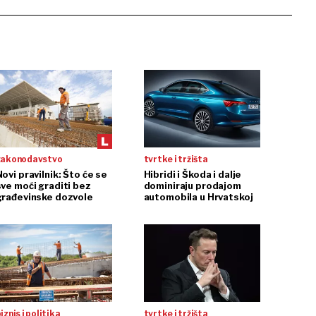
zakonodavstvo
tvrtke i tržišta
ovi pravilnik: Što će se
Hibridi i Škoda i dalje
sve moći graditi bez
dominiraju prodajom
građevinske dozvole
automobila u Hrvatskoj
iznis i politika
tvrtke i tržišta