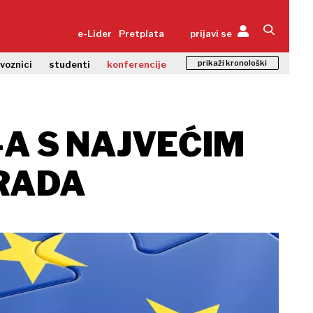
e-Lider
Pretplata
prijavi se
prikaži kronološki
zvoznici
studenti
konferencije
-A S NAJVEĆIM
RADA