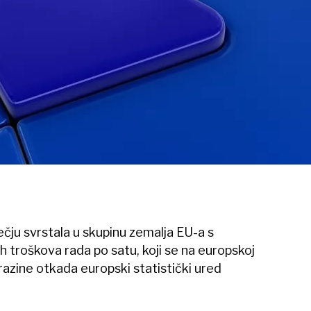
ju svrstala u skupinu zemalja EU-a s
h troškova rada po satu, koji se na europskoj
še razine otkada europski statistički ured