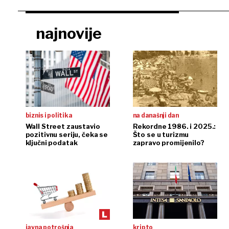
najnovije
biznis i politika
na današnji dan
Wall Street zaustavio
Rekordne 1986. i 2025.:
pozitivnu seriju, čeka se
Što se u turizmu
ključni podatak
zapravo promijenilo?
javna potrošnja
kripto