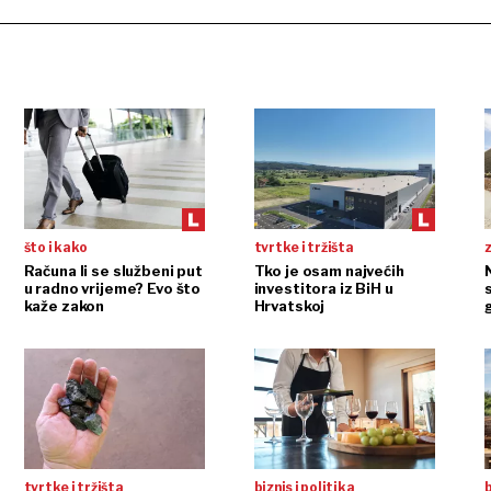
što i kako
tvrtke i tržišta
Računa li se službeni put
Tko je osam najvećih
N
u radno vrijeme? Evo što
investitora iz BiH u
kaže zakon
Hrvatskoj
tvrtke i tržišta
biznis i politika
b