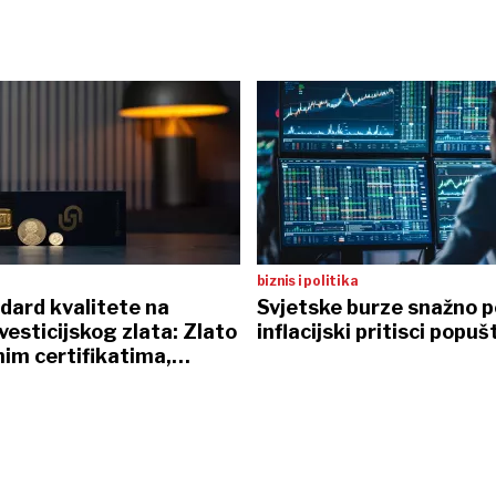
biznis i politika
dard kvalitete na
Svjetske burze snažno p
nvesticijskog zlata: Zlato
inflacijski pritisci popuš
nim certifikatima,
 sefovi i osobna dostava