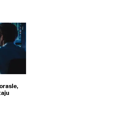
orasle,
taju