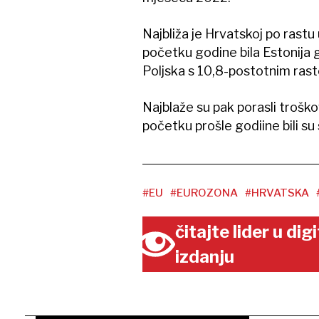
Najbliža je Hrvatskoj po rast
početku godine bila Estonija gd
Poljska s 10,8-postotnim ras
Najblaže su pak porasli troško
početku prošle godiine bili su 
#EU
#EUROZONA
#HRVATSKA
čitajte lider u di
izdanju