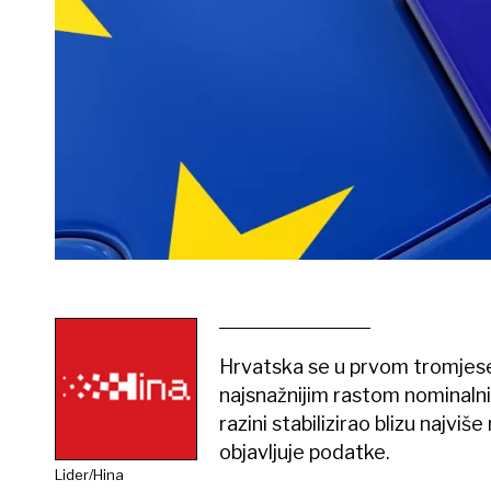
Hrvatska se u prvom tromjeseč
najsnažnijim rastom nominalni
razini stabilizirao blizu najvi
objavljuje podatke.
Lider/Hina