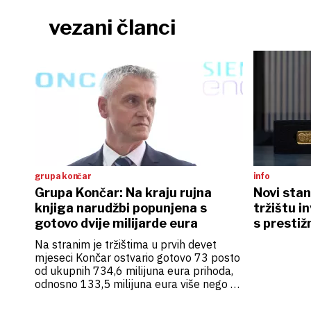
vezani članci
grupa končar
info
Grupa Končar: Na kraju rujna
Novi stan
knjiga narudžbi popunjena s
tržištu i
gotovo dvije milijarde eura
s prestiž
osigurani
Na stranim je tržištima u prvih devet
mjeseci Končar ostvario gotovo 73 posto
od ukupnih 734,6 milijuna eura prihoda,
odnosno 133,5 milijuna eura više nego u
istome prošlogodišnjem razdoblju