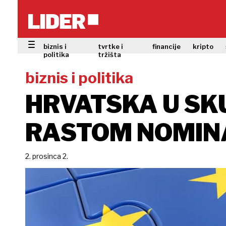
biznis i
tvrtke i
financije
kripto
politika
tržišta
biznis i politika
HRVATSKA U SK
RASTOM NOMIN
2. prosinca 2.