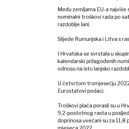
Među zemljama EU-a najviše su
nominalni troškovi rada po sat
razdoblje lani.
Slijede Rumunjska i Litva s r
I Hrvatska se svrstala u skup
kalendarski prilagođenih nomi
odnosu na isto lanjsko razdobl
U četvrtom tromjesečju 2022. b
Eurostatovi podaci.
Troškovi plaća porasli su u H
9,2-postotnog rasta u posljed
doprinosa uvećani su za 11,8 
mjeseca 2022.