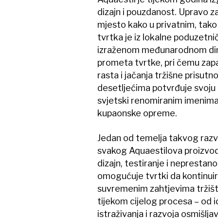
dizajn i pouzdanost. Upravo z
mjesto kako u privatnim, tako 
tvrtka je iz lokalne poduzetni
izraženom međunarodnom dime
prometa tvrtke, pri čemu zapa
rasta i jačanja tržišne prisutno
desetljećima potvrđuje svoju 
svjetski renomiranim imenima
kupaonske opreme.
Jedan od temelja takvog razvoja
svakog Aquaestilova proizvoda
dizajn, testiranje i neprestan
omogućuje tvrtki da kontinuir
suvremenim zahtjevima tržišta
tijekom cijelog procesa – od i
istraživanja i razvoja osmišljav