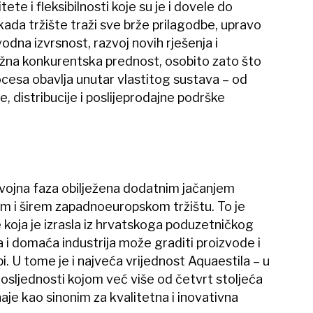
ete i fleksibilnosti koje su je i dovele do
kada tržište traži sve brže prilagodbe, upravo
dna izvrsnost, razvoj novih rješenja i
žna konkurentska prednost, osobito zato što
rocesa obavlja unutar vlastitog sustava – od
e, distribucije i poslijeprodajne podrške
vojna faza obilježena dodatnim jačanjem
om i širem zapadnoeuropskom tržištu. To je
 koja je izrasla iz hrvatskoga poduzetničkog
 i domaća industrija može graditi proizvode i
i. U tome je i najveća vrijednost Aquaestila – u
 dosljednosti kojom već više od četvrt stoljeća
aje kao sinonim za kvalitetna i inovativna