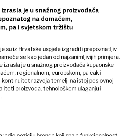
izrasla je u snažnog proizvođača
epoznatog na domaćem,
, pa i svjetskom tržištu
 su iz Hrvatske uspjele izgraditi prepoznatljiv
nameće se kao jedan od najzanimljivijih primjera.
 izrasla je u snažnog proizvođača kupaonske
ćem, regionalnom, europskom, pa čak i
 kontinuitet razvoja temelji na istoj poslovnoj
aliteti proizvoda, tehnološkom ulaganju i
.
gradio poziciju brenda koji spaja funkcionalnost,