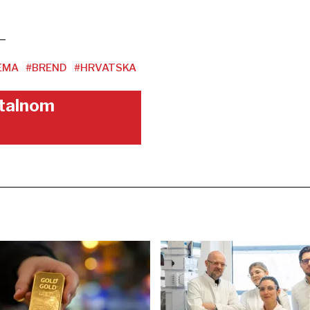
EMA
#BREND
#HRVATSKA
gitalnom