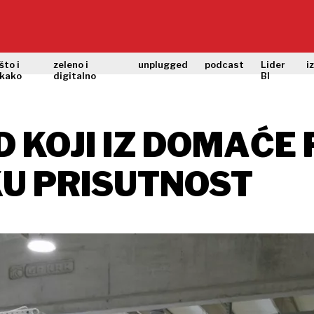
što i
zeleno i
unplugged
podcast
Lider
i
kako
digitalno
BI
D KOJI IZ DOMAĆE
U PRISUTNOST