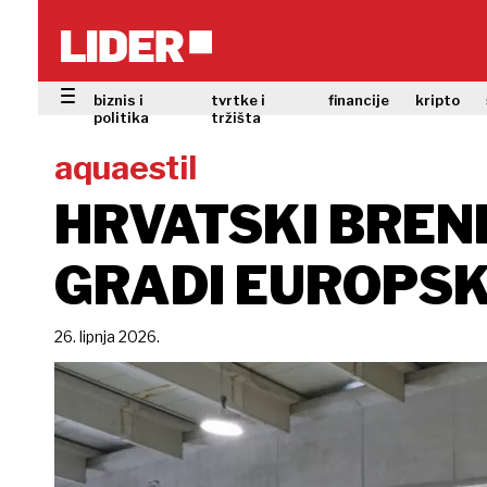
biznis i
tvrtke i
financije
kripto
politika
tržišta
aquaestil
HRVATSKI BREN
GRADI EUROPSK
26. lipnja 2026.