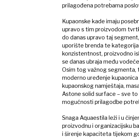
prilagođena potrebama poslov
Kupaonske kade imaju posebno
upravo s tim proizvodom tvrtk
do danas upravo taj segment,
uporište brenda te kategorija u
konzistentnost, proizvodno isk
se danas ubraja među vodeće
Osim tog važnog segmenta, tvr
moderno uređenje kupaonica –
kupaonskog namještaja, masaž
Astone solid surface – sve to u
mogućnosti prilagodbe potre
Snaga Aquaestila leži i u činje
proizvodnu i organizacijsku ba
i širenje kapaciteta tijekom g