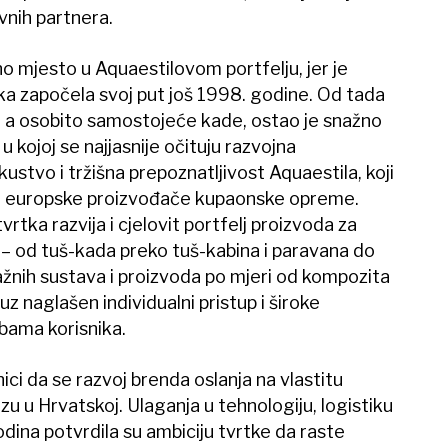
nih partnera.
 mjesto u Aquaestilovom portfelju, jer je
a započela svoj put još 1998. godine. Od tada
 a osobito samostojeće kade, ostao je snažno
 kojoj se najjasnije očituju razvojna
ustvo i tržišna prepoznatljivost Aquaestila, koji
 europske proizvođače kupaonske opreme.
tka razvija i cjelovit portfelj proizvoda za
 od tuš-kada preko tuš-kabina i paravana do
nih sustava i proizvoda po mjeri od kompozita
z naglašen individualni pristup i široke
bama korisnika.
nici da se razvoj brenda oslanja na vlastitu
zu u Hrvatskoj. Ulaganja u tehnologiju, logistiku
odina potvrdila su ambiciju tvrtke da raste