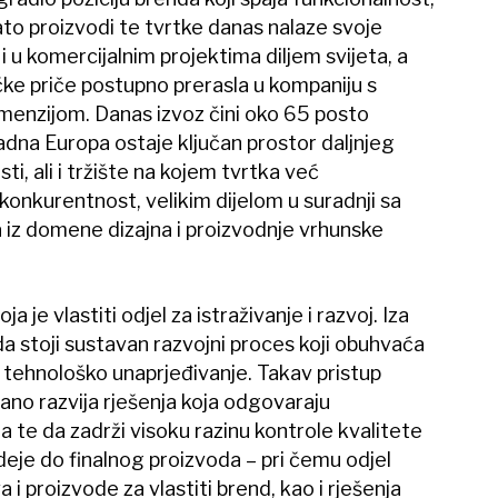
ato proizvodi te tvrtke danas nalaze svoje
i u komercijalnim projektima diljem svijeta, a
čke priče postupno prerasla u kompaniju s
nzijom. Danas izvoz čini oko 65 posto
dna Europa ostaje ključan prostor daljnjeg
sti, ali i tržište na kojem tvrtka već
konkurentnost, velikim dijelom u suradnji sa
 iz domene dizajna i proizvodnje vrhunske
 je vlastiti odjel za istraživanje i razvoj. Iza
 stoji sustavan razvojni proces koji obuhvaća
o tehnološko unaprjeđivanje. Takav pristup
ano razvija rješenja koja odgovaraju
 te da zadrži visoku razinu kontrole kvalitete
deje do finalnog proizvoda – pri čemu odjel
a i proizvode za vlastiti brend, kao i rješenja