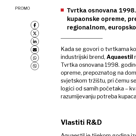
PROMO
Tvrtka osnovana 1998. 
kupaonske opreme, pr
regionalnom, europskom
Kada se govori o tvrtkama koje
industrijski brend,
Aquaestil
Tvrtka osnovana 1998. godine
opreme, prepoznatog na doma
svjetskom tržištu, pri čemu se
logici od samih početaka – kv
razumijevanju potreba kupaca
Vlastiti R&D
Aquaestil je tijekom godina iz