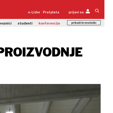
e-Lider
Pretplata
prijavi se
prikaži kronološki
zvoznici
studenti
konferencije
 PROIZVODNJE