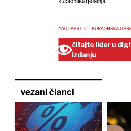
kupaonska rješenja.
#AQUAESTIL
#KUPAONSKA OPR
čitajte lider u di
izdanju
vezani članci