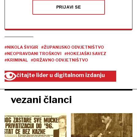
PRIJAVI SE
#NIKOLA ŠVIGIR
#ŽUPANIJSKO ODVJETNIŠTVO
#NEOPRAVDANI TROŠKOVI
#HOKEJAŠKI SAVEZ
#KRIMINAL
#DRŽAVNO ODVJETNIŠTVO
čitajte lider u digitalnom izdanju
vezani članci