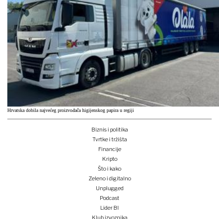
Hrvatska dobila najvećeg proizvođača higijenskog papira u regiji
Biznis i politika
Tvrtke i tržišta
Financije
Kripto
Što i kako
Zeleno i digitalno
Unplugged
Podcast
Lider BI
Klub izvoznika