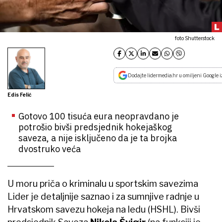
foto Shutterstock
Dodajte lidermedia.hr u omiljeni Google i
Edis Felić
Gotovo 100 tisuća eura neopravdano je
potrošio bivši predsjednik hokejaškog
saveza, a nije isključeno da je ta brojka
dvostruko veća
U moru priča o kriminalu u sportskim savezima
Lider je detaljnije saznao i za sumnjive radnje u
Hrvatskom savezu hokeja na ledu (HSHL). Bivši