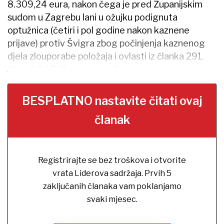
8.309,24 eura, nakon čega je pred Županijskim
sudom u Zagrebu lani u ožujku podignuta
optužnica (četiri i pol godine nakon kaznene
prijave) protiv Švigra zbog počinjenja kaznenog
djela zlouporabe položaja i ovlasti iz članka 291.
stavak 1. i 2. Kaznenog zakona.
BESPLATNO nastavite čitati ovaj
članak
Registrirajte se bez troškova i otvorite
vrata Liderova sadržaja. Prvih 5
zaključanih članaka vam poklanjamo
svaki mjesec.