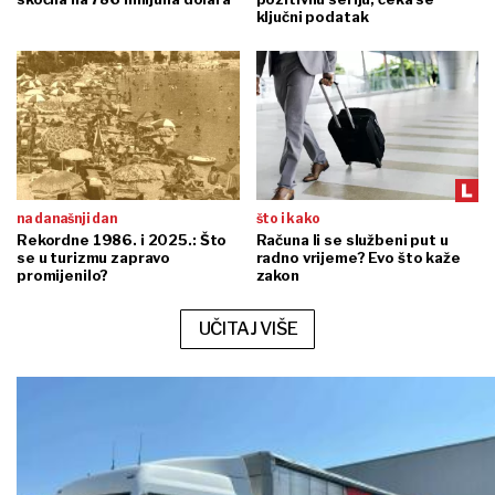
ključni podatak
na današnji dan
što i kako
Rekordne 1986. i 2025.: Što
Računa li se službeni put u
se u turizmu zapravo
radno vrijeme? Evo što kaže
promijenilo?
zakon
UČITAJ VIŠE