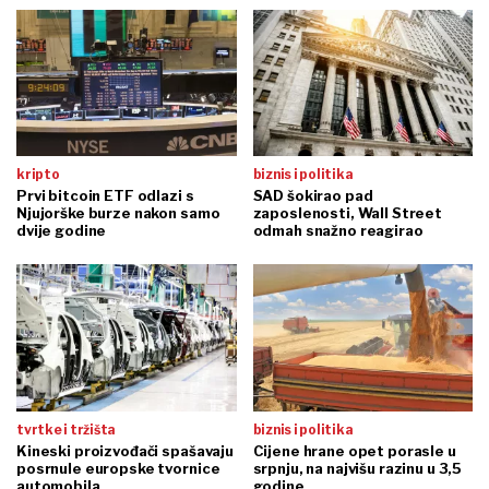
kripto
biznis i politika
Prvi bitcoin ETF odlazi s
SAD šokirao pad
Njujorške burze nakon samo
zaposlenosti, Wall Street
dvije godine
odmah snažno reagirao
tvrtke i tržišta
biznis i politika
Kineski proizvođači spašavaju
Cijene hrane opet porasle u
posrnule europske tvornice
srpnju, na najvišu razinu u 3,5
automobila
godine