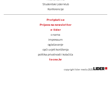
Studentski Lider klub
Konferencije
Pretplati se
Prijava na newsletter
e-lider
o nama
impressum
oglašavanje
opći uvjeti korištenja
politika privatnosti i kolačića
tocno.hr
copyright lider media 2025.