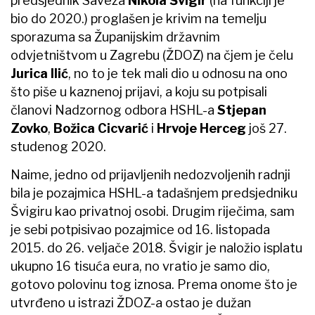
predsjednik Saveza
Nikola Švigir
(na funkciji je
bio do 2020.) proglašen je krivim na temelju
sporazuma sa Županijskim državnim
odvjetništvom u Zagrebu (ŽDOZ) na čjem je čelu
Jurica Ilić
, no to je tek mali dio u odnosu na ono
što piše u kaznenoj prijavi, a koju su potpisali
članovi Nadzornog odbora HSHL-a
Stjepan
Zovko
,
Božica Cicvarić
i
Hrvoje Herceg
još 27.
studenog 2020.
Naime, jedno od prijavljenih nedozvoljenih radnji
bila je pozajmica HSHL-a tadašnjem predsjedniku
Švigiru kao privatnoj osobi. Drugim riječima, sam
je sebi potpisivao pozajmice od 16. listopada
2015. do 26. veljače 2018. Švigir je naložio isplatu
ukupno 16 tisuća eura, no vratio je samo dio,
gotovo polovinu tog iznosa. Prema onome što je
utvrđeno u istrazi ŽDOZ-a ostao je dužan