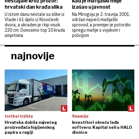
nestajale kroz prozor:
kad je mafijaški milje
hrvatski dan krađa slika
izašao u javnost
U istom danu nestale su slike iz
Na Mirogoju je 2. travnja 2001.
Vlade i 61 djelo iz Klovićevih
održan najveći mafijaški
dvora, a ukraden je i kip visok
sprovod, a premijer je potvrdio
220 cm. Donosimo top 10 krađa
spregu mafije s vojskom i
umjetnina
policijom
najnovije
tvrtke i tržišta
financije
Hrvatska dobila najvećeg
Investitori okreću leđa
proizvođača higijenskog
softveru: Kapital seli u HALO
papira u regiji
dionice