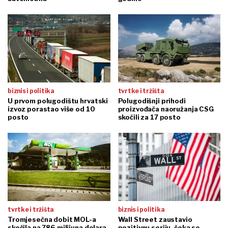
biznis i politika
tvrtke i tržišta
U prvom polugodištu hrvatski
Polugodišnji prihodi
izvoz porastao više od 10
proizvođača naoružanja CSG
posto
skočili za 17 posto
tvrtke i tržišta
biznis i politika
Tromjesečna dobit MOL-a
Wall Street zaustavio
skočila na 786 milijuna dolara
pozitivnu seriju, čeka se