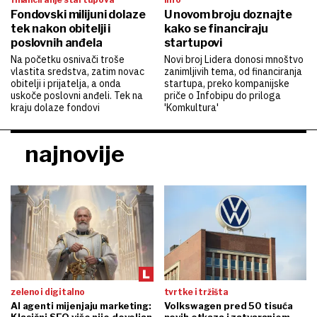
Fondovski milijuni dolaze
U novom broju doznajte
tek nakon obitelji i
kako se financiraju
poslovnih anđela
startupovi
Na početku osnivači troše
Novi broj Lidera donosi mnoštvo
vlastita sredstva, zatim novac
zanimljivih tema, od financiranja
obitelji i prijatelja, a onda
startupa, preko kompanijske
uskoče poslovni anđeli. Tek na
priče o Infobipu do priloga
kraju dolaze fondovi
'Komkultura'
najnovije
zeleno i digitalno
tvrtke i tržišta
AI agenti mijenjaju marketing:
Volkswagen pred 50 tisuća