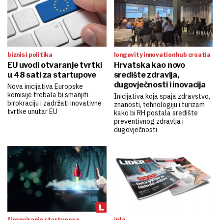
biznis i politika
longevity innovation hub croatia
EU uvodi otvaranje tvrtki
Hrvatska kao novo
u 48 sati za startupove
središte zdravlja,
dugovječnosti i inovacija
Nova inicijativa Europske
komisije trebala bi smanjiti
Inicijativa koja spaja zdravstvo,
birokraciju i zadržati inovativne
znanosti, tehnologiju i turizam
tvrtke unutar EU
kako bi RH postala središte
preventivnog zdravlja i
dugovječnosti
financiranje startupova
info