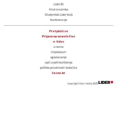
Lider BI
Klub izvoznika
Studentski Lider klub
Konferencije
Pretplati se
Prijava na newsletter
e-lider
o nama
impressum
oglašavanje
opći uvjeti korištenja
politika privatnosti i kolačića
tocno.hr
copyright lider media 2025.