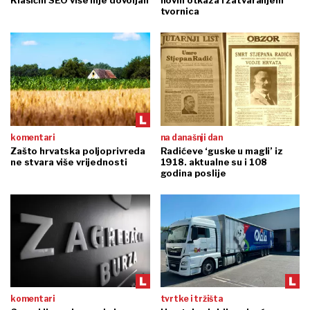
Klasični SEO više nije dovoljan
novih otkaza i zatvaranjem
tvornica
komentari
na današnji dan
Zašto hrvatska poljoprivreda
Radićeve ‘guske u magli’ iz
ne stvara više vrijednosti
1918. aktualne su i 108
godina poslije
komentari
tvrtke i tržišta