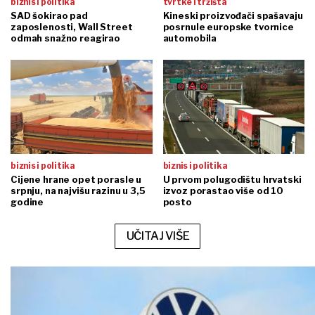
biznis i politika
tvrtke i tržišta
SAD šokirao pad
Kineski proizvođači spašavaju
zaposlenosti, Wall Street
posrnule europske tvornice
odmah snažno reagirao
automobila
biznis i politika
biznis i politika
Cijene hrane opet porasle u
U prvom polugodištu hrvatski
srpnju, na najvišu razinu u 3,5
izvoz porastao više od 10
godine
posto
UČITAJ VIŠE