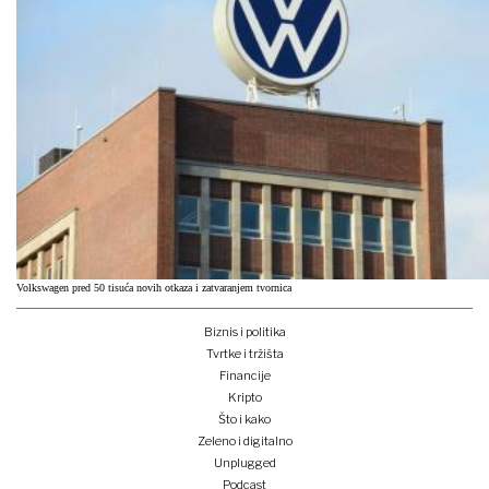
Volkswagen pred 50 tisuća novih otkaza i zatvaranjem tvornica
Biznis i politika
Tvrtke i tržišta
Financije
Kripto
Što i kako
Zeleno i digitalno
Unplugged
Podcast