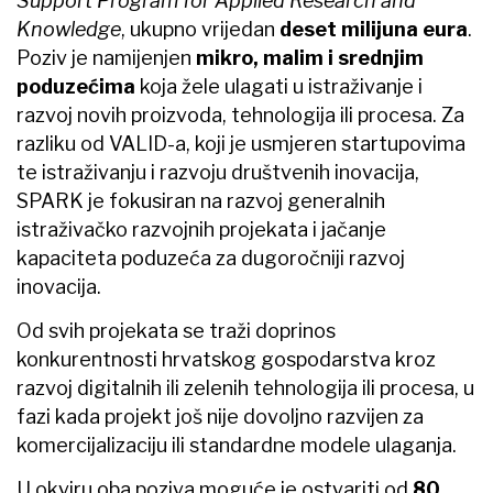
Support Program for Applied Research and
Knowledge
, ukupno vrijedan
deset milijuna eura
.
Poziv je namijenjen
mikro, malim i srednjim
poduzećima
koja žele ulagati u istraživanje i
razvoj novih proizvoda, tehnologija ili procesa. Za
razliku od VALID-a, koji je usmjeren startupovima
te istraživanju i razvoju društvenih inovacija,
SPARK je fokusiran na razvoj generalnih
istraživačko razvojnih projekata i jačanje
kapaciteta poduzeća za dugoročniji razvoj
inovacija.
Od svih projekata se traži doprinos
konkurentnosti hrvatskog gospodarstva kroz
razvoj digitalnih ili zelenih tehnologija ili procesa, u
fazi kada projekt još nije dovoljno razvijen za
komercijalizaciju ili standardne modele ulaganja.
U okviru oba poziva moguće je ostvariti od
80