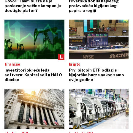
Govori li nam burza da je
Hrvatska dobila najvećeg
poslovanje većine kompanija
proizvođača higijenskog
dostiglo plafon?
papira u regiji
financije
kripto
Investitori okreću leđa
Prvi bitcoin ETF odlazi s
softveru: Kapital seli u HALO
Njujorške burze nakon samo
dionice
dvije godine