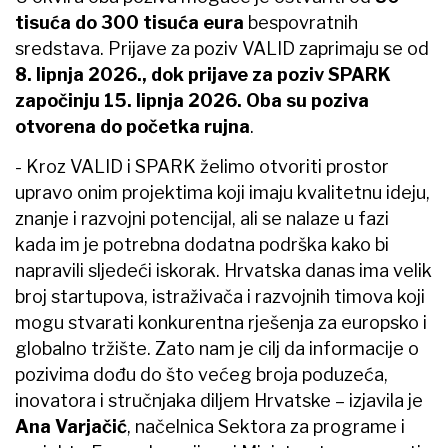
tisuća do 300 tisuća eura
bespovratnih
sredstava. Prijave za poziv VALID zaprimaju se od
8. lipnja 2026., dok prijave za poziv SPARK
započinju 15. lipnja 2026. Oba su poziva
otvorena do početka rujna
.
- Kroz VALID i SPARK želimo otvoriti prostor
upravo onim projektima koji imaju kvalitetnu ideju,
znanje i razvojni potencijal, ali se nalaze u fazi
kada im je potrebna dodatna podrška kako bi
napravili sljedeći iskorak. Hrvatska danas ima velik
broj startupova, istraživača i razvojnih timova koji
mogu stvarati konkurentna rješenja za europsko i
globalno tržište. Zato nam je cilj da informacije o
pozivima dođu do što većeg broja poduzeća,
inovatora i stručnjaka diljem Hrvatske – izjavila je
Ana Varjačić
, načelnica Sektora za programe i