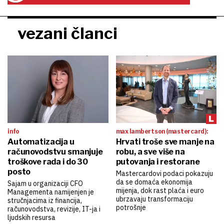
vezani članci
info
max lambertson (mastercard):
Automatizacija u
Hrvati troše sve manje na
računovodstvu smanjuje
robu, a sve više na
troškove rada i do 30
putovanja i restorane
posto
Mastercardovi podaci pokazuju
da se domaća ekonomija
Sajam u organizaciji CFO
mijenja, dok rast plaća i euro
Managementa namijenjen je
ubrzavaju transformaciju
stručnjacima iz financija,
potrošnje
računovodstva, revizije, IT-ja i
ljudskih resursa