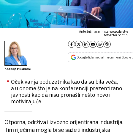
Ante Šušnjar, ministar gospodarstva
foto Petar Santini
Dodajte lidermedia.hr u omiljeni Google i
Ksenija Puškarić
Očekivanja poduzetnika kao da su bila veća,
a u onome što je na konferenciji prezentirano
javnosti kao da nisu pronašli nešto novo i
motivirajuće
Otporna, održiva i izvozno orijentirana industrija.
Tim riječima mogla bi se sažeti industrijska