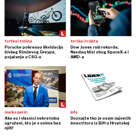
tvrtke i tržišta
tvrtke i tržišta
Porsche pokrenuo likvidaciju
Dow Jones ruši rekorde,
bivšeg Rimčevog Greypa,
Nasdaq klizi zbog SpaceX-a i
pojačanje u CSG-u
AMD-a
marko perić:
info
Ako su i vlasnici nekretnina
Doznajte tko je osam najvećih
ugroženi, što je s onima bez
investitora iz BiH u Hrvatskoj
njih?