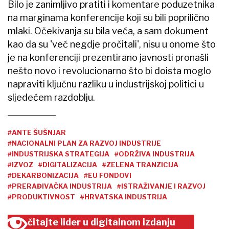
Bilo je zanimljivo pratiti i komentare poduzetnika
na marginama konferencije koji su bili poprilično
mlaki. Očekivanja su bila veća, a sam dokument
kao da su 'već negdje pročitali', nisu u onome što
je na konferenciji prezentirano javnosti pronašli
nešto novo i revolucionarno što bi doista moglo
napraviti ključnu razliku u industrijskoj politici u
sljedećem razdoblju.
#ANTE ŠUŠNJAR
#NACIONALNI PLAN ZA RAZVOJ INDUSTRIJE
#INDUSTRIJSKA STRATEGIJA
#ODRŽIVA INDUSTRIJA
#IZVOZ
#DIGITALIZACIJA
#ZELENA TRANZICIJA
#DEKARBONIZACIJA
#EU FONDOVI
#PRERAĐIVAČKA INDUSTRIJA
#ISTRAŽIVANJE I RAZVOJ
#PRODUKTIVNOST
#HRVATSKA INDUSTRIJA
čitajte lider u digitalnom izdanju