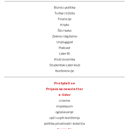
Biznis i politika
Tvrtke i tržišta
Financije
Kripto
Što i kako
Zeleno i digitalno
Unplugged
Podcast
Lider BI
Klub izvoznika
Studentski Lider klub
Konferencije
Pretplati se
Prijava na newsletter
e-lider
o nama
impressum
oglašavanje
opći uvjeti korištenja
politika privatnosti i kolačića