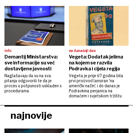
info
na današnji dan
Demantij Ministarstva:
Vegeta: Dodatak jelima
sve informacije su već
na kojem se razvila
dostavljene javnosti
Podravka i cijela regija
Naglašavaju da su na sva
Vegeta je prije 67 godina bila
pitanja odgovorili te da je
prvi proizvod lansiran 'na
proces u potpunosti usklađen s
američki način', i do danas je
procedurama
Podravkina perjanica na
domaćem i svjetskom tržištu
najnovije