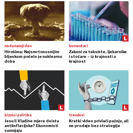
na današnji dan
komentari
Hirošima: Najsmrtonosnijim
Zakoni za taksiste, ljekarnike
bljeskom počelo je nuklearno
i stočare – iz krajnosti u
doba
krajnost
biznis i politika
trendovi
Jesu li Vladine mjere doista
Kratki video privlači pažnju, ali
antiinflacijske? Ekonomisti
ne prodaje bez strategije
sumnjaju