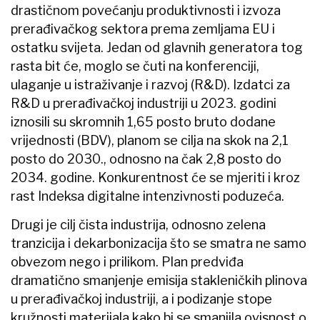
drastičnom povećanju produktivnosti i izvoza
prerađivačkog sektora prema zemljama EU i
ostatku svijeta. Jedan od glavnih generatora tog
rasta bit će, moglo se čuti na konferenciji,
ulaganje u istraživanje i razvoj (R&D). Izdatci za
R&D u prerađivačkoj industriji u 2023. godini
iznosili su skromnih 1,65 posto bruto dodane
vrijednosti (BDV), planom se cilja na skok na 2,1
posto do 2030., odnosno na čak 2,8 posto do
2034. godine. Konkurentnost će se mjeriti i kroz
rast Indeksa digitalne intenzivnosti poduzeća.
Drugi je cilj čista industrija, odnosno zelena
tranzicija i dekarbonizacija što se smatra ne samo
obvezom nego i prilikom. Plan predviđa
dramatično smanjenje emisija stakleničkih plinova
u prerađivačkoj industriji, a i podizanje stope
kružnosti materijala kako bi se smanjila ovisnost o