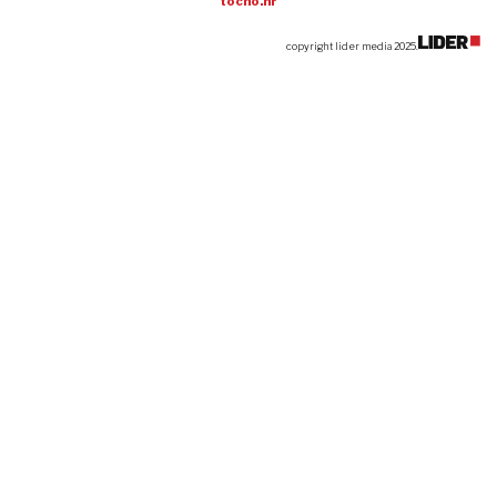
tocno.hr
copyright lider media 2025.