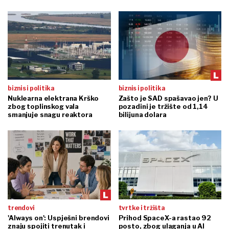
biznis i politika
biznis i politika
Nuklearna elektrana Krško
Zašto je SAD spašavao jen? U
zbog toplinskog vala
pozadini je tržište od 1,14
smanjuje snagu reaktora
bilijuna dolara
trendovi
tvrtke i tržišta
'Always on': Uspješni brendovi
Prihod SpaceX-a rastao 92
znaju spojiti trenutak i
posto, zbog ulaganja u AI