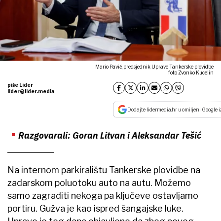
Mario Pavić, predsjednik Uprave Tankerske plovidbe
foto Zvonko Kucelin
piše Lider
lider@lider.media
Dodajte lidermedia.hr u omiljeni Google i
Razgovarali: Goran Litvan i Aleksandar Tešić
Na internom parkiralištu Tankerske plovidbe na
zadarskom poluotoku auto na autu. Možemo
samo zagraditi nekoga pa ključeve ostavljamo
portiru. Gužva je kao ispred šangajske luke.