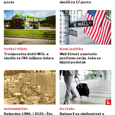
posto
skočili za 17 posto
tvrtke i tržišta
biznis i politika
Tromjesečna dobit MOL-a
Wall Street zaustavio
skočila na 786 milijuna dolara
pozitivnu seriju, čeka se
ključni podatak
na današnji dan
što i kako
Rekordne 1986. i 2025.: Što
Računa li se službeni put u