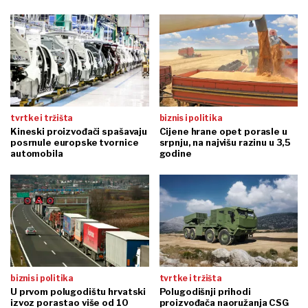
tvrtke i tržišta
biznis i politika
Kineski proizvođači spašavaju
Cijene hrane opet porasle u
posrnule europske tvornice
srpnju, na najvišu razinu u 3,5
automobila
godine
biznis i politika
tvrtke i tržišta
U prvom polugodištu hrvatski
Polugodišnji prihodi
izvoz porastao više od 10
proizvođača naoružanja CSG