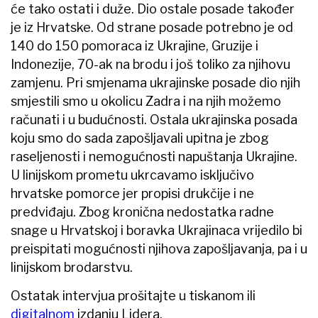
će tako ostati i duže. Dio ostale posade također
je iz Hrvatske. Od strane posade potrebno je od
140 do 150 pomoraca iz Ukrajine, Gruzije i
Indonezije, 70-ak na brodu i još toliko za njihovu
zamjenu. Pri smjenama ukrajinske posade dio njih
smjestili smo u okolicu Zadra i na njih možemo
računati i u budućnosti. Ostala ukrajinska posada
koju smo do sada zapošljavali upitna je zbog
raseljenosti i nemogućnosti napuštanja Ukrajine.
U linijskom prometu ukrcavamo isključivo
hrvatske pomorce jer propisi drukčije i ne
predviđaju. Zbog kronična nedostatka radne
snage u Hrvatskoj i boravka Ukrajinaca vrijedilo bi
preispitati mogućnosti njihova zapošljavanja, pa i u
linijskom brodarstvu.
Ostatak intervjua prošitajte u tiskanom ili
digitalnom
izdanju Lidera.