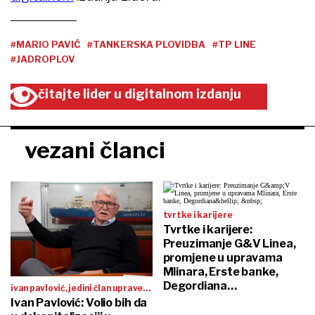
#MARIO PAVIĆ
#TANKERSKA PLOVIDBA
#TP LINE
#JADROPLOV
čitajte lider u digitalnom izdanju
vezani članci
tvrtke i karijere
Tvrtke i karijere:
Preuzimanje G&V Linea,
promjene u upravama
Mlinara, Erste banke,
Degordiana…
ivan pavlović, jedini član uprave
jadroplova:
Ivan Pavlović: Volio bih da