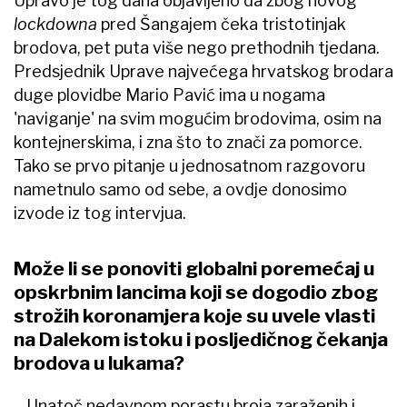
Upravo je tog dana objavljeno da zbog novog
lockdowna
pred Šangajem čeka tristotinjak
brodova, pet puta više nego prethodnih tjedana.
Predsjednik Uprave najvećega hrvatskog brodara
duge plovidbe Mario Pavić ima u nogama
'naviganje' na svim mogućim brodovima, osim na
kontejnerskima, i zna što to znači za pomorce.
Tako se prvo pitanje u jednosatnom razgovoru
nametnulo samo od sebe, a ovdje donosimo
izvode iz tog intervjua.
Može li se ponoviti globalni poremećaj u
opskrbnim lancima koji se dogodio zbog
strožih koronamjera koje su uvele vlasti
na Dalekom istoku i posljedičnog čekanja
brodova u lukama?
– Unatoč nedavnom porastu broja zaraženih i