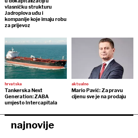
u dokapitalizaciji u
vlasničku strukturu
Jadroplova uđu i
kompanije koje imaju robu
za prijevoz
hrvatska
aktualno
Tankerska Next
Mario Pavić: Za pravu
Generation: ZABA
cijenu sve je na prodaju
umjesto Intercapitala
najnovije