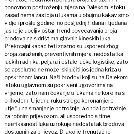
ponovnom postroženju mjera na Dalekom istoku
zasad nema zastoja u lukama u obujmu kakav smo
vidjeli prošle godine, no posljednjih dana i tjedana
jasno je uočljiv oštar trend povećavanja broja
brodova na sidrištima glavnih kineskih luka.
Prekrcajni kapaciteti znatno su usporeni zbog
broja zaraženih, preventivnih mjera, nedostatka
lučkih radnika, peljara i ostale lučke logistike, zato
se apsolutno ne može isključiti još jedna kriza u
opskrbnom lancu. Naši brodovi koji su na Dalekom
istoku uglavnom su pokriveni ugovorima na
vrijeme, zato nam čekanje u lukama ne korelira s
prihodom. U jednu ruku stroge koronamjere
utječu na smanjenje potrošnje, a onda i potražnje
za robnim prijevozom, ali usporedno s time
neefikasnost luka uzrokuje nedostatak brodova
dostupnih za prijevoz. Drugo je trenutačno