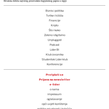
Hrvatska dobila najvećeg proizvođača higijenskog papira u regiji
Biznis i politika
Tvrtke i tržišta
Financije
Kripto
Što i kako
Zeleno i digitalno
Unplugged
Podcast
Lider BI
Klub izvoznika
Studentski Lider klub
Konferencije
Pretplati se
Prijava na newsletter
e-lider
o nama
impressum
oglašavanje
opći uvjeti korištenja
politika privatnosti i kolačića