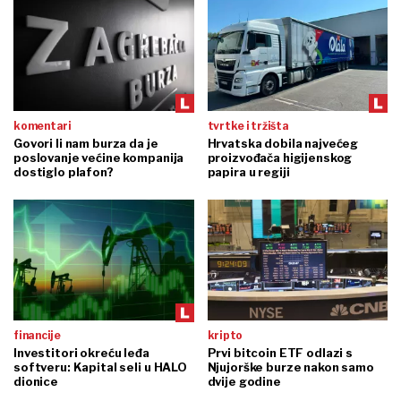
komentari
tvrtke i tržišta
Govori li nam burza da je
Hrvatska dobila najvećeg
poslovanje većine kompanija
proizvođača higijenskog
dostiglo plafon?
papira u regiji
financije
kripto
Investitori okreću leđa
Prvi bitcoin ETF odlazi s
softveru: Kapital seli u HALO
Njujorške burze nakon samo
dionice
dvije godine