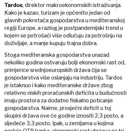
Tardos
, direktor makroekonomskih istraživanja.
Kako je kazao, turizam je općenito jedan od
glavnih pokretača gospodarstva u mediteranskoj
regiji Europe, a razlog je postpandemijski trend u
kojem se potrošači više odlučuju za potrošnju na
doživljaje, a manje kupuju trajna dobra.
Stoga mediteranska gospodarstva unazad
nekoliko godina ostvaruju bolji ekonomski rast od,
primjerice srednjoeuropskih država čija se
gospodarstva više oslanjaju na industriju. Tardos
je istaknuo i kako mediteranske države zbog
relativno niskih proračunskih deficita u budućnosti
imaju prostora za dodatno fiskalno poticanje
gospodarstva. Naime, prosječni deficit u toj
skupini država ove će godine iznositi 2,3 posto, a
sljedeće 3,3 posto. Ipak, u zemljama u kojima
posluje OTP banka, ekonomski rast ubrzava na tri