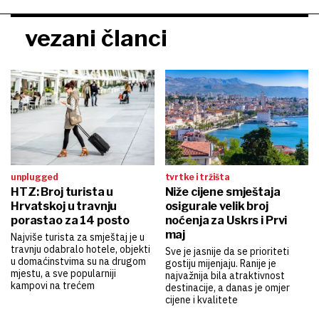
vezani članci
unplugged
tvrtke i tržišta
HTZ: Broj turista u
Niže cijene smještaja
Hrvatskoj u travnju
osigurale velik broj
porastao za 14 posto
noćenja za Uskrs i Prvi
maj
Najviše turista za smještaj je u
travnju odabralo hotele, objekti
Sve je jasnije da se prioriteti
u domaćinstvima su na drugom
gostiju mijenjaju. Ranije je
mjestu, a sve popularniji
najvažnija bila atraktivnost
kampovi na trećem
destinacije, a danas je omjer
cijene i kvalitete