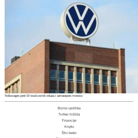
Volkswagen pred 50 tisuća novih otkaza i zatvaranjem tvornica
Biznis i politika
Tvrtke i tržišta
Financije
Kripto
Što i kako