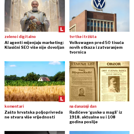
zeleno i digitalno
tvrtke i tržišta
AI agenti mijenjaju marketing:
Volkswagen pred 50 tisuća
Klasični SEO više nije dovoljan
novih otkaza i zatvaranjem
tvornica
komentari
na današnji dan
Zašto hrvatska poljoprivreda
Radićeve ‘guske u magli’ iz
ne stvara više vrijednosti
1918. aktualne su i 108
godina poslije