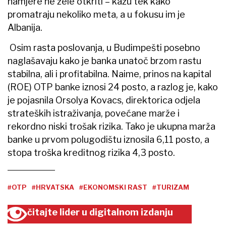
namjere ne žele otkriti – kažu tek kako
promatraju nekoliko meta, a u fokusu im je
Albanija.
Osim rasta poslovanja, u Budimpešti posebno
naglašavaju kako je banka unatoč brzom rastu
stabilna, ali i profitabilna. Naime, prinos na kapital
(ROE) OTP banke iznosi 24 posto, a razlog je, kako
je pojasnila Orsolya Kovacs, direktorica odjela
strateških istraživanja, povećane marže i
rekordno niski trošak rizika. Tako je ukupna marža
banke u prvom polugodištu iznosila 6,11 posto, a
stopa troška kreditnog rizika 4,3 posto.
#OTP
#HRVATSKA
#EKONOMSKI RAST
#TURIZAM
čitajte lider u digitalnom izdanju