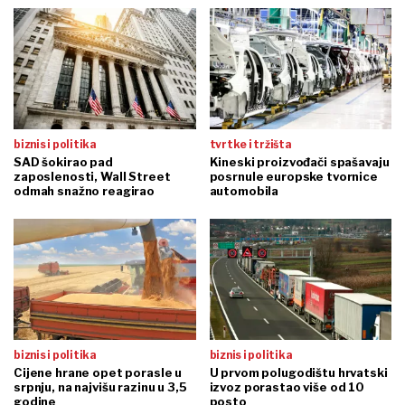
biznis i politika
tvrtke i tržišta
SAD šokirao pad
Kineski proizvođači spašavaju
zaposlenosti, Wall Street
posrnule europske tvornice
odmah snažno reagirao
automobila
biznis i politika
biznis i politika
Cijene hrane opet porasle u
U prvom polugodištu hrvatski
srpnju, na najvišu razinu u 3,5
izvoz porastao više od 10
godine
posto