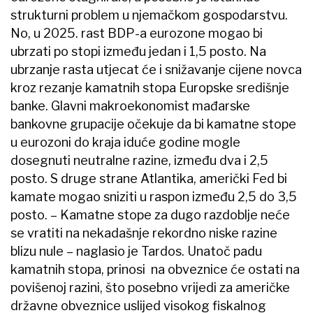
strukturni problem u njemačkom gospodarstvu.
No, u 2025. rast BDP-a eurozone mogao bi
ubrzati po stopi između jedan i 1,5 posto. Na
ubrzanje rasta utjecat će i snižavanje cijene novca
kroz rezanje kamatnih stopa Europske središnje
banke. Glavni makroekonomist mađarske
bankovne grupacije očekuje da bi kamatne stope
u eurozoni do kraja iduće godine mogle
dosegnuti neutralne razine, između dva i 2,5
posto. S druge strane Atlantika, američki Fed bi
kamate mogao sniziti u raspon između 2,5 do 3,5
posto. – Kamatne stope za dugo razdoblje neće
se vratiti na nekadašnje rekordno niske razine
blizu nule – naglasio je Tardos. Unatoč padu
kamatnih stopa, prinosi na obveznice će ostati na
povišenoj razini, što posebno vrijedi za američke
državne obveznice uslijed visokog fiskalnog