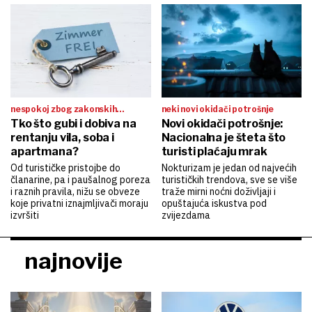
nespokoj zbog zakonskih
neki novi okidači potrošnje
promjena
Tko što gubi i dobiva na
Novi okidači potrošnje:
rentanju vila, soba i
Nacionalna je šteta što
apartmana?
turisti plaćaju mrak
Od turističke pristojbe do
Nokturizam je jedan od najvećih
članarine, pa i paušalnog poreza
turističkih trendova, sve se više
i raznih pravila, nižu se obveze
traže mirni noćni doživljaji i
koje privatni iznajmljivači moraju
opuštajuća iskustva pod
izvršiti
zvijezdama
najnovije