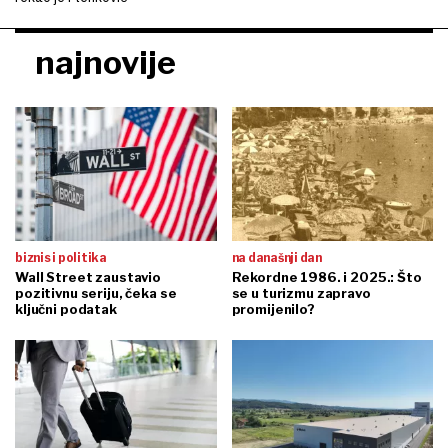
najnovije
biznis i politika
na današnji dan
Wall Street zaustavio
Rekordne 1986. i 2025.: Što
pozitivnu seriju, čeka se
se u turizmu zapravo
ključni podatak
promijenilo?