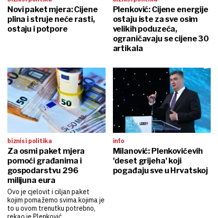
Novi paket mjera: Cijene
Plenković: Cijene energije
plina i struje neće rasti,
ostaju iste za sve osim
ostaju i potpore
velikih poduzeća,
ograničavaju se cijene 30
artikala
biznis i politika
info
Za osmi paket mjera
Milanović: Plenkovićevih
pomoći građanima i
'deset grijeha' koji
gospodarstvu 296
pogađaju sve u Hrvatskoj
milijuna eura
Ovo je cjelovit i ciljan paket
kojim pomažemo svima kojima je
to u ovom trenutku potrebno,
rekao je Plenković