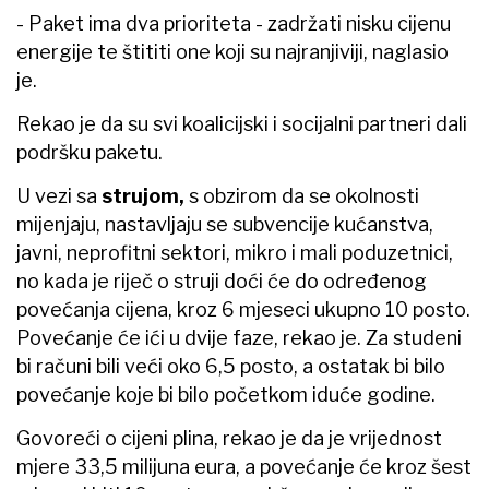
- Paket ima dva prioriteta - zadržati nisku cijenu
energije te štititi one koji su najranjiviji, naglasio
je.
Rekao je da su svi koalicijski i socijalni partneri dali
podršku paketu.
U vezi sa
strujom,
s obzirom da se okolnosti
mijenjaju, nastavljaju se subvencije kućanstva,
javni, neprofitni sektori, mikro i mali poduzetnici,
no kada je riječ o struji doći će do određenog
povećanja cijena, kroz 6 mjeseci ukupno 10 posto.
Povećanje će ići u dvije faze, rekao je. Za studeni
bi računi bili veći oko 6,5 posto, a ostatak bi bilo
povećanje koje bi bilo početkom iduće godine.
Govoreći o cijeni plina, rekao je da je vrijednost
mjere 33,5 milijuna eura, a povećanje će kroz šest