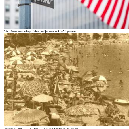
Wall Street zaustavio pozitivnu seriju, čeka se ključni podatak
Rekordne 1986. i 2025.: Što se u turizmu zapravo promijenilo?