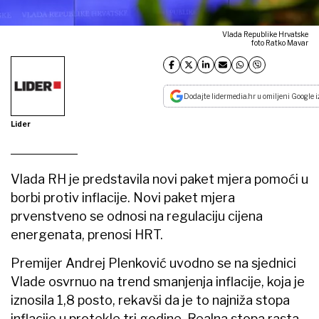
Vlada Republike Hrvatske
foto Ratko Mavar
Dodajte lidermedia.hr u omiljeni Google i
Lider
Vlada RH je predstavila novi paket mjera pomoći u
borbi protiv inflacije. Novi paket mjera
prvenstveno se odnosi na regulaciju cijena
energenata, prenosi HRT.
Premijer Andrej Plenković uvodno se na sjednici
Vlade osvrnuo na trend smanjenja inflacije, koja je
iznosila 1,8 posto, rekavši da je to najniža stopa
inflacije u protekle tri godine. Realna stopa rasta