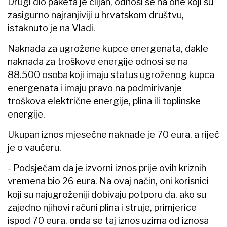
Drugi dio paketa je ciljan, odnosi se na one koji su
zasigurno najranjiviji u hrvatskom društvu,
istaknuto je na Vladi.
Naknada za ugrožene kupce energenata, dakle
naknada za troškove energije odnosi se na
88.500 osoba koji imaju status ugroženog kupca
energenata i imaju pravo na podmirivanje
troškova električne energije, plina ili toplinske
energije.
Ukupan iznos mjesečne naknade je 70 eura, a riječ
je o vaučeru.
- Podsjećam da je izvorni iznos prije ovih kriznih
vremena bio 26 eura. Na ovaj način, oni korisnici
koji su najugroženiji dobivaju potporu da, ako su
zajedno njihovi računi plina i struje, primjerice
ispod 70 eura, onda se taj iznos uzima od iznosa