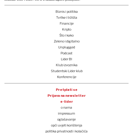
Biznis i politika
Tvrtke i tržišta
Financije
Kripto
Što i kako
Zeleno i digitalno
Unplugged
Podcast
Lider BI
Klub izvoznika
Studentski Lider klub
Konferencije
Pretplati se
Prijava na newsletter
e-lider
o nama
impressum
oglašavanje
opći uvjeti korištenja
politika privatnosti i kolačića