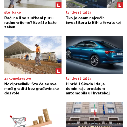
što i kako
tvrtke i tržišta
Računa li se službeni put u
Tko je osam najvećih
radno vrijeme? Evo što kaže
investitora iz BiH u Hrvatskoj
zakon
zakonodavstvo
tvrtke i tržišta
Novi pravilnik: Što će se sve
Hibridi i Škoda i dalje
moći graditi bez građevinske
dominiraju prodajom
dozvole
automobila u Hrvatskoj