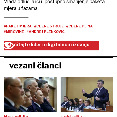
Vlada odlučila ići u postupno smanjenje paketa
mjera u fazama.
#PAKET MJERA
#CIJENE STRUJE
#CIJENE PLINA
#MIROVINE
#ANDREJ PLENKOVIĆ
čitajte lider u digitalnom izdanju
vezani članci
biznis i politika
biznis i politika