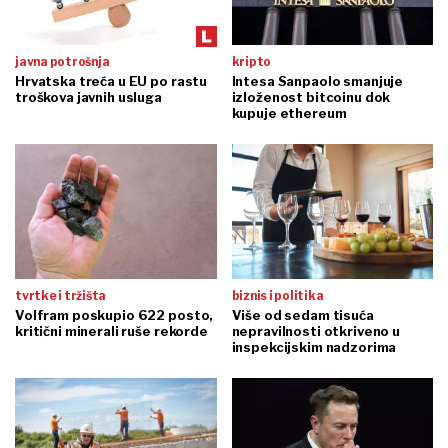
javna potrošnja
kripto
Hrvatska treća u EU po rastu
Intesa Sanpaolo smanjuje
troškova javnih usluga
izloženost bitcoinu dok
kupuje ethereum
tvrtke i tržišta
biznis i politika
Volfram poskupio 622 posto,
Više od sedam tisuća
kritični minerali ruše rekorde
nepravilnosti otkriveno u
inspekcijskim nadzorima