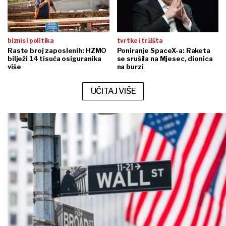
biznis i politika
tvrtke i tržišta
Raste broj zaposlenih: HZMO
Poniranje SpaceX-a: Raketa
bilježi 14 tisuća osiguranika
se srušila na Mjesec, dionica
više
na burzi
UČITAJ VIŠE