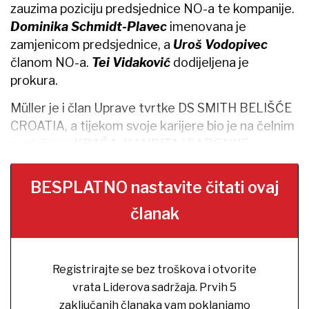
zauzima poziciju predsjednice NO-a te kompanije.
Dominika Schmidt-Plavec
imenovana je
zamjenicom predsjednice, a
Uroš Vodopivec
članom NO-a.
Tei Vidaković
dodijeljena je
prokura.
Müller je i član Uprave tvrtke DS SMITH BELIŠĆE
CROATIA, a tijekom svoje karijere bio je na čelnim
pozicijama KRAŠA, KANDITA i SAPONIJE.
BESPLATNO nastavite čitati ovaj
članak
Registrirajte se bez troškova i otvorite
vrata Liderova sadržaja. Prvih 5
zaključanih članaka vam poklanjamo