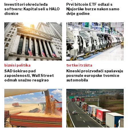
Investitori okreću leđa
Prvi bitcoin ETF odlazi s
softveru: Kapital seli u HALO
Njujorške burze nakon samo
dionice
dvije godine
biznis i politika
tvrtke i tržišta
SAD šokirao pad
Kineski proizvođači spašavaju
zaposlenosti, Wall Street
posrnule europske tvornice
odmah snažno reagirao
automobila