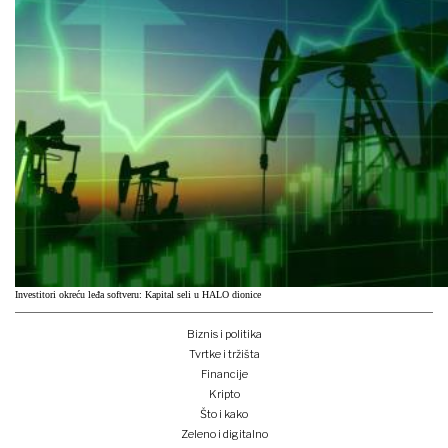
Investitori okreću leđa softveru: Kapital seli u HALO dionice
Biznis i politika
Tvrtke i tržišta
Financije
Kripto
Što i kako
Zeleno i digitalno