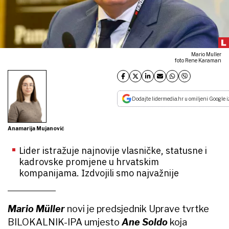
Mario Muller
foto Rene Karaman
Dodajte lidermedia.hr u omiljeni Google i
Anamarija Mujanović
Lider istražuje najnovije vlasničke, statusne i
kadrovske promjene u hrvatskim
kompanijama. Izdvojili smo najvažnije
Mario Müller
novi je predsjednik Uprave tvrtke
BILOKALNIK-IPA umjesto
Ane Soldo
koja