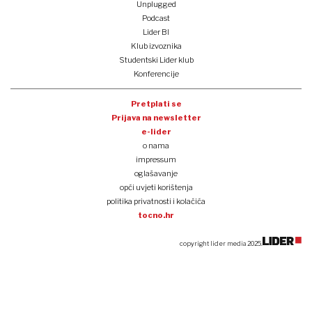
Unplugged
Podcast
Lider BI
Klub izvoznika
Studentski Lider klub
Konferencije
Pretplati se
Prijava na newsletter
e-lider
o nama
impressum
oglašavanje
opći uvjeti korištenja
politika privatnosti i kolačića
tocno.hr
copyright lider media 2025.