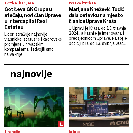
tvrtke i karijere
tvrtke i tržišta
Gotićeva GK Grupa u
Marijana Knežević Tudić
stečaju, novi član Uprave
dala ostavku na mjesto
u Intercapital Real
članice Uprave Kraša
Estateu
U Upravi je Kraša od 15. travnja
2024., a kasnije je imenovana i
Lider istražuje najnovije
predsjednicom Uprave. Na toj je
vlasničke, statusne i kadrovske
poziciji bila do 13. svibnja 2025.
promjene u hrvatskim
kompanijama. Izdvojili smo
najvažnije
najnovije
financije
kripto