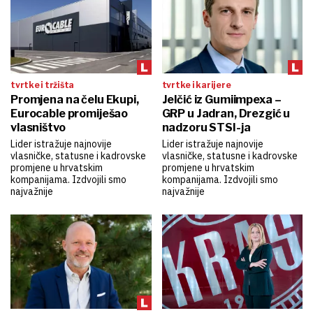
tvrtke i tržišta
tvrtke i karijere
Promjena na čelu Ekupi,
Jelčić iz Gumiimpexa –
Eurocable promiješao
GRP u Jadran, Drezgić u
vlasništvo
nadzoru STSI-ja
Lider istražuje najnovije
Lider istražuje najnovije
vlasničke, statusne i kadrovske
vlasničke, statusne i kadrovske
promjene u hrvatskim
promjene u hrvatskim
kompanijama. Izdvojili smo
kompanijama. Izdvojili smo
najvažnije
najvažnije