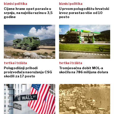
biznis i politika
biznis i politika
Cijene hrane opet porasle u
U prvom polugodištu hrvatski
srpnju, na najvišu razinu u 3,5
izvoz porastao više od 10
godine
posto
tvrtke i tržišta
tvrtke i tržišta
Polugodišnji prihodi
Tromjesečna dobit MOL-a
proizvođača naoružanja CSG
skočila na 786 milijuna dolara
skočili za 17 posto