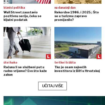
biznis i politika
na današnji dan
Wall Street zaustavio
Rekordne 1986. i 2025.: Što
pozitivnu seriju, čeka se
se u turizmu zapravo
ključni podatak
promijenilo?
što i kako
tvrtke i tržišta
Računa li se službeni put u
Tko je osam najvećih
radno vrijeme? Evo što kaže
investitora iz BiH u Hrvatskoj
zakon
UČITAJ VIŠE