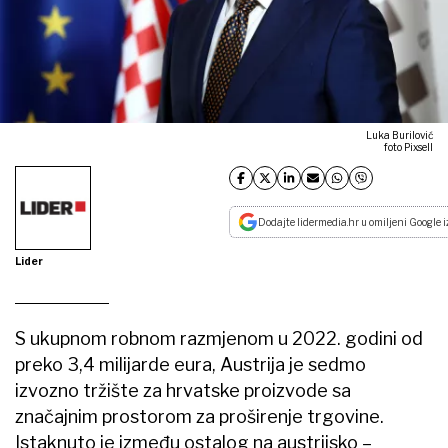
Luka Burilović
foto Pixsell
Dodajte lidermedia.hr u omiljeni Google i
Lider
S ukupnom robnom razmjenom u 2022. godini od
preko 3,4 milijarde eura, Austrija je sedmo
izvozno tržište za hrvatske proizvode sa
značajnim prostorom za proširenje trgovine.
Istaknuto je između ostalog na austrijsko –