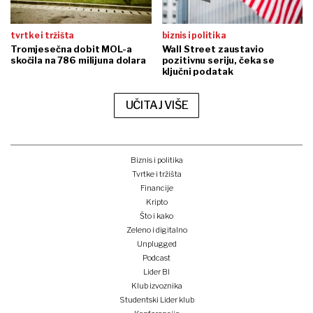
tvrtke i tržišta
biznis i politika
Tromjesečna dobit MOL-a
Wall Street zaustavio
skočila na 786 milijuna dolara
pozitivnu seriju, čeka se
ključni podatak
UČITAJ VIŠE
Biznis i politika
Tvrtke i tržišta
Financije
Kripto
Što i kako
Zeleno i digitalno
Unplugged
Podcast
Lider BI
Klub izvoznika
Studentski Lider klub