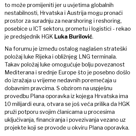
to može promijeniti jer u uvjetima globalnih
nestabilnosti, Hrvatska i Austrija mogu pronaći
prostor za suradnju za nearshoring i reshoring,
posebice u ICT sektoru, prometu i logistici - rekao
je predsjednik HGK
Luka Burilović
.
Na forumu je između ostalog naglašen strateški
položaj luke Rijeka i obližnjeg LNG terminala.
Takav položaj luke omogućuje bolju povezanost
Mediterana i srednje Europe što je posebno došlo
do izražaja u vrijeme nedavnih poremećaja u
dobavnim pravcima. S obzirom na uspješnu
provedbu Plana oporavka iz kojega Hrvatska ima
10 milijardi eura, otvara se još veća prilika da HGK
pruži potporu svojim članicama u procesima
uključivanja, financiranja i povezivanja vezano uz
projekte koji se provode u okviru Plana oporavka.