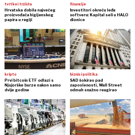
tvrtke i tržišta
financije
Hrvatska dobila najvećeg
Investitori okreću leđa
proizvođača higijenskog
softveru: Kapital seli u HALO
papira u regiji
dionice
kripto
biznis i politika
Prvi bitcoin ETF odlazi s
SAD šokirao pad
Njujorške burze nakon samo
zaposlenosti, Wall Street
dvije godine
odmah snažno reagirao