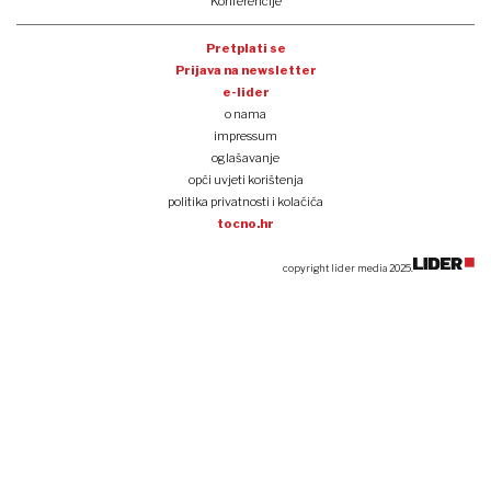
Konferencije
Pretplati se
Prijava na newsletter
e-lider
o nama
impressum
oglašavanje
opći uvjeti korištenja
politika privatnosti i kolačića
tocno.hr
copyright lider media 2025.