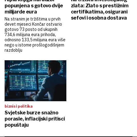
popunjena s gotovo dvije
zlata: Zlato s prestižnim
milijarde eura
certifikatima, osigurani
sefovi i osobna dostava
Na stranim je tržištima u prvih
devet mjeseci Končar ostvario
gotovo 73 posto od ukupnih
734,6 milijuna eura prihoda,
odnosno 133,5 milijuna eura više
nego u istome prošlogodišnjem
razdoblju
biznis i politika
Svjetske burze snažno
porasle, inflacijski pritisci
popuštaju