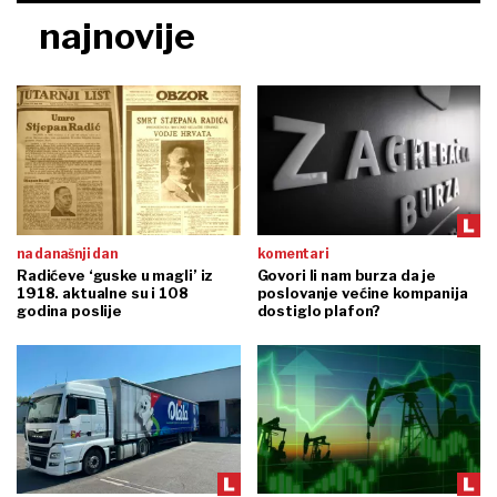
najnovije
na današnji dan
komentari
Radićeve ‘guske u magli’ iz
Govori li nam burza da je
1918. aktualne su i 108
poslovanje većine kompanija
godina poslije
dostiglo plafon?