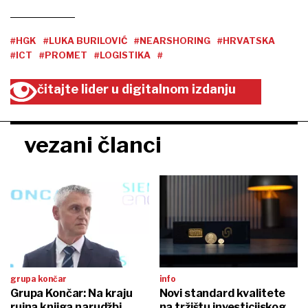
#HGK
#LUKA BURILOVIĆ
#NEARSHORING
#HRVATSKA
#ICT
#PROMET
#LOGISTIKA
#
čitajte lider u digitalnom izdanju
vezani članci
grupa končar
info
Grupa Končar: Na kraju
Novi standard kvalitete
rujna knjiga narudžbi
na tržištu investicijskog