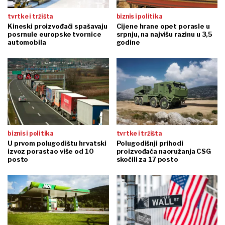
tvrtke i tržišta
biznis i politika
Kineski proizvođači spašavaju
Cijene hrane opet porasle u
posrnule europske tvornice
srpnju, na najvišu razinu u 3,5
automobila
godine
biznis i politika
tvrtke i tržišta
U prvom polugodištu hrvatski
Polugodišnji prihodi
izvoz porastao više od 10
proizvođača naoružanja CSG
posto
skočili za 17 posto