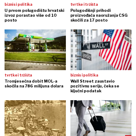
biznis i politika
tvrtke i tržišta
U prvom polugodištu hrvatski
Polugodišnji prihodi
izvoz porastao više od 10
proizvođača naoružanja CSG
posto
skočili za 17 posto
tvrtke i tržišta
biznis i politika
Tromjesečna dobit MOL-a
Wall Street zaustavio
skočila na 786 milijuna dolara
pozitivnu seriju, čeka se
ključni podatak