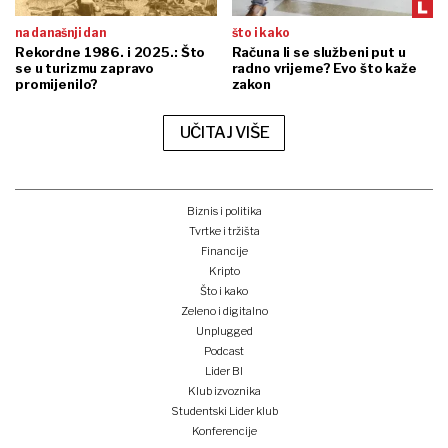
na današnji dan
što i kako
Rekordne 1986. i 2025.: Što
Računa li se službeni put u
se u turizmu zapravo
radno vrijeme? Evo što kaže
promijenilo?
zakon
UČITAJ VIŠE
Biznis i politika
Tvrtke i tržišta
Financije
Kripto
Što i kako
Zeleno i digitalno
Unplugged
Podcast
Lider BI
Klub izvoznika
Studentski Lider klub
Konferencije