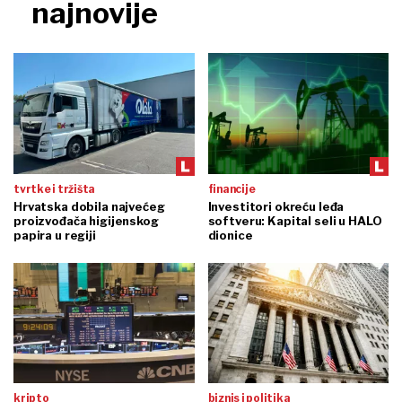
najnovije
tvrtke i tržišta
financije
Hrvatska dobila najvećeg
Investitori okreću leđa
proizvođača higijenskog
softveru: Kapital seli u HALO
papira u regiji
dionice
kripto
biznis i politika