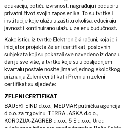
edukaciju, potiču izvrsnost, nagrađuju i podupiru
privatni život svojih zaposlenika. To su tvrtke i
institucije koje ulažu u zaštitu okoliša, educiraju
javnost i kontinuirano ulažu u zelenu budućnost.
Kako ističu iz tvrtke Elektronički računi, koja je i
inicijator projekta Zeleni certifikat, poslovnih
subjekata koji su pokazali sve navedeno iz dana u
dan je sve više, a tvrtke koje su u posljednjem
kvartalu postale nositeljima vrijednog ekološkog
priznanja Zeleni certifikat i Premium zeleni
certifikat su sljedeće:
ZELENI CERTIFIKAT
BAUERFEIND d.o.o., MEDMAR putnička agencija
d.o.o. za trgovinu, TERRA JASKA d.o.o.,
KOROZIJA-ZAGREB d.o.o., 5 E d.o.o., Ured