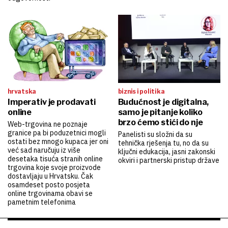
hrvatska
biznis i politika
Imperativ je prodavati
Budućnost je digitalna,
online
samo je pitanje koliko
brzo ćemo stići do nje
Web-trgovina ne poznaje
granice pa bi poduzetnici mogli
Panelisti su složni da su
ostati bez mnogo kupaca jer oni
tehnička rješenja tu, no da su
već sad naručuju iz više
ključni edukacija, jasni zakonski
desetaka tisuća stranih online
okviri i partnerski pristup države
trgovina koje svoje proizvode
dostavljaju u Hrvatsku. Čak
osamdeset posto posjeta
online trgovinama obavi se
pametnim telefonima