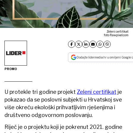
Zeleni certifikat
foto Rawpixel.com
Dodajte lidermedia.hr u omiljeni Google i
PROMO
U protekle tri godine projekt
Zeleni certifikat
je
pokazao da se poslovni subjekti u Hrvatskoj sve
više okreću ekološki prihvatljivim rješenjima i
društveno odgovornom poslovanju.
Riječ je o projektu koji je pokrenut 2021. godine