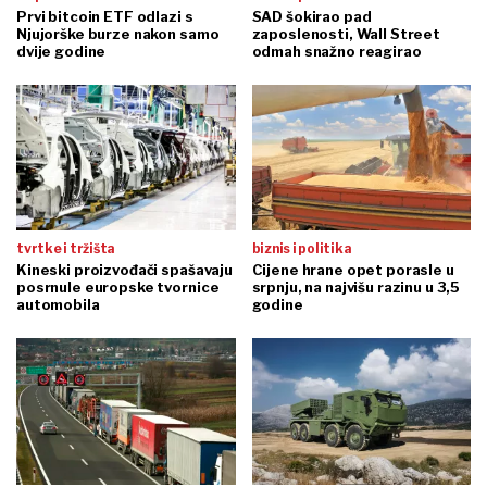
Prvi bitcoin ETF odlazi s
SAD šokirao pad
Njujorške burze nakon samo
zaposlenosti, Wall Street
dvije godine
odmah snažno reagirao
tvrtke i tržišta
biznis i politika
Kineski proizvođači spašavaju
Cijene hrane opet porasle u
posrnule europske tvornice
srpnju, na najvišu razinu u 3,5
automobila
godine