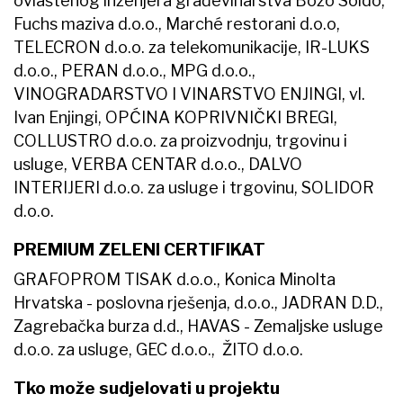
ovlaštenog inženjera građevinarstva Božo Soldo,
Fuchs maziva d.o.o., Marché restorani d.o.o,
TELECRON d.o.o. za telekomunikacije, IR-LUKS
d.o.o., PERAN d.o.o., MPG d.o.o.,
VINOGRADARSTVO I VINARSTVO ENJINGI, vl.
Ivan Enjingi, OPĆINA KOPRIVNIČKI BREGI,
COLLUSTRO d.o.o. za proizvodnju, trgovinu i
usluge, VERBA CENTAR d.o.o., DALVO
INTERIJERI d.o.o. za usluge i trgovinu, SOLIDOR
d.o.o.
PREMIUM ZELENI CERTIFIKAT
GRAFOPROM TISAK d.o.o., Konica Minolta
Hrvatska - poslovna rješenja, d.o.o., JADRAN D.D.,
Zagrebačka burza d.d., HAVAS - Zemaljske usluge
d.o.o. za usluge, GEC d.o.o., ŽITO d.o.o.
Tko može sudjelovati u projektu