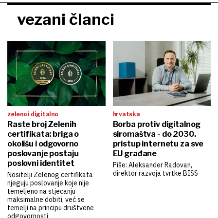
vezani članci
zeleno i digitalno
hrvatska
Raste broj Zelenih
Borba protiv digitalnog
certifikata: briga o
siromaštva - do 2030.
okolišu i odgovorno
pristup internetu za sve
poslovanje postaju
EU građane
poslovni identitet
Piše: Aleksander Radovan,
direktor razvoja tvrtke BISS
Nositelji Zelenog certifikata
njeguju poslovanje koje nije
temeljeno na stjecanju
maksimalne dobiti, već se
temelji na principu društvene
odgovornosti