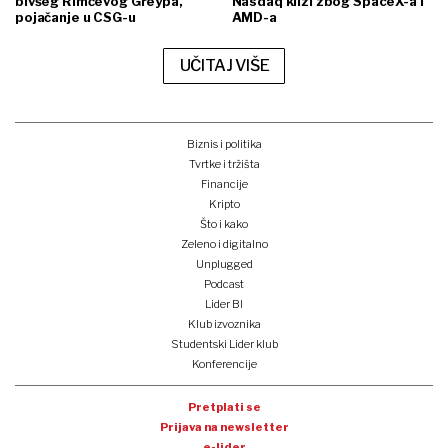
bivšeg Rimčevog Greypa,
Nasdaq klizi zbog SpaceX-a i
pojačanje u CSG-u
AMD-a
UČITAJ VIŠE
Poniranje SpaceX-a: Raketa se srušila na Mjesec, dionica na burzi