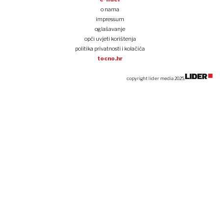
Tko je osam najvećih investitora iz BiH u Hrvatskoj
Biznis i politika
Tvrtke i tržišta
Financije
Kripto