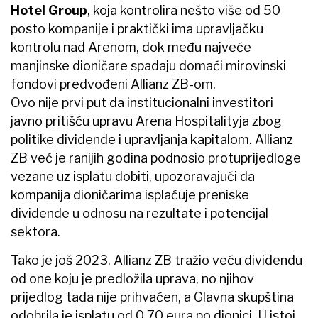
Hotel Group
, koja kontrolira nešto više od 50
posto kompanije i praktički ima upravljačku
kontrolu nad Arenom, dok među najveće
manjinske dioničare spadaju domaći mirovinski
fondovi predvođeni Allianz ZB-om.
Ovo nije prvi put da institucionalni investitori
javno pritišću upravu Arena Hospitalityja zbog
politike dividende i upravljanja kapitalom. Allianz
ZB već je ranijih godina podnosio protuprijedloge
vezane uz isplatu dobiti, upozoravajući da
kompanija dioničarima isplaćuje preniske
dividende u odnosu na rezultate i potencijal
sektora.
Tako je još 2023. Allianz ZB tražio veću dividendu
od one koju je predložila uprava, no njihov
prijedlog tada nije prihvaćen, a Glavna skupština
odobrila je isplatu od 0,70 eura po dionici. U istoj