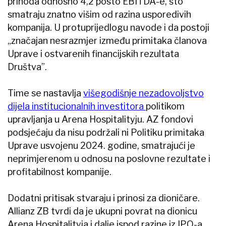
prihoda odnosno 4,2 posto EBITDA-e, što
smatraju znatno višim od razina usporedivih
kompanija. U protuprijedlogu navode i da postoji
„značajan nesrazmjer između primitaka članova
Uprave i ostvarenih financijskih rezultata
Društva”.
Time se nastavlja
višegodišnje nezadovoljstvo
dijela institucionalnih investitora
politikom
upravljanja u Arena Hospitalityju. AZ fondovi
podsjećaju da nisu podržali ni Politiku primitaka
Uprave usvojenu 2024. godine, smatrajući je
neprimjerenom u odnosu na poslovne rezultate i
profitabilnost kompanije.
Dodatni pritisak stvaraju i prinosi za dioničare.
Allianz ZB tvrdi da je ukupni povrat na dionicu
Arena Hospitalityja i dalje ispod razine iz IPO-a