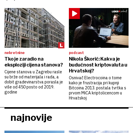
nekretnine
podcast
Tko je zaradio na
Nikola Škorić: Kakva je
eksploziji cijena stanova?
budućnost kriptovaluta u
Hrvatskoj?
Cijene stanova u Zagrebu rasle
su brže od materijala i rada, a
Osnivač Electrocoina o tome
dobit građevinarstva porasla je
kako je frustracija pri kupnji
više od 450 posto od 2019.
Bitcoina 2013. postala tvrtka s
godine
prvom MiCA kriptolicencom u
Hrvatskoj
najnovije