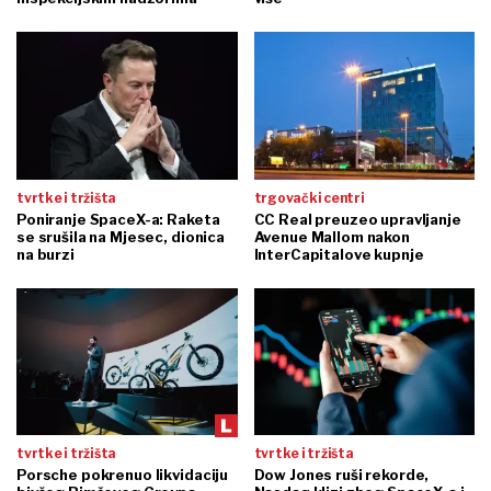
tvrtke i tržišta
trgovački centri
Poniranje SpaceX-a: Raketa
CC Real preuzeo upravljanje
se srušila na Mjesec, dionica
Avenue Mallom nakon
na burzi
InterCapitalove kupnje
tvrtke i tržišta
tvrtke i tržišta
Porsche pokrenuo likvidaciju
Dow Jones ruši rekorde,