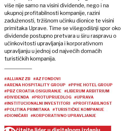
više nije samo na visini dividende, nego i na
ukupnoj profitabilnosti kompanije, razini
zaduženosti, tržišnom učinku dionice te visini
primitaka Uprave. Time se višegodišnji spor oko
dividende postupno pretvara u širu raspravu o
učinkovitosti upravljanja i korporativnom
upravljanju u jednoj od najvećih domaćih
turističkih kompanija.
#ALLIANZ ZB
#AZ FONDOVI
#ARENA HOSPITALITY GROUP
#PPHE HOTEL GROUP
#PBZ CROATIA OSIGURANJE
#LIBERUM ARBITRIUM
#DIVIDENDA
#PROTUPRIJEDLOG
#UPRAVA
#INSTITUCIONALNI INVESTITORI
#PROFITABILNOST
#POLITIKA PRIMITAKA
#TURISTIČKE KOMPANIJE
#DIONIČARI
#KORPORATIVNO UPRAVLJANJE
čitajte lider u digitalnom izdanju