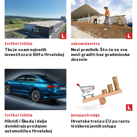
tvrtke i tržišta
zakonodavstvo
Tko je osam najvećih
Novi pravilnik: Što će se sve
investitora iz BiH u Hrvatskoj
moći graditi bez građevinske
dozvole
tvrtke i tržišta
javna potrošnja
Hibridi i Škoda i dalje
Hrvatska treća u EU po rastu
dominiraju prodajom
troškova javnih usluga
automobila u Hrvatskoj