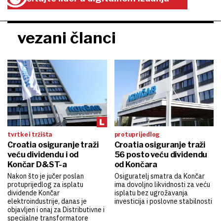
vezani članci
tvrtke i tržišta
protuprijedlog
Croatia osiguranje traži
Croatia osiguranje traži
veću dividendu i od
56 posto veću dividendu
Končar D&ST-a
od Končara
Nakon što je jučer poslan
Osiguratelj smatra da Končar
protuprijedlog za isplatu
ima dovoljno likvidnosti za veću
dividende Končar
isplatu bez ugrožavanja
elektroindustrije, danas je
investicija i poslovne stabilnosti
objavljen i onaj za Distributivne i
specijalne transformatore