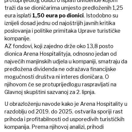
protuprijedlog odluci o isplati dividende kojom
traži da se dioničarima umjesto predloženih 1,25
eura isplati
1,50 eura po dionici
. Istodobno su
iznijeli dosad jednu od najoštrijih javnih kritika
poslovanja i politike primitaka Uprave turističke
kompanije.
AZ fondovi, koji zajedno drže oko 13,8 posto
dionica Arena Hospitalityja, odnosno jedan od
najvećih manjinskih udjela u kompaniji, smatraju da
predložena dividenda ne odražava financijske
mogućnosti društva ni interes dioničara. O
njihovom će se protuprijedlogu raspravljati na
Glavnoj skupštini sazvanoj za 2. lipnja.
U obrazloženju navode kako je Arena Hospitality u
razdoblju od 2019. do 2025. ostvarila sporiji rast
prihoda i profitabilnosti od usporedivih turističkih
kompanija. Prema njihovoj analizi, prihodi