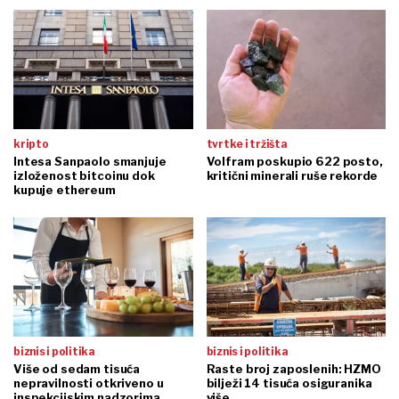
kripto
tvrtke i tržišta
Intesa Sanpaolo smanjuje
Volfram poskupio 622 posto,
izloženost bitcoinu dok
kritični minerali ruše rekorde
kupuje ethereum
biznis i politika
biznis i politika
Više od sedam tisuća
Raste broj zaposlenih: HZMO
nepravilnosti otkriveno u
bilježi 14 tisuća osiguranika
inspekcijskim nadzorima
više