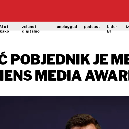
što i
zeleno i
unplugged
podcast
Lider
i
kako
digitalno
BI
Ć POBJEDNIK JE
MENS MEDIA AWA