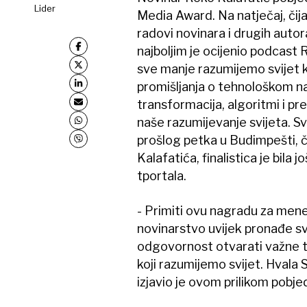
Lider
Media Award. Na natječaj, čija 
radovi novinara i drugih autor
najboljim je ocijenio podcast 
sve manje razumijemo svijet ko
promišljanja o tehnološkom na
transformacija, algoritmi i p
naše razumijevanje svijeta. S
prošlog petka u Budimpešti, či
Kalafatića, finalistica je bila 
tportala.
- Primiti ovu nagradu za mene
novinarstvo uvijek pronađe sv
odgovornost otvarati važne te
koji razumijemo svijet. Hvala 
izjavio je ovom prilikom pobje