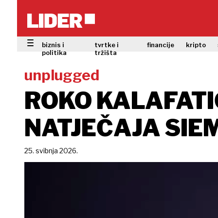
biznis i
tvrtke i
financije
kripto
politika
tržišta
unplugged
ROKO KALAFATI
NATJEČAJA SIE
25. svibnja 2026.