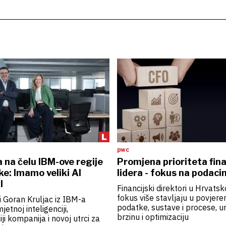
pwc
 na čelu IBM-ove regije
Promjena prioriteta fina
ke: Imamo veliki AI
lidera - fokus na podac
l
Financijski direktori u Hrvats
fokus više stavljaju u povjere
 i Goran Kruljac iz IBM-a
podatke, sustave i procese, u
etnoj inteligenciji,
brzinu i optimizaciju
ji kompanija i novoj utrci za