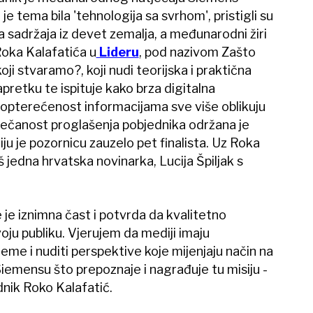
je tema bila 'tehnologija sa svrhom', pristigli su
a sadržaja iz devet zemalja, a međunarodni žiri
Roka Kalafatića u
Lideru
, pod nazivom Zašto
ji stvaramo?, koji nudi teorijska i praktična
pretku te ispituje kako brza digitalna
reopterećenost informacijama sve više oblikuju
večanost proglašenja pobjednika održana je
ju je pozornicu zauzelo pet finalista. Uz Roka
još jedna hrvatska novinarka, Lucija Špiljak s
 je iznimna čast i potvrda da kvalitetno
oju publiku. Vjerujem da mediji imaju
me i nuditi perspektive koje mijenjaju način na
Siemensu što prepoznaje i nagrađuje tu misiju -
dnik Roko Kalafatić.