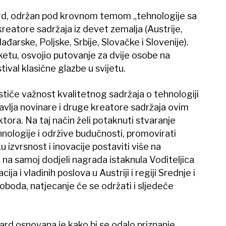
d, održan pod krovnom temom „tehnologije sa
kreatore sadržaja iz devet zemalja (Austrije,
arske, Poljske, Srbije, Slovačke i Slovenije).
aketu, osvojio putovanje za dvije osobe na
tival klasične glazbe u svijetu.
stiče važnost kvalitetnog sadržaja o tehnologiji
vlja novinare i druge kreatore sadržaja ovim
tora. Na taj način želi potaknuti stvaranje
nologije i održive budućnosti, promovirati
 izvrsnost i inovacije postaviti više na
e na samoj dodjeli nagrada istaknula Voditeljica
 i vladinih poslova u Austriji i regiji Srednje i
boda, natjecanje će se održati i sljedeće
d osnovana je kako bi se odalo priznanje