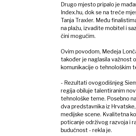
Drugo mjesto pripalo je mađa
Index.hu, dok se na treće mje
Tanja Traxler. Među finalistima
na plažu, izvadite mobitel i sa
čini mogućim.
Ovim povodom, Medeja Lonča
također je naglasila važnost 
komunikacije o tehnološkim 
- Rezultati ovogodišnjeg Sie
regija obiluje talentiranim nov
tehnološke teme. Posebno nas 
dva predstavnika iz Hrvatsk
medijske scene. Kvalitetna kom
poticanje održivog razvoja i 
budućnost - rekla je.