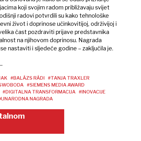
acima koji svojim radom približavaju svijet
godišnji radovi potvrdili su kako tehnološke
ni život i doprinose učinkovitijoj, održivijoj i
 velika čast pozdraviti prijave predstavnika
alnost na njihovom doprinosu. Nagrada
 nastaviti i sljedeće godine – zaključila je.
JAK
#BALÁZS RÁDI
#TANJA TRAXLER
 SWOBODA
#SIEMENS MEDIA AWARD
#DIGITALNA TRANSFORMACIJA
#INOVACIJE
ĐUNARODNA NAGRADA
gitalnom