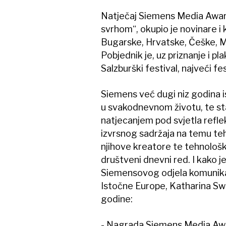
Natječaj Siemens Media Awar
svrhom“, okupio je novinare i 
Bugarske, Hrvatske, Češke, Mađ
Pobjednik je, uz priznanje i pl
Salzburški festival, najveći fes
Siemens već dugi niz godina i
u svakodnevnom životu, te sta
natjecanjem pod svjetla reflek
izvrsnog sadržaja na temu teh
njihove kreatore te tehnološku
društveni dnevni red. I kako j
Siemensovog odjela komunikacija
Istočne Europe, Katharina Swo
godine:
- Nagrada Siemens Media Awar