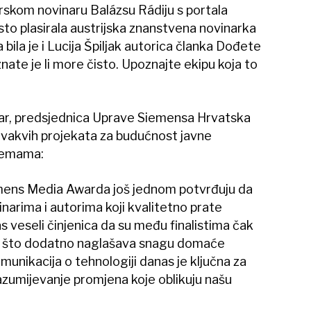
rskom novinaru Balázsu Rádiju s portala
sto plasirala austrijska znanstvena novinarka
 bila je i Lucija Špiljak autorica članka Dođete
znate je li more čisto. Upoznajte ekipu koja to
r, predsjednica Uprave Siemensa Hrvatska
ovakvih projekata za budućnost javne
temama:
mens Media Awarda još jednom potvrđuju da
inarima i autorima koji kvalitetno prate
veseli činjenica da su među finalistima čak
e, što dodatno naglašava snagu domaće
unikacija o tehnologiji danas je ključna za
razumijevanje promjena koje oblikuju našu