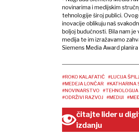
novinarima i medijskim stručnj
tehnologije široj publici. Ovo
inovacije oblikuju naš svakodnev
boljoj budućnosti. Bila nam je
medija te im izražavamo zahv
Siemens Media Award planira se
#ROKO KALAFATIĆ
#LUCIJA ŠPIL
#MEDEJA LONČAR
#KATHARINA
#NOVINARSTVO
#TEHNOLOGIJA
#ODRŽIVI RAZVOJ
#MEDIJI
#ME
čitajte lider u di
izdanju