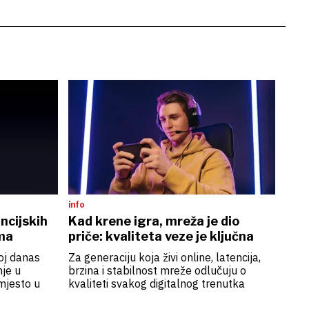
info
ncijskih
Kad krene igra, mreža je dio
ima
priče: kvaliteta veze je ključna
koj danas
Za generaciju koja živi online, latencija,
nje u
brzina i stabilnost mreže odlučuju o
mjesto u
kvaliteti svakog digitalnog trenutka