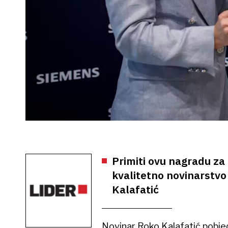
Primiti ovu nagradu za
kvalitetno novinarstvo 
Kalafatić
Novinar Roko Kalafatić pobj