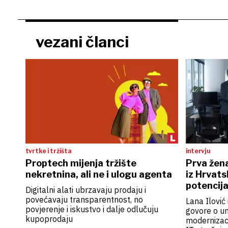
vezani članci
tvrtke i tržišta
intervju
Proptech mijenja tržište
Prva žena
nekretnina, ali ne i ulogu agenta
iz Hrvats
potencija
Digitalni alati ubrzavaju prodaju i
povećavaju transparentnost, no
Lana Ilović
povjerenje i iskustvo i dalje odlučuju
govore o umj
kupoprodaju
modernizaci