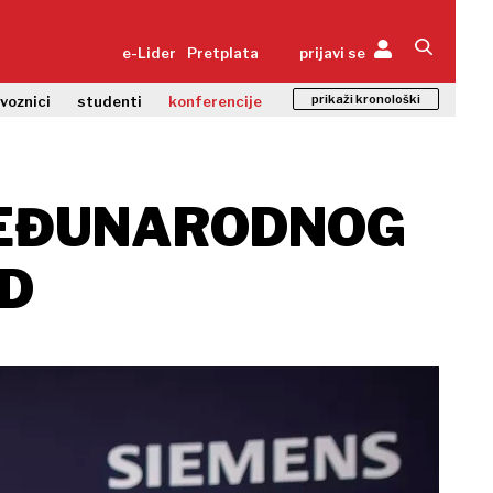
e-Lider
Pretplata
prijavi se
prikaži kronološki
zvoznici
studenti
konferencije
 MEĐUNARODNOG
RD