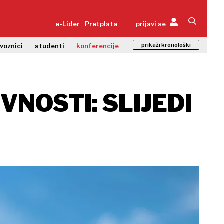
e-Lider
Pretplata
prijavi se
prikaži kronološki
zvoznici
studenti
konferencije
VNOSTI: SLIJEDI