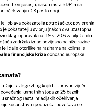
kućem tromjesečju, nakon rasta BDP-a na
 od očekivanja (0.3 posto qoq).
je i objava pokazatelja potrošačkog povjerenja
o je pokazatelj u svibnju (nakon dva uzastopna
io blagi oporavak na -19 s -20.6 zabilježenih u
rošača zadržalo iznad povijesno najniže razine
je i dalje otprilike na razinama na kojima je
alne financijske krize
odnosno europske
 kamata?
 pružaju razloge zbog kojih bi Upravno vijeće
 povećanja kamatnih stopa za 25 baznih
tlu snažnog rasta inflacijskih očekivanja
renju kućanstava i poduzeća, povećava se