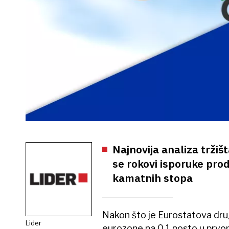
Najnovija analiza tržiš
se rokovi isporuke prod
kamatnih stopa
Nakon što je Eurostatova dru
Lider
eurozone na 0,1 posto u prvo