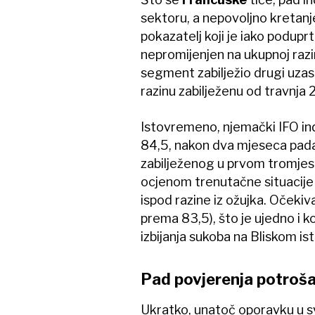
sektoru, a nepovoljno kretanje
pokazatelj koji je iako podu
nepromijenjen na ukupnoj razini
segment zabilježio drugi uzas-
razinu zabilježenu od travnja 
Istovremeno, njemački IFO in
84,5, nakon dva mjeseca pada, 
zabilježenog u prvom tromjese
ocjenom trenutačne situacije 
ispod razine iz ožujka. Očeki
prema 83,5), što je ujedno i k
izbijanja sukoba na Bliskom is
Pad povjerenja potroš
Ukratko, unatoč oporavku u svi