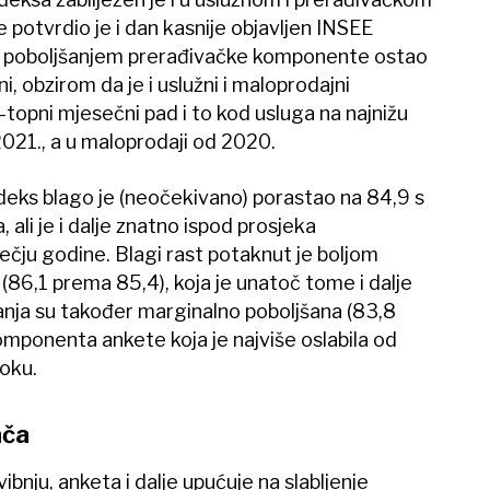
 potvrdio je i dan kasnije objavljen INSEE
prt poboljšanjem prerađivačke komponente ostao
, obzirom da je i uslužni i maloprodajni
topni mjesečni pad i to kod usluga na najnižu
2021., a u maloprodaji od 2020.
deks blago je (neočekivano) porastao na 84,9 s
ali je i dalje znatno ispod prosjeka
čju godine. Blagi rast potaknut je boljom
(86,1 prema 85,4), koja je unatoč tome i dalje
vanja su također marginalno poboljšana (83,8
omponenta ankete koja je najviše oslabila od
toku.
ača
bnju, anketa i dalje upućuje na slabljenje