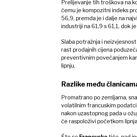
Prelijevanje tih troškova na k
čemu je kompozitni indeks pro
56,9, premda je i dalje na najv
industriji na 61,9 s 61,1, dok
Slaba potražnja i neizvjesnost
rast prodajnih cijena poduzeća, 
preventivnim povećanjem kam
lipnju.
Razlike među članicam
Promatrano po zemljama, snaž
volatilnim francuskim podatc
nakon uzastopnog pada u ožujk
će raspoloživi početkom lipnja
Što se
Francuske
tiče, pad i