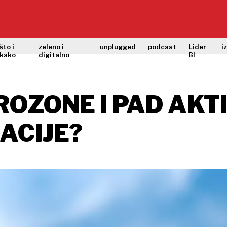
što i
zeleno i
unplugged
podcast
Lider
i
kako
digitalno
BI
OZONE I PAD AKTI
LACIJE?