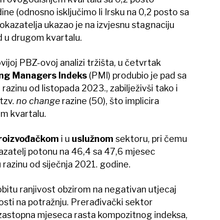
ine (odnosno isključimo li Irsku na 0,2 posto sa
pokazatelja ukazao je na izvjesnu stagnaciju
 u drugom kvartalu.
ijoj PBZ-ovoj analizi tržišta, u četvrtak
ng Managers Indeks
(PMI) produbio je pad sa
 razinu od listopada 2023., zabilježivši tako i
tzv.
no change
razine (50), što implicira
om kvartalu.
roizvođačkom
i u
uslužnom
sektoru, pri čemu
azatelj potonu na 46,4 sa 47,6 mjesec
u razinu od siječnja 2021. godine.
obitu ranjivost obzirom na negativan utjecaj
sti na potražnju. Prerađivački sektor
uzastopna mjeseca rasta kompozitnog indeksa,