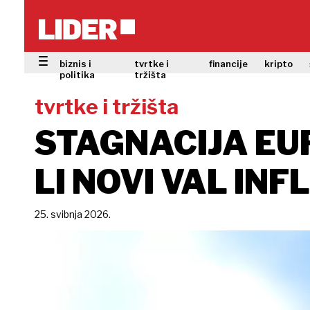
biznis i
tvrtke i
financije
kripto
politika
tržišta
tvrtke i tržišta
STAGNACIJA EUR
LI NOVI VAL INF
25. svibnja 2026.