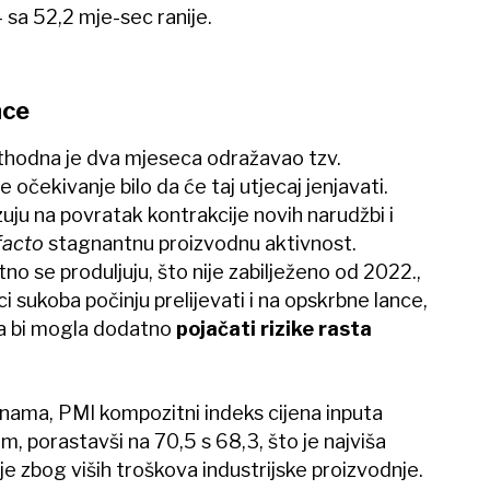
4 sa 52,2 mje-sec ranije.
nce
ethodna je dva mjeseca odražavao tzv.
e očekivanje bilo da će taj utjecaj jenjavati.
ju na povratak kontrakcije novih narudžbi i
facto
stagnantnu proizvodnu aktivnost.
no se produljuju, što nije zabilježeno od 2022.,
i sukoba počinju prelijevati i na opskrbne lance,
ja bi mogla dodatno
pojačati rizike rasta
jenama, PMI kompozitni indeks cijena inputa
, porastavši na 70,5 s 68,3, što je najviša
ije zbog viših troškova industrijske proizvodnje.