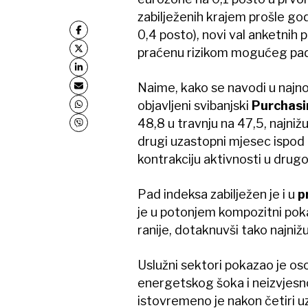
zabilježenih krajem prošle god
0,4 posto), novi val anketnih 
praćenu rizikom mogućeg pad
Naime, kako se navodi u najnov
objavljeni svibanjski
Purchasi
48,8 u travnju na 47,5, najnižu
drugi uzastopni mjesec ispod 
kontrakciju aktivnosti u drug
Pad indeksa zabilježen je i u
p
je u potonjem kompozitni pok
ranije, dotaknuvši tako najniž
Uslužni sektori pokazao je os
energetskog šoka i neizvjesno
istovremeno je nakon četiri 