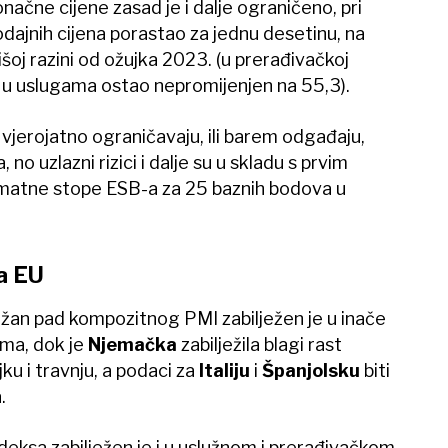
onačne cijene zasad je i dalje ograničeno, pri
dajnih cijena porastao za jednu desetinu, na
išoj razini od ožujka 2023. (u prerađivačkoj
 je u uslugama ostao nepromijenjen na 55,3).
 vjerojatno ograničavaju, ili barem odgađaju,
no uzlazni rizici i dalje su u skladu s prvim
atne stope ESB-a za 25 baznih bodova u
a EU
an pad kompozitnog PMI zabilježen je u inače
ima, dok je
Njemačka
zabilježila blagi rast
u i travnju, a podaci za
Italiju
i
Španjolsku
biti
.
ndeksa zabilježen je i u uslužnom i prerađivačkom