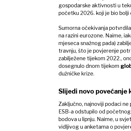
gospodarske aktivnosti u te
početku 2026. koji je bio bolji
Sumorna očekivanja potvrdila 
na razini eurozone. Naime, iak
mjeseca snažnog pada) zabiljež
travnju, što je povjerenje pot
zabilježene tijekom 2022., ono 
dosegnulo dnom tijekom
glob
dužničke krize.
Slijedi novo povećanje
Zaključno, najnoviji podaci ne
ESB-a odstupilo od početnog
bodova u lipnju. Naime, u svje
vidljivog u anketama o povje