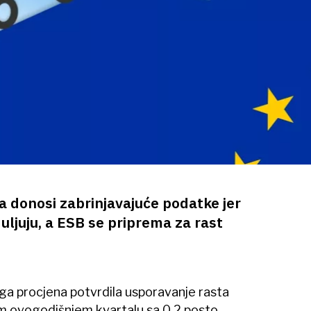
ta donosi zabrinjavajuće podatke jer
uljuju, a ESB se priprema za rast
ga procjena potvrdila usporavanje rasta
m ovogodišnjem kvartalu sa 0,2 posto