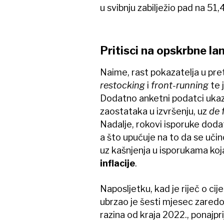
u svibnju zabilježio pad na 51,
Pritisci na opskrbne la
Naime, rast pokazatelja u pr
restocking
i
front-running
te j
Dodatno anketni podatci ukazu
zaostataka u izvršenju, uz
de 
Nadalje, rokovi isporuke dodat
a što upućuje na to da se učinc
uz kašnjenja u isporukama ko
inflacije
.
Naposljetku, kad je riječ o ci
ubrzao je šesti mjesec zaredom
razina od kraja 2022., ponajpr