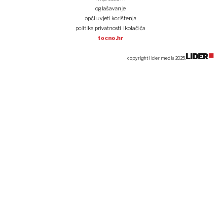
oglašavanje
opći uvjeti korištenja
politika privatnosti i kolačića
tocno.hr
copyright lider media 2025.