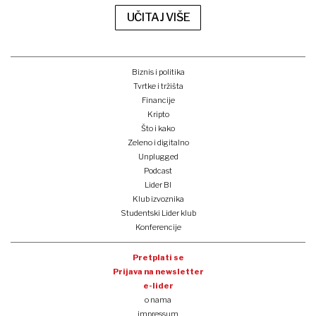
UČITAJ VIŠE
Biznis i politika
Tvrtke i tržišta
Financije
Kripto
Što i kako
Zeleno i digitalno
Unplugged
Podcast
Lider BI
Klub izvoznika
Studentski Lider klub
Konferencije
Pretplati se
Prijava na newsletter
e-lider
o nama
impressum