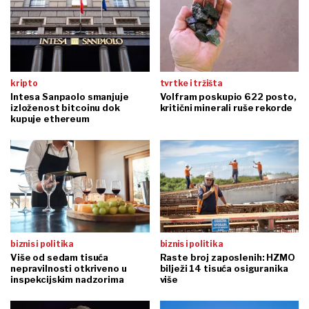
kripto
tvrtke i tržišta
Intesa Sanpaolo smanjuje
Volfram poskupio 622 posto,
izloženost bitcoinu dok
kritični minerali ruše rekorde
kupuje ethereum
biznis i politika
biznis i politika
Više od sedam tisuća
Raste broj zaposlenih: HZMO
nepravilnosti otkriveno u
bilježi 14 tisuća osiguranika
inspekcijskim nadzorima
više