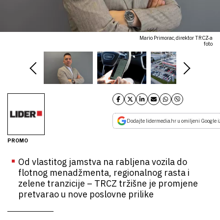
Mario Primorac, direktor TRCZ-a
foto
Dodajte lidermedia.hr u omiljeni Google i
PROMO
Od vlastitog jamstva na rabljena vozila do
flotnog menadžmenta, regionalnog rasta i
zelene tranzicije – TRCZ tržišne je promjene
pretvarao u nove poslovne prilike