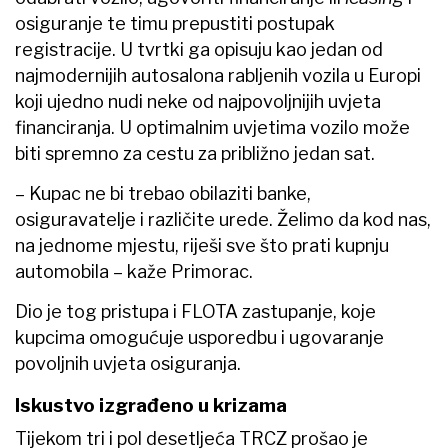
osiguranje te timu prepustiti postupak
registracije. U tvrtki ga opisuju kao jedan od
najmodernijih autosalona rabljenih vozila u Europi
koji ujedno nudi neke od najpovoljnijih uvjeta
financiranja. U optimalnim uvjetima vozilo može
biti spremno za cestu za približno jedan sat.
– Kupac ne bi trebao obilaziti banke,
osiguravatelje i različite urede. Želimo da kod nas,
na jednome mjestu, riješi sve što prati kupnju
automobila – kaže Primorac.
Dio je tog pristupa i FLOTA zastupanje, koje
kupcima omogućuje usporedbu i ugovaranje
povoljnih uvjeta osiguranja.
Iskustvo izgrađeno u krizama
Tijekom tri i pol desetljeća TRCZ prošao je