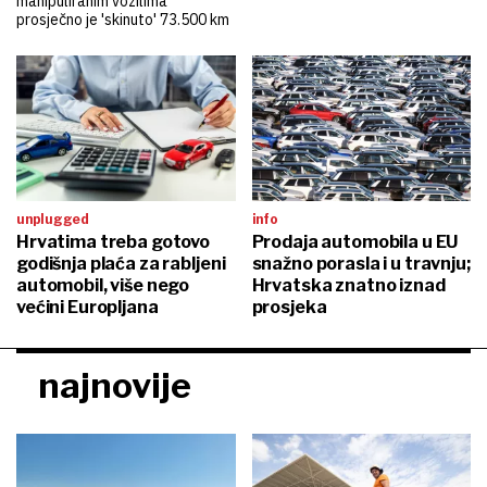
manipuliranim vozilima
prosječno je 'skinuto' 73.500 km
unplugged
info
Hrvatima treba gotovo
Prodaja automobila u EU
godišnja plaća za rabljeni
snažno porasla i u travnju;
automobil, više nego
Hrvatska znatno iznad
većini Europljana
prosjeka
najnovije