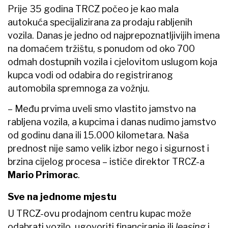
Prije 35 godina TRCZ počeo je kao mala
autokuća specijalizirana za prodaju rabljenih
vozila. Danas je jedno od najprepoznatljivijih imena
na domaćem tržištu, s ponudom od oko 700
odmah dostupnih vozila i cjelovitom uslugom koja
kupca vodi od odabira do registriranog
automobila spremnoga za vožnju.
– Među prvima uveli smo vlastito jamstvo na
rabljena vozila, a kupcima i danas nudimo jamstvo
od godinu dana ili 15.000 kilometara. Naša
prednost nije samo velik izbor nego i sigurnost i
brzina cijelog procesa – ističe direktor TRCZ-a
Mario Primorac
.
Sve na jednome mjestu
U TRCZ-ovu prodajnom centru kupac može
odabrati vozilo, ugovoriti financiranje ili
leasing
i