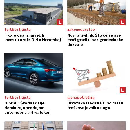
tvrtke i tržišta
zakonodavstvo
Tko je osam najvećih
Novi pravilnik: Što će se sve
investitora iz BiH u Hrvatskoj
moći graditi bez građevinske
dozvole
tvrtke i tržišta
javna potrošnja
Hibridi i Škoda i dalje
Hrvatska treća u EU po rastu
dominiraju prodajom
troškova javnih usluga
automobila u Hrvatskoj