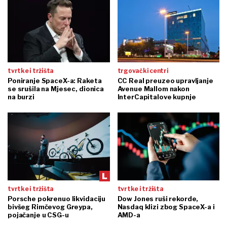
tvrtke i tržišta
trgovački centri
Poniranje SpaceX-a: Raketa
CC Real preuzeo upravljanje
se srušila na Mjesec, dionica
Avenue Mallom nakon
na burzi
InterCapitalove kupnje
tvrtke i tržišta
tvrtke i tržišta
Porsche pokrenuo likvidaciju
Dow Jones ruši rekorde,
bivšeg Rimčevog Greypa,
Nasdaq klizi zbog SpaceX-a i
pojačanje u CSG-u
AMD-a