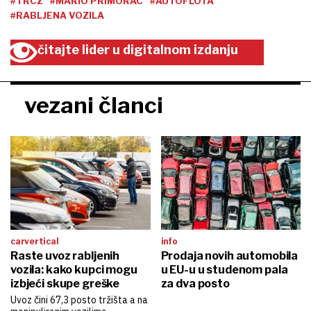
#TRCZ
#MARIO PRIMORAC
#AUTOFLOTA
#RABLJENA VOZILA
čitajte lider u digitalnom izdanju
vezani članci
carvertical
info
Raste uvoz rabljenih
Prodaja novih automobila
vozila: kako kupci mogu
u EU-u u studenom pala
izbjeći skupe greške
za dva posto
Uvoz čini 67,3 posto tržišta a na