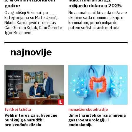
godine
milijardu dolara u 2025.
Ovogodišnji Vizionari po
Nova analiza otkriva da državne
kategorijama su Mate Uzinić,
skupine sada dominiraju kripto
Nikola Kapraljević i Tomislav
kriminalom, perući milijarde
Car, Gordan Kolak, Dani Černi te
putem sofisticiranih metoda
Igor Bezinović
najnovije
tvrtke i tržišta
menadžersko zdravlje
Velik interes za subvencije
Umjetna inteligencija mijenja
puni knjige narudžbi
gastroenterologiju i
proizvođača dizala
endoskopiju