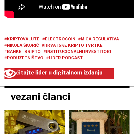
#KRIPTOVALUTE
#ELECTROCOIN
#MICA REGULATIVA
#NIKOLA ŠKORIĆ
#HRVATSKE KRIPTO TVRTKE
#BANKE I KRIPTO
#INSTITUCIONALNI INVESTITORI
#PODUZETNIŠTVO
#LIDER PODCAST
čitajte lider u digitalnom izdanju
vezani članci