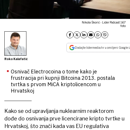
Nikola Škorić - Lider Podcast 167
foto
Dodajte lidermedia.hr u omiljeni Google i
Roko Kalafatić
Osnivač Electrocoina o tome kako je
frustracija pri kupnji Bitcoina 2013. postala
tvrtka s prvom MiCA kriptolicencom u
Hrvatskoj
Kako se od upravljanja nuklearnim reaktorom
dođe do osnivanja prve licencirane kripto tvrtke u
Hrvatskoj, što znači kada vas EU regulativa