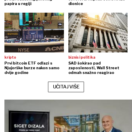
papira u regiji
dionice
kripto
biznis i politika
Prvi bitcoin ETF odlazi s
SAD šokirao pad
Njujorške burze nakon samo
zaposlenosti, Wall Street
dvije godine
odmah snažno reagirao
UČITAJ VIŠE