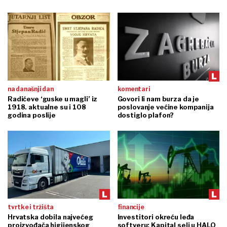
na današnji dan
komentari
Radićeve ‘guske u magli’ iz
Govori li nam burza da je
1918. aktualne su i 108
poslovanje većine kompanija
godina poslije
dostiglo plafon?
tvrtke i tržišta
financije
Hrvatska dobila najvećeg
Investitori okreću leđa
proizvođača higijenskog
softveru: Kapital seli u HALO