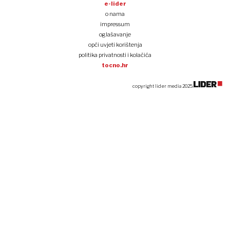
e-lider
o nama
impressum
oglašavanje
opći uvjeti korištenja
politika privatnosti i kolačića
tocno.hr
copyright lider media 2025.