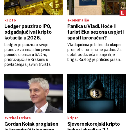
kripto
ekonomalije
Ledger pauzirao IPO,
Panika u Vladi. Hoće li
odgađajući val kripto
turistička sezona uspjeti
kotacija u 2026.
spasiti proračun?
Ledger je pauzirao svoje
Vladajućima je bitno da ukupni
planove za inicijalnu javnu
promet u turizmu ne padne. Za
ponudu dionica u SAD-u,
dobit poduzeća manje ih je
pridružujući se Krakenu u
briga. Razlog je prilično jasan...
povlačenju s javnih tržišta
tvrtke i tržišta
kripto
Gordan Kolak proglašen
Sjevernokorejski kripto
je krovnim Vizionarom
hakeri ukrali su 2,1