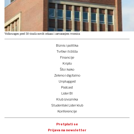
Volkswagen pred 50 tisuća novih otkaza i zatvaranjem tvornica
Biznis i politika
Tvrtke i tržišta
Financije
Kripto
Što i kako
Zeleno i digitalno
Unplugged
Podcast
Lider BI
Klub izvoznika
Studentski Lider klub
Konferencije
Pretplati se
Prijava na newsletter