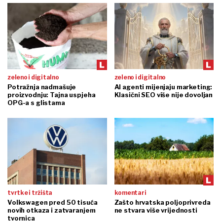
zeleno i digitalno
zeleno i digitalno
Potražnja nadmašuje
AI agenti mijenjaju marketing:
proizvodnju: Tajna uspjeha
Klasični SEO više nije dovoljan
OPG-a s glistama
tvrtke i tržišta
komentari
Volkswagen pred 50 tisuća
Zašto hrvatska poljoprivreda
novih otkaza i zatvaranjem
ne stvara više vrijednosti
tvornica