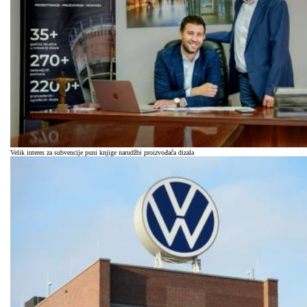
Velik interes za subvencije puni knjige narudžbi proizvođača dizala