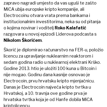
zapravo nagradi umjesto da vas uguši te zašto
MiCA ubija europske kripto kompanije, ali
Electrocoinu otvara vrata prema bankama i
institucionalnim investitorima, neka su od pitanja
o kojima novinar i voditelj
Roko Kalafatić
razgovara u novoj epizodi Liderova podcasta s
Nikolom Škorićem
.
Škorić je diplomirao računarstvo na FER-u, položio
licencu za upravljanje nuklearnim reaktorom i
sedam godina radio u nuklearnoj elektrani Krško.
Godine 2013. htio je uložiti 100 kuna u Bitcoin i
nije mogao. Godinu dana kasnije osnovao je
Electrocoin, prvu hrvatsku kripto mjenjačnicu.
Danas je Electrocoin najveća kripto tvrtka u
Hrvatskoj, a 10. travnja ove godine prva je
hrvatska tvrtka koja je od Hanfe dobila MiCA
kriptolicencu.