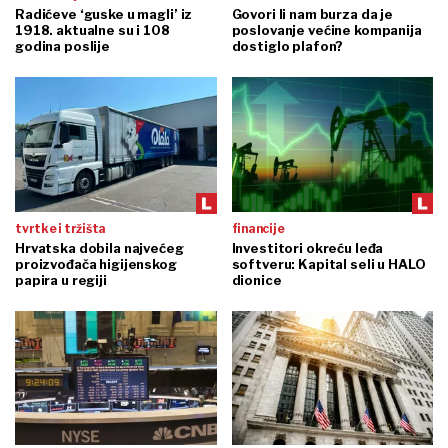
Radićeve ‘guske u magli’ iz
Govori li nam burza da je
1918. aktualne su i 108
poslovanje većine kompanija
godina poslije
dostiglo plafon?
tvrtke i tržišta
financije
Hrvatska dobila najvećeg
Investitori okreću leđa
proizvođača higijenskog
softveru: Kapital seli u HALO
papira u regiji
dionice