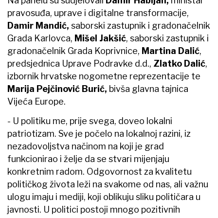
Na panelu su sudjelovali
Damir Habijan,
ministar
pravosuđa, uprave i digitalne transformacije,
Damir Mandić,
saborski zastupnik i gradonačelnik
Grada Karlovca,
Mišel Jakšić
, saborski zastupnik i
gradonačelnik Grada Koprivnice,
Martina Dalić
,
predsjednica Uprave Podravke d.d.,
Zlatko Dalić
,
izbornik hrvatske nogometne reprezentacije te
Marija Pejčinović Burić,
bivša glavna tajnica
Vijeća Europe.
- U politiku me, prije svega, doveo lokalni
patriotizam. Sve je počelo na lokalnoj razini, iz
nezadovoljstva načinom na koji je grad
funkcionirao i želje da se stvari mijenjaju
konkretnim radom. Odgovornost za kvalitetu
političkog života leži na svakome od nas, ali važnu
ulogu imaju i mediji, koji oblikuju sliku političara u
javnosti. U politici postoji mnogo pozitivnih