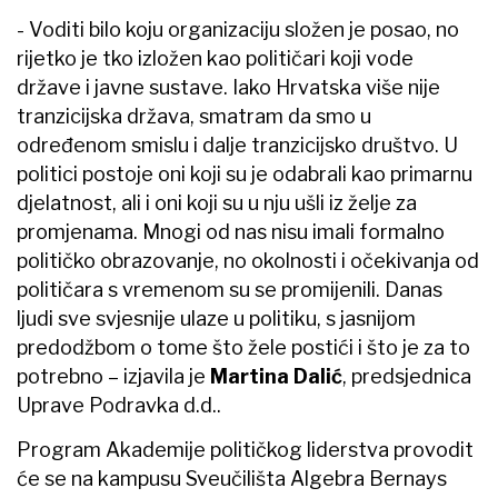
- Voditi bilo koju organizaciju složen je posao, no
rijetko je tko izložen kao političari koji vode
države i javne sustave. Iako Hrvatska više nije
tranzicijska država, smatram da smo u
određenom smislu i dalje tranzicijsko društvo. U
politici postoje oni koji su je odabrali kao primarnu
djelatnost, ali i oni koji su u nju ušli iz želje za
promjenama. Mnogi od nas nisu imali formalno
političko obrazovanje, no okolnosti i očekivanja od
političara s vremenom su se promijenili. Danas
ljudi sve svjesnije ulaze u politiku, s jasnijom
predodžbom o tome što žele postići i što je za to
potrebno – izjavila je
Martina Dalić
, predsjednica
Uprave Podravka d.d..
Program Akademije političkog liderstva provodit
će se na kampusu Sveučilišta Algebra Bernays