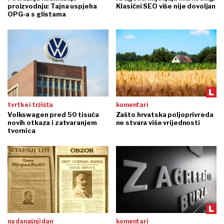
proizvodnju: Tajna uspjeha
Klasični SEO više nije dovoljan
OPG-a s glistama
tvrtke i tržišta
komentari
Volkswagen pred 50 tisuća
Zašto hrvatska poljoprivreda
novih otkaza i zatvaranjem
ne stvara više vrijednosti
tvornica
na današnji dan
komentari