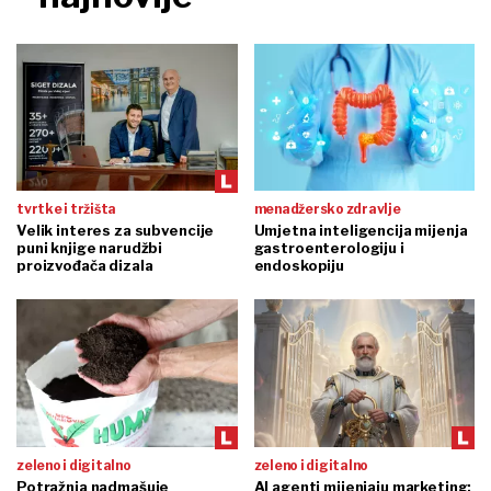
tvrtke i tržišta
menadžersko zdravlje
Velik interes za subvencije
Umjetna inteligencija mijenja
puni knjige narudžbi
gastroenterologiju i
proizvođača dizala
endoskopiju
zeleno i digitalno
zeleno i digitalno
Potražnja nadmašuje
AI agenti mijenjaju marketing: