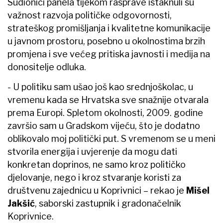
Sudionici panela tijekom rasprave istaknuli su
važnost razvoja političke odgovornosti,
strateškog promišljanja i kvalitetne komunikacije
u javnom prostoru, posebno u okolnostima brzih
promjena i sve većeg pritiska javnosti i medija na
donositelje odluka.
- U politiku sam ušao još kao srednjoškolac, u
vremenu kada se Hrvatska sve snažnije otvarala
prema Europi. Spletom okolnosti, 2009. godine
završio sam u Gradskom vijeću, što je dodatno
oblikovalo moj politički put. S vremenom se u meni
stvorila energija i uvjerenje da mogu dati
konkretan doprinos, ne samo kroz političko
djelovanje, nego i kroz stvaranje koristi za
društvenu zajednicu u Koprivnici – rekao je
Mišel
Jakšić
, saborski zastupnik i gradonačelnik
Koprivnice.