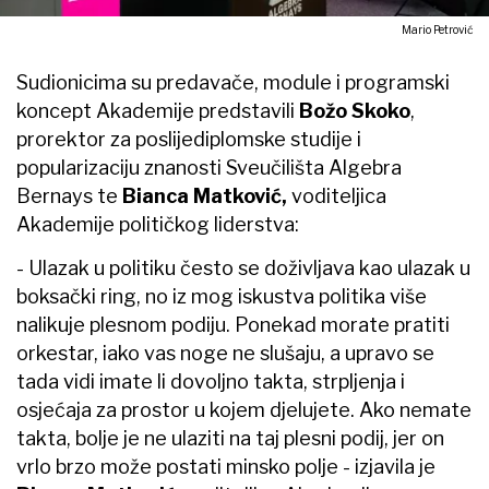
Mario Petrović
Sudionicima su predavače, module i programski
koncept Akademije predstavili
Božo Skoko
,
prorektor za poslijediplomske studije i
popularizaciju znanosti Sveučilišta Algebra
Bernays te
Bianca Matković,
voditeljica
Akademije političkog liderstva:
- Ulazak u politiku često se doživljava kao ulazak u
boksački ring, no iz mog iskustva politika više
nalikuje plesnom podiju. Ponekad morate pratiti
orkestar, iako vas noge ne slušaju, a upravo se
tada vidi imate li dovoljno takta, strpljenja i
osjećaja za prostor u kojem djelujete. Ako nemate
takta, bolje je ne ulaziti na taj plesni podij, jer on
vrlo brzo može postati minsko polje - izjavila je