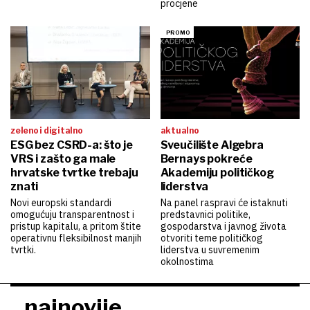
procjene
zeleno i digitalno
aktualno
ESG bez CSRD-a: što je
Sveučilište Algebra
VRS i zašto ga male
Bernays pokreće
hrvatske tvrtke trebaju
Akademiju političkog
znati
liderstva
Novi europski standardi
Na panel raspravi će istaknuti
omogućuju transparentnost i
predstavnici politike,
pristup kapitalu, a pritom štite
gospodarstva i javnog života
operativnu fleksibilnost manjih
otvoriti teme političkog
tvrtki.
liderstva u suvremenim
okolnostima
najnovije