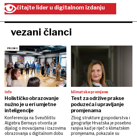
čitajte lider u digitalnom izdanju
vezani članci
info
klimatske promjene
Holističko obrazovanje
Test za održive prakse
nužno je u eri umjetne
poduzeća i upravljanje
inteligencije
promjenama
Konferencija na Sveučilištu
Zbog strukture gospodarstva i
Algebra Bernays otvorila je
geografije Hrvatska je posebno
dijalog o inovacijama i izazovima
ranjiva kad je riječ o klimatskim
obrazovanja u digitalnom dobu
promjenama, pokazale su