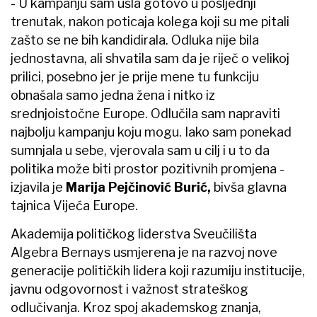
- U kampanju sam ušla gotovo u posljednji
trenutak, nakon poticaja kolega koji su me pitali
zašto se ne bih kandidirala. Odluka nije bila
jednostavna, ali shvatila sam da je riječ o velikoj
prilici, posebno jer je prije mene tu funkciju
obnašala samo jedna žena i nitko iz
srednjoistočne Europe. Odlučila sam napraviti
najbolju kampanju koju mogu. Iako sam ponekad
sumnjala u sebe, vjerovala sam u cilj i u to da
politika može biti prostor pozitivnih promjena -
izjavila je
Marija Pejčinović Burić,
bivša glavna
tajnica Vijeća Europe.
Akademija političkog liderstva Sveučilišta
Algebra Bernays usmjerena je na razvoj nove
generacije političkih lidera koji razumiju institucije,
javnu odgovornost i važnost strateškog
odlučivanja. Kroz spoj akademskog znanja,