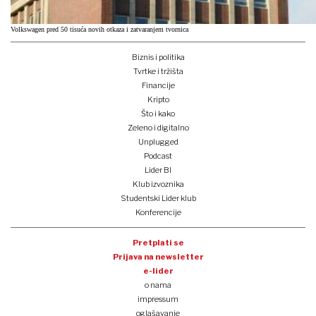
Volkswagen pred 50 tisuća novih otkaza i zatvaranjem tvornica
Biznis i politika
Tvrtke i tržišta
Financije
Kripto
Što i kako
Zeleno i digitalno
Unplugged
Podcast
Lider BI
Klub izvoznika
Studentski Lider klub
Konferencije
Pretplati se
Prijava na newsletter
e-lider
o nama
impressum
oglašavanje