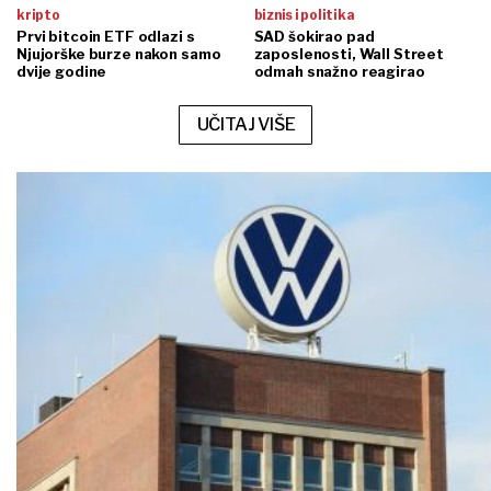
kripto
biznis i politika
Prvi bitcoin ETF odlazi s
SAD šokirao pad
Njujorške burze nakon samo
zaposlenosti, Wall Street
dvije godine
odmah snažno reagirao
UČITAJ VIŠE