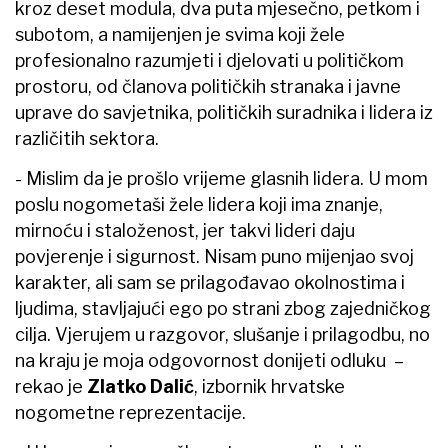
kroz deset modula, dva puta mjesečno, petkom i
subotom, a namijenjen je svima koji žele
profesionalno razumjeti i djelovati u političkom
prostoru, od članova političkih stranaka i javne
uprave do savjetnika, političkih suradnika i lidera iz
različitih sektora.
- Mislim da je prošlo vrijeme glasnih lidera. U mom
poslu nogometaši žele lidera koji ima znanje,
mirnoću i staloženost, jer takvi lideri daju
povjerenje i sigurnost. Nisam puno mijenjao svoj
karakter, ali sam se prilagođavao okolnostima i
ljudima, stavljajući ego po strani zbog zajedničkog
cilja. Vjerujem u razgovor, slušanje i prilagodbu, no
na kraju je moja odgovornost donijeti odluku –
rekao je
Zlatko Dalić
, izbornik hrvatske
nogometne reprezentacije.