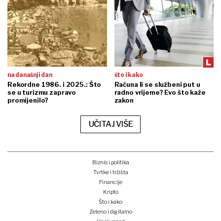
na današnji dan
što i kako
Rekordne 1986. i 2025.: Što
Računa li se službeni put u
se u turizmu zapravo
radno vrijeme? Evo što kaže
promijenilo?
zakon
UČITAJ VIŠE
Biznis i politika
Tvrtke i tržišta
Financije
Kripto
Što i kako
Zeleno i digitalno