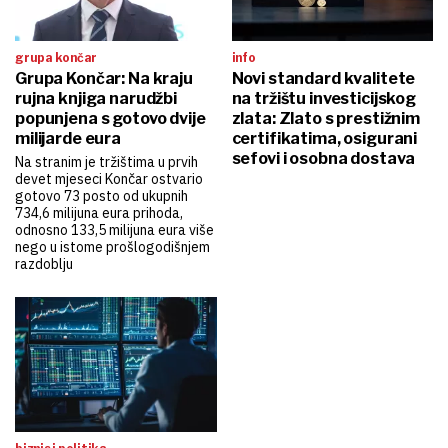
grupa končar
info
Grupa Končar: Na kraju
Novi standard kvalitete
rujna knjiga narudžbi
na tržištu investicijskog
popunjena s gotovo dvije
zlata: Zlato s prestižnim
milijarde eura
certifikatima, osigurani
sefovi i osobna dostava
Na stranim je tržištima u prvih
devet mjeseci Končar ostvario
gotovo 73 posto od ukupnih
734,6 milijuna eura prihoda,
odnosno 133,5 milijuna eura više
nego u istome prošlogodišnjem
razdoblju