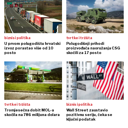
biznis i politika
tvrtke i tržišta
U prvom polugodištu hrvatski
Polugodišnji prihodi
izvoz porastao više od 10
proizvođača naoružanja CSG
posto
skočili za 17 posto
tvrtke i tržišta
biznis i politika
Tromjesečna dobit MOL-a
Wall Street zaustavio
skočila na 786 milijuna dolara
pozitivnu seriju, čeka se
ključni podatak