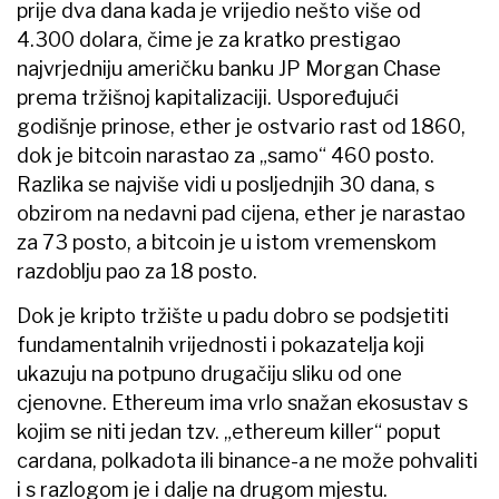
prije dva dana kada je vrijedio nešto više od
4.300 dolara, čime je za kratko prestigao
najvrjedniju američku banku JP Morgan Chase
prema tržišnoj kapitalizaciji. Uspoređujući
godišnje prinose, ether je ostvario rast od 1860,
dok je bitcoin narastao za „samo“ 460 posto.
Razlika se najviše vidi u posljednjih 30 dana, s
obzirom na nedavni pad cijena, ether je narastao
za 73 posto, a bitcoin je u istom vremenskom
razdoblju pao za 18 posto.
Dok je kripto tržište u padu dobro se podsjetiti
fundamentalnih vrijednosti i pokazatelja koji
ukazuju na potpuno drugačiju sliku od one
cjenovne. Ethereum ima vrlo snažan ekosustav s
kojim se niti jedan tzv. „ethereum killer“ poput
cardana, polkadota ili binance-a ne može pohvaliti
i s razlogom je i dalje na drugom mjestu.