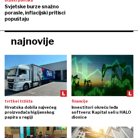
biznis i politika
Svjetske burze snažno
porasle, inflacijski pritisci
popuštaju
najnovije
tvrtke i tržišta
financije
Hrvatska dobila najvećeg
Investitori okreću leđa
proizvođača higijenskog
softveru: Kapital seli u HALO
papira u regiji
dionice