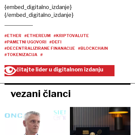
{embed_digitalno_izdanje}
{/embed_digitalno_izdanje}
#ETHER
#ETHEREUM
#KRIPTOVALUTE
#PAMETNI UGOVORI
#DEFI
#DECENTRALIZIRANE FINANACIJE
#BLOCKCHAIN
#TOKENIZACIJA
#
čitajte lider u digitalnom izdanju
vezani članci