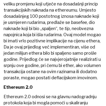
veliku promjenu koji utječe na dosadašnji princip
transakcijskih naknada na ethereumu. Umjesto
dosadašnjeg 100 postotnog iznosa naknade koji
je usmjeren rudarima, predlaže se
basefee
, dio
naknade koji bi bio „spaljen“, te
tip
, neobvezna
napojnica koja bi išla rudarima. Ovaj model mogao
bi imati vrlo pozitivne implikacije na cijenu ethera,
Da je ovaj prijedlog već implementiran, više od
jedan milijun ethera bilo bi spaljeno samo prošle
godine. Prijedlog će se najvjerojatnije realizirati u
srpnju ove godine, pri čemu bi ether, ako volumen
transakcija ostane na ovim razinama ili dodatno
poraste, mogao postati deflacijskom imovinom.
Ethereum 2.0
Ethereum 2.0 odnosi se na glavnu nadogradnju
protokola koja bi mogla pomoći u skaliranju