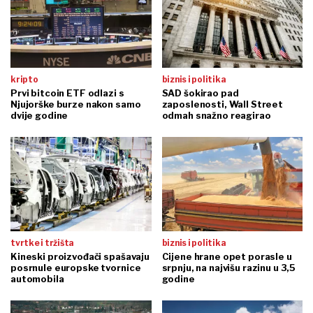
kripto
biznis i politika
Prvi bitcoin ETF odlazi s
SAD šokirao pad
Njujorške burze nakon samo
zaposlenosti, Wall Street
dvije godine
odmah snažno reagirao
tvrtke i tržišta
biznis i politika
Kineski proizvođači spašavaju
Cijene hrane opet porasle u
posrnule europske tvornice
srpnju, na najvišu razinu u 3,5
automobila
godine