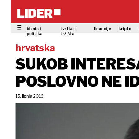
biznis i
tvrtke i
financije
kripto
politika
tržišta
hrvatska
SUKOB INTERESA
POSLOVNO NE I
15. lipnja 2016.