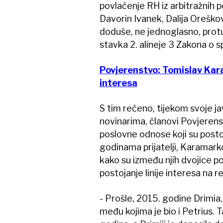
povlačenje RH iz arbitražnih
Davorin Ivanek, Dalija Oreško
doduše, ne jednoglasno, protu
stavka 2. alineje 3 Zakona o s
Povjerenstvo: Tomislav Kar
interesa
S tim rečeno, tijekom svoje 
novinarima, članovi Povjerenst
poslovne odnose koji su posto
godinama prijatelji, Karamarko 
kako su između njih dvojice pos
postojanje linije interesa na 
- Prošle, 2015. godine Drimia,
među kojima je bio i Petrius. T