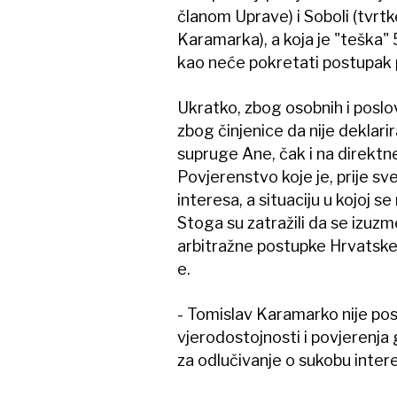
članom Uprave) i Soboli (tvrt
Karamarka), a koja je "teška" 
kao neće pokretati postupak 
Ukratko, zbog osobnih i poslo
zbog činjenice da nije deklar
supruge Ane, čak i na direktn
Povjerenstvo koje je, prije sv
interesa, a situaciju u kojoj 
Stoga su zatražili da se izuz
arbitražne postupke Hrvatske 
e.
- Tomislav Karamarko nije po
vjerodostojnosti i povjerenja
za odlučivanje o sukobu inter