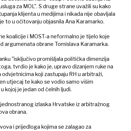
usluga za MOL". S druge strane uvažili su kako
upanja klijenta u medijima i nikada nije obavljala
je to u očitovanju objasnila Ana Karamarko.
e koalicije i MOST-a neformalno je tijelo koje
n od argumenata obrane Tomislava Karamarka.
nku "isključivo promišljala politička dimenzija
oga, tvrdio je kako je, upravo dizanjem ruke na
 odvjetnicima koji zastupaju RH u arbitraži,
šen utjecaj te kako se vodio samo višim
 kojoj je jedan od čelnih ljudi.
jednostranog izlaska Hrvatske iz arbitražnog
ova obrana.
vova i prijedloga kojima se zalagao za