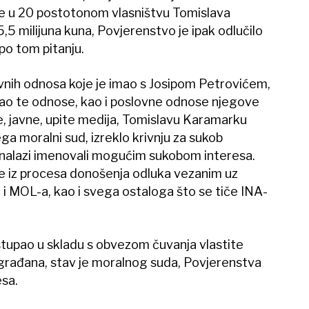
ke u 20 postotonom vlasništvu Tomislava
5,5 milijuna kuna, Povjerenstvo je ipak odlučilo
po tom pitanju.
vnih odnosa koje je imao s Josipom Petrovićem,
irao te odnose, kao i poslovne odnose njegove
e, javne, upite medija, Tomislavu Karamarku
ega moralni sud, izreklo krivnju za sukob
se nalazi imenovali mogućim sukobom interesa.
me iz procesa donošenja odluka vezanim uz
i MOL-a, kao i svega ostaloga što se tiče INA-
stupao u skladu s obvezom čuvanja vlastite
 građana, stav je moralnog suda, Povjerenstva
esa.