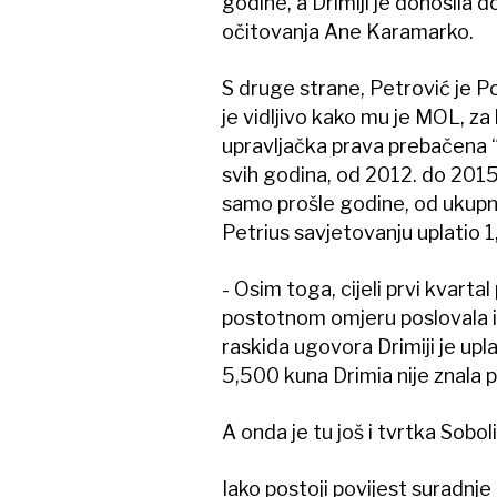
godine, a Drimiji je donosila d
očitovanja Ane Karamarko.
S druge strane, Petrović je 
je vidljivo kako mu je MOL, za 
upravljačka prava prebačena “M
svih godina, od 2012. do 2015
samo prošle godine, od ukupnih
Petrius savjetovanju uplatio 1,
- Osim toga, cijeli prvi kvart
postotnom omjeru poslovala i
raskida ugovora Drimiji je up
5,500 kuna Drimia nije znala p
A onda je tu još i tvrtka Soboli
Iako postoji povijest suradnje