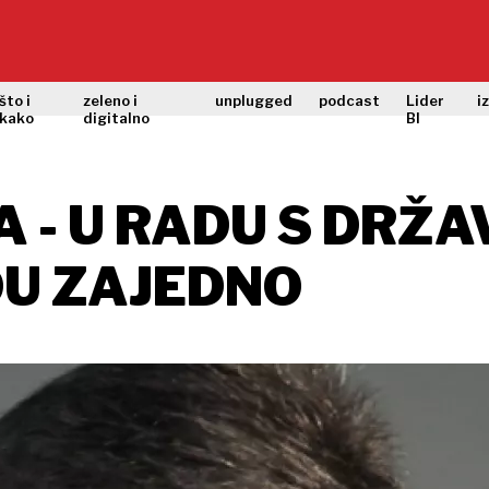
što i
zeleno i
unplugged
podcast
Lider
i
kako
digitalno
BI
 - U RADU S DRŽA
DU ZAJEDNO