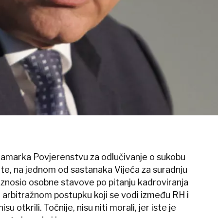
ramarka Povjerenstvu za odlučivanje o sukobu
6-te, na jednom od sastanaka Vijeća za suradnju
 iznosio osobne stavove po pitanju kadroviranja
, o arbitražnom postupku koji se vodi između RH i
 otkrili. Točnije, nisu niti morali, jer iste je