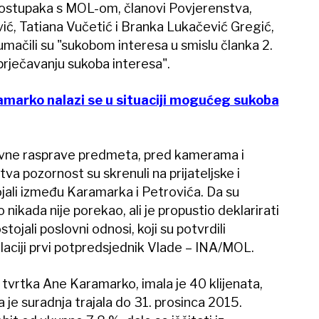
 postupaka s MOL-om, članovi Povjerenstva,
vić, Tatiana Vučetić i Branka Lukačević Gregić,
mačili su "sukobom interesa u smislu članka 2.
prječavanju sukoba interesa".
amarko nalazi se u situaciji mogućeg sukoba
javne rasprave predmeta, pred kamerama i
va pozornost su skrenuli na prijateljske i
jali između Karamarka i Petrovića. Da su
nikada nije porekao, ali je propustio deklarirati
tojali poslovni odnosi, koji su potvrdili
relaciji prvi potpredsjednik Vlade – INA/MOL.
 tvrtka Ane Karamarko, imala je 40 klijenata,
a je suradnja trajala do 31. prosinca 2015.