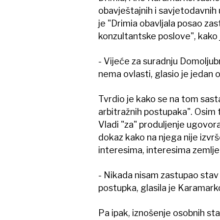
obavještajnih i savjetodavnih 
je "Drimia obavljala posao zast
konzultantske poslove", kako 
- Vijeće za suradnju Domoljubn
nema ovlasti, glasio je jeda
Tvrdio je kako se na tom sasta
arbitražnih postupaka". Osim t
Vladi "za" produljenje ugovora
dokaz kako na njega nije izvr
interesima, interesima zemlje u
- Nikada nisam zastupao stav 
postupka, glasila je Karamark
Pa ipak, iznošenje osobnih sta