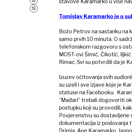
stavove Karamarko u više navr
Tomislav Karamarko je u su
Božo Petrov na sastanku na ko
samo prvih 10 minuta. O sadr
telefonskom razgovoru s ostal
MOST-ovi Šimić, Čikotić, Iljkić
Rimac. Svi su potvrdili da je 
Izuzev očitovanja svih sudion
su uzeli i sve izjave koje je 
statuse na Facebooku. Karama
“Mađari” trebali dogovoriti ok
postupku koji su provodili, kak
Povjerenstvu su dostavljene s
dokumentacija iz poslovanja tv
Drimia, Ane Karamarko. Jasno s