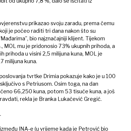
obit od ukupno 7,8 %, dalo se iščitati iz
Povjerenstvu prikazao svoju zaradu, prema čemu
koji je počeo raditi tri dana nakon što su
ađarima”, bio najznačajniji klijent. Tijekom
., MOL mu je pridonosio 73% ukupnih prihoda, a
 prihoda u visini 2,5 milijuna kuna, MOL je
7 milijuna kuna.
al poslovanja tvrtke Drimia pokazuje kako je u 100
sključivo s Petriusom. Osim toga, na dan
laćeno 66,250 kuna, potom 53 tisuće kuna, a još
ravdati, rekla je Branka Lukačević Gregić.
.
 između INA-e (u vrijeme kada je Petrović bio