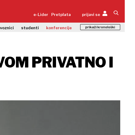
e-Lider
Pretplata
prijavi se
prikaži kronološki
zvoznici
studenti
konferencije
VOM PRIVATNO I