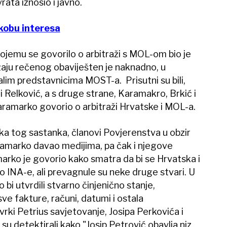
ata iznosio i javno.
kobu interesa
jemu se govorilo o arbitraži s MOL-om bio je
žaju rečenog obaviješten je naknadno, u
im predstavnicima MOST-a. Prisutni su bili,
 i Relković, a s druge strane, Karamakro, Brkić i
Karamarko govorio o arbitraži Hrvatske i MOL-a.
ika tog sastanka, članovi Povjerenstva u obzir
Karamarko davao medijima, pa čak i njegove
rko je govorio kako smatra da bi se Hrvatska i
o INA-e, ali prevagnule su neke druge stvari. U
o bi utvrdili stvarno činjenično stanje,
ve fakture, računi, datumi i ostala
rki Petrius savjetovanje, Josipa Perkovića i
u detektirali kako "Josip Petrović obavlja niz