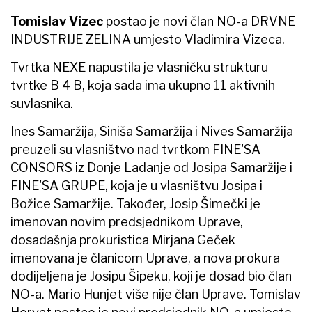
Tomislav Vizec
postao je novi član NO-a DRVNE
INDUSTRIJE ZELINA umjesto Vladimira Vizeca.
Tvrtka NEXE napustila je vlasničku strukturu
tvrtke B 4 B, koja sada ima ukupno 11 aktivnih
suvlasnika.
Ines Samaržija, Siniša Samaržija i Nives Samaržija
preuzeli su vlasništvo nad tvrtkom FINE'SA
CONSORS iz Donje Ladanje od Josipa Samaržije i
FINE'SA GRUPE, koja je u vlasništvu Josipa i
Božice Samaržije. Također, Josip Šimečki je
imenovan novim predsjednikom Uprave,
dosadašnja prokuristica Mirjana Geček
imenovana je članicom Uprave, a nova prokura
dodijeljena je Josipu Šipeku, koji je dosad bio član
NO-a. Mario Hunjet više nije član Uprave. Tomislav