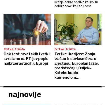
učenje dobro onoliko koliko su
dobri podaci koji se unose
tvrtke i tržišta
tvrtke i tržišta
Čak šest hrvatskih tvrtki
Tvrtke i karijere: Žonja
svrstano na FT-jev popis
izašao iz suvlasništva u
najbržerastućih u Europi
Electusu, Europlantaža u
predstečaju, Osijek-
Koteks kupio
kamenolom…
najnovije