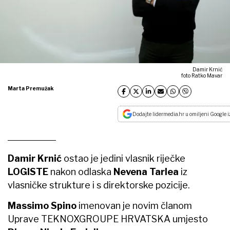
Damir Krnić
foto Ratko Mavar
Marta Premužak
Dodajte lidermedia.hr u omiljeni Google i
Damir Krnić
ostao je jedini vlasnik riječke
LOGISTE
nakon odlaska
Nevena Tarlea
iz
vlasničke strukture i s direktorske pozicije.
Massimo Spino
imenovan je novim članom
Uprave TEKNOXGROUPE HRVATSKA umjesto