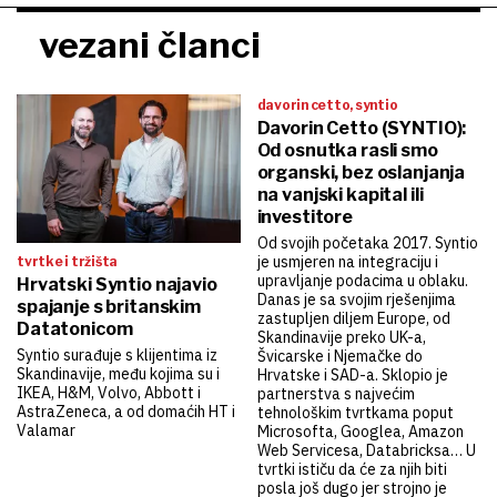
vezani članci
davorin cetto, syntio
Davorin Cetto (SYNTIO):
Od osnutka rasli smo
organski, bez oslanjanja
na vanjski kapital ili
investitore
Od svojih početaka 2017. Syntio
je usmjeren na integraciju i
tvrtke i tržišta
upravljanje podacima u oblaku.
Hrvatski Syntio najavio
Danas je sa svojim rješenjima
spajanje s britanskim
zastupljen diljem Europe, od
Datatonicom
Skandinavije preko UK-a,
Syntio surađuje s klijentima iz
Švicarske i Njemačke do
Skandinavije, među kojima su i
Hrvatske i SAD-a. Sklopio je
IKEA, H&M, Volvo, Abbott i
partnerstva s najvećim
AstraZeneca, a od domaćih HT i
tehnološkim tvrtkama poput
Valamar
Microsofta, Googlea, Amazon
Web Servicesa, Databricksa… U
tvrtki ističu da će za njih biti
posla još dugo jer strojno je