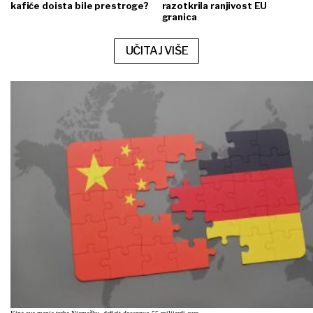
kafiće doista bile prestroge?
razotkrila ranjivost EU
granica
UČITAJ VIŠE