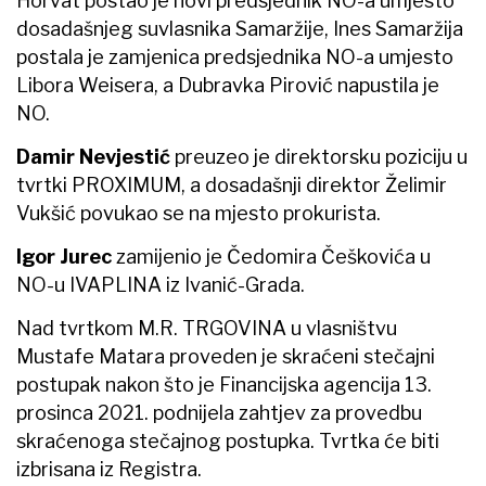
Horvat postao je novi predsjednik NO-a umjesto
dosadašnjeg suvlasnika Samaržije, Ines Samaržija
postala je zamjenica predsjednika NO-a umjesto
Libora Weisera, a Dubravka Pirović napustila je
NO.
Damir Nevjestić
preuzeo je direktorsku poziciju u
tvrtki PROXIMUM, a dosadašnji direktor Želimir
Vukšić povukao se na mjesto prokurista.
Igor Jurec
zamijenio je Čedomira Češkovića u
NO-u IVAPLINA iz Ivanić-Grada.
Nad tvrtkom M.R. TRGOVINA u vlasništvu
Mustafe Matara proveden je skraćeni stečajni
postupak nakon što je Financijska agencija 13.
prosinca 2021. podnijela zahtjev za provedbu
skraćenoga stečajnog postupka. Tvrtka će biti
izbrisana iz Registra.