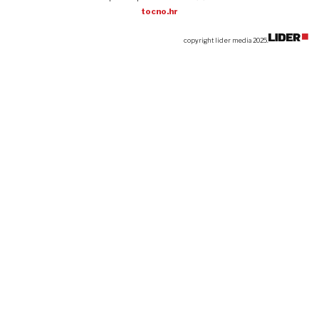
tocno.hr
copyright lider media 2025.