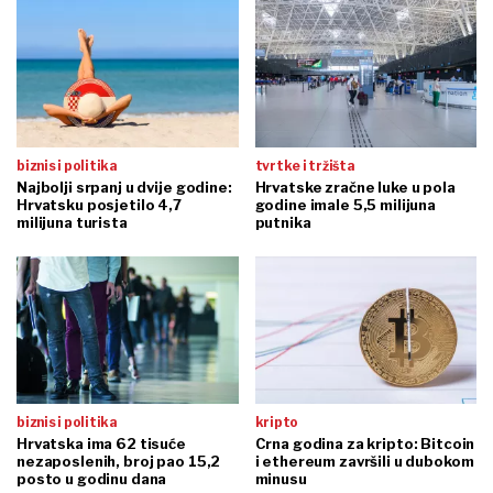
biznis i politika
tvrtke i tržišta
Najbolji srpanj u dvije godine:
Hrvatske zračne luke u pola
Hrvatsku posjetilo 4,7
godine imale 5,5 milijuna
milijuna turista
putnika
biznis i politika
kripto
Hrvatska ima 62 tisuće
Crna godina za kripto: Bitcoin
nezaposlenih, broj pao 15,2
i ethereum završili u dubokom
posto u godinu dana
minusu