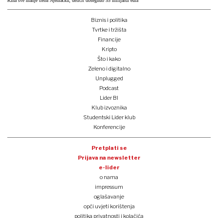
Kina sve manje treba Njemačku, deficit dosegnuo 55 milijardi eura
Biznis i politika
Tvrtke i tržišta
Financije
Kripto
Što i kako
Zeleno i digitalno
Unplugged
Podcast
Lider BI
Klub izvoznika
Studentski Lider klub
Konferencije
Pretplati se
Prijava na newsletter
e-lider
o nama
impressum
oglašavanje
opći uvjeti korištenja
politika privatnosti i kolačića