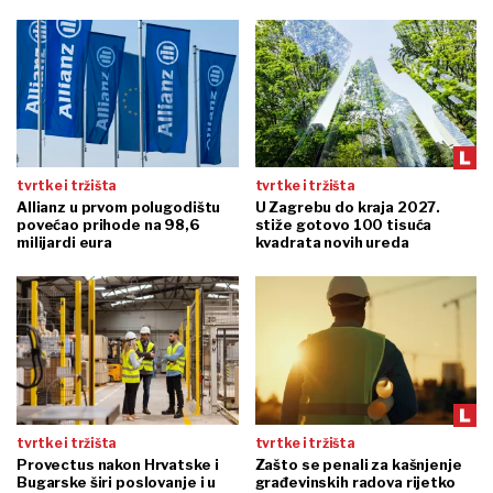
tvrtke i tržišta
tvrtke i tržišta
Allianz u prvom polugodištu
U Zagrebu do kraja 2027.
povećao prihode na 98,6
stiže gotovo 100 tisuća
milijardi eura
kvadrata novih ureda
tvrtke i tržišta
tvrtke i tržišta
Provectus nakon Hrvatske i
Zašto se penali za kašnjenje
Bugarske širi poslovanje i u
građevinskih radova rijetko