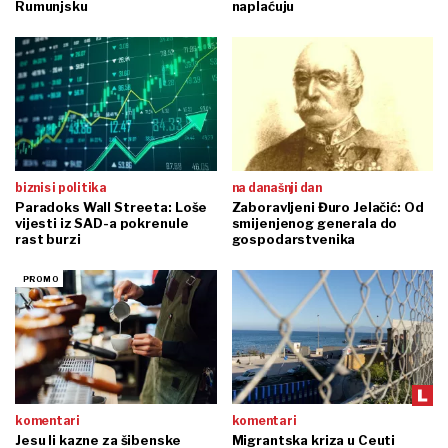
Rumunjsku
naplaćuju
biznis i politika
na današnji dan
Paradoks Wall Streeta: Loše
Zaboravljeni Đuro Jelačić: Od
vijesti iz SAD-a pokrenule
smijenjenog generala do
rast burzi
gospodarstvenika
komentari
komentari
Jesu li kazne za šibenske
Migrantska kriza u Ceuti