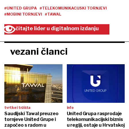
#UNITED GRUPA
#TELEKOMUNIKACIJSKI TORNJEVI
#MOBINI TORNJEVI
#TAWAL
čitajte lider u digitalnom izdanju
vezani članci
tvrtke i tržišta
info
Saudijski Tawal preuzeo
United Grupa rasprodaje
tornjeve United Grupe i
telekomunikacijski biznis
započeo s radom u
u regiji, ostaje u Hrvatskoj