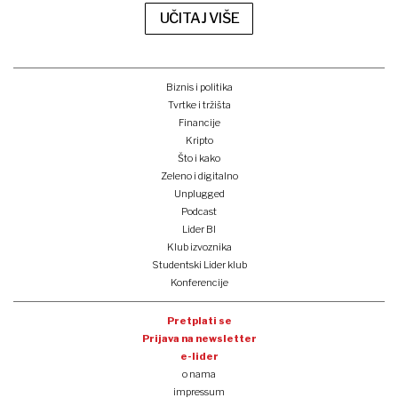
UČITAJ VIŠE
Biznis i politika
Tvrtke i tržišta
Financije
Kripto
Što i kako
Zeleno i digitalno
Unplugged
Podcast
Lider BI
Klub izvoznika
Studentski Lider klub
Konferencije
Pretplati se
Prijava na newsletter
e-lider
o nama
impressum