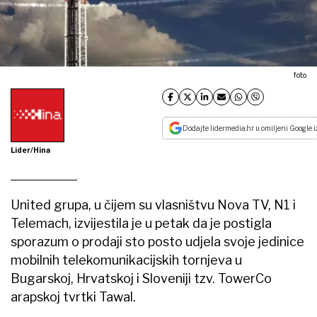
foto
Dodajte lidermedia.hr u omiljeni Google i
Lider/Hina
United grupa, u čijem su vlasništvu Nova TV, N1 i
Telemach, izvijestila je u petak da je postigla
sporazum o prodaji sto posto udjela svoje jedinice
mobilnih telekomunikacijskih tornjeva u
Bugarskoj, Hrvatskoj i Sloveniji tzv. TowerCo
arapskoj tvrtki Tawal.