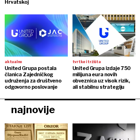
Hrvatskoj
aktualno
tvrtke i tržišta
United Grupa postala
United Grupa izdaje 750
članica Zajedničkog
milijuna eura novih
udruženja za društveno
obveznica uz visok rizik,
odgovorno poslovanje
ali stabilnu strategiju
najnovije