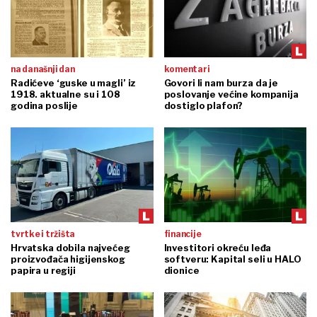
na današnji dan
komentari
Radićeve ‘guske u magli’ iz
Govori li nam burza da je
1918. aktualne su i 108
poslovanje većine kompanija
godina poslije
dostiglo plafon?
tvrtke i tržišta
financije
Hrvatska dobila najvećeg
Investitori okreću leđa
proizvođača higijenskog
softveru: Kapital seli u HALO
papira u regiji
dionice