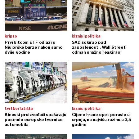
kripto
biznis i politika
Prvi bitcoin ETF odlazi s
SAD šokirao pad
Njujorške burze nakon samo
zaposlenosti, Wall Street
dvije godine
odmah snažno reagirao
tvrtke i tržišta
biznis i politika
Kineski proizvođači spašavaju
Cijene hrane opet porasle u
posrnule europske tvornice
srpnju, na najvišu razinu u 3,5
automobila
godine