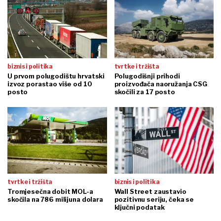
biznis i politika
tvrtke i tržišta
U prvom polugodištu hrvatski
Polugodišnji prihodi
izvoz porastao više od 10
proizvođača naoružanja CSG
posto
skočili za 17 posto
tvrtke i tržišta
biznis i politika
Tromjesečna dobit MOL-a
Wall Street zaustavio
skočila na 786 milijuna dolara
pozitivnu seriju, čeka se
ključni podatak