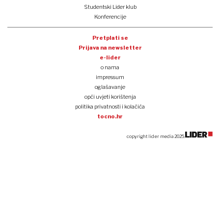
Studentski Lider klub
Konferencije
Pretplati se
Prijava na newsletter
e-lider
o nama
impressum
oglašavanje
opći uvjeti korištenja
politika privatnosti i kolačića
tocno.hr
copyright lider media 2025.