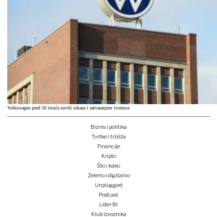
Volkswagen pred 50 tisuća novih otkaza i zatvaranjem tvornica
Biznis i politika
Tvrtke i tržišta
Financije
Kripto
Što i kako
Zeleno i digitalno
Unplugged
Podcast
Lider BI
Klub izvoznika