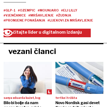
#GLP-1
#OZEMPIC
#MOUNJARO
#ELI LILLY
#VJENČANICE
#MRŠAVLJENJE
#ŽUDNJA
#PROMJENE PONAŠANJA
#LIJEKOVI ZA MRŠAVLJENJE
čitajte lider u digitalnom izdanju
vezani članci
sanya eduarda kužet, bcg
tvrtke i tržišta
Bilo bi bolje da nam
Novo Nordisk gasi devet