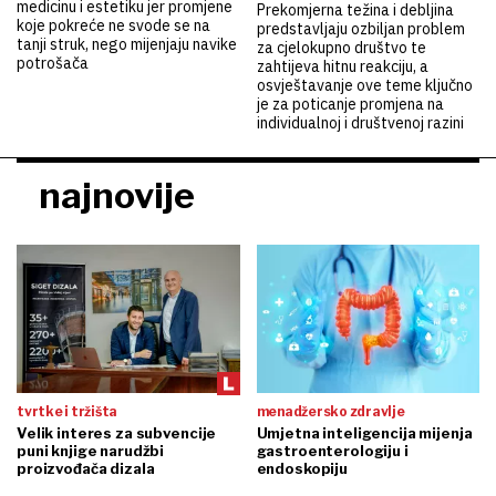
medicinu i estetiku jer promjene
Prekomjerna težina i debljina
koje pokreće ne svode se na
predstavljaju ozbiljan problem
tanji struk, nego mijenjaju navike
za cjelokupno društvo te
potrošača
zahtijeva hitnu reakciju, a
osvještavanje ove teme ključno
je za poticanje promjena na
individualnoj i društvenoj razini
najnovije
tvrtke i tržišta
menadžersko zdravlje
Velik interes za subvencije
Umjetna inteligencija mijenja
puni knjige narudžbi
gastroenterologiju i
proizvođača dizala
endoskopiju