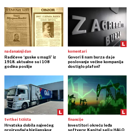
na današnji dan
komentari
Radićeve ‘guske u magli’ iz
Govori li nam burza da je
1918. aktualne su i 108
poslovanje većine kompanija
godina poslije
dostiglo plafon?
tvrtke i tržišta
financije
Hrvatska dobila najvećeg
Investitori okreću leđa
proizvođača higijenskog
softveru: Kapital seli u HALO