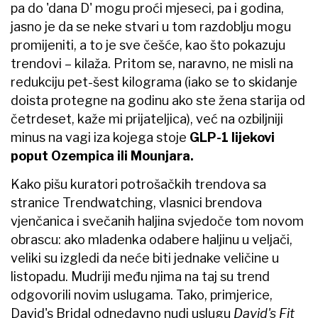
pa do 'dana D' mogu proći mjeseci, pa i godina,
jasno je da se neke stvari u tom razdoblju mogu
promijeniti, a to je sve češće, kao što pokazuju
trendovi – kilaža. Pritom se, naravno, ne misli na
redukciju pet-šest kilograma (iako se to skidanje
doista protegne na godinu ako ste žena starija od
četrdeset, kaže mi prijateljica), već na ozbiljniji
minus na vagi iza kojega stoje
GLP-1 lijekovi
poput Ozempica ili Mounjara.
Kako pišu kuratori potrošačkih trendova sa
stranice Trendwatching, vlasnici brendova
vjenčanica i svečanih haljina svjedoče tom novom
obrascu: ako mladenka odabere haljinu u veljači,
veliki su izgledi da neće biti jednake veličine u
listopadu. Mudriji među njima na taj su trend
odgovorili novim uslugama. Tako, primjerice,
David's Bridal odnedavno nudi uslugu
David's Fit