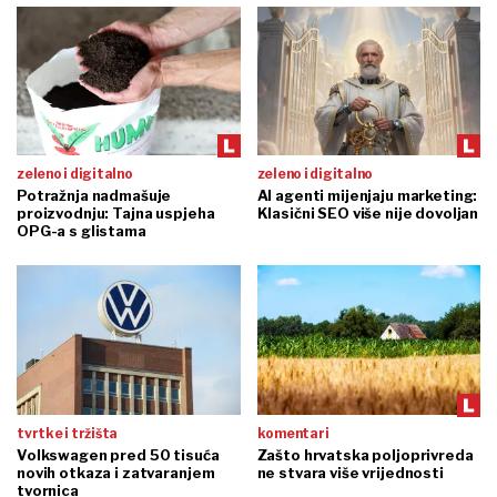
zeleno i digitalno
zeleno i digitalno
Potražnja nadmašuje
AI agenti mijenjaju marketing:
proizvodnju: Tajna uspjeha
Klasični SEO više nije dovoljan
OPG-a s glistama
tvrtke i tržišta
komentari
Volkswagen pred 50 tisuća
Zašto hrvatska poljoprivreda
novih otkaza i zatvaranjem
ne stvara više vrijednosti
tvornica