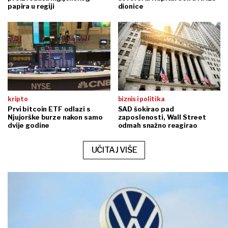
papira u regiji
dionice
kripto
biznis i politika
Prvi bitcoin ETF odlazi s
SAD šokirao pad
Njujorške burze nakon samo
zaposlenosti, Wall Street
dvije godine
odmah snažno reagirao
UČITAJ VIŠE