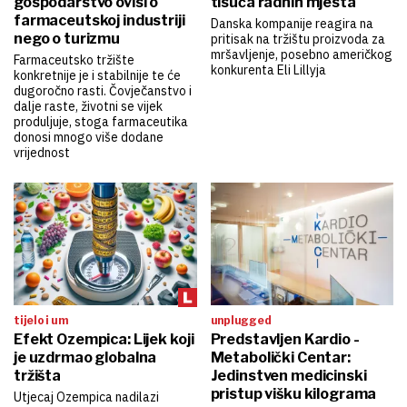
gospodarstvo ovisi o
tisuća radnih mjesta
farmaceutskoj industriji
Danska kompanije reagira na
nego o turizmu
pritisak na tržištu proizvoda za
mršavljenje, posebno američkog
Farmaceutsko tržište
konkurenta Eli Lillyja
konkretnije je i stabilnije te će
dugoročno rasti. Čovječanstvo i
dalje raste, životni se vijek
produljuje, stoga farmaceutika
donosi mnogo više dodane
vrijednost
tijelo i um
unplugged
Efekt Ozempica: Lijek koji
Predstavljen Kardio -
je uzdrmao globalna
Metabolički Centar:
tržišta
Jedinstven medicinski
pristup višku kilograma
Utjecaj Ozempica nadilazi