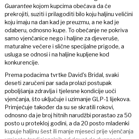
Guarantee
kojom kupcima obećava da će
prekrojiti, suziti i prilagoditi bilo koju haljinu veličini
koju imaju na dan kad je preuzmu, a ne kad je
odaberu, odnosno kupe. To obećanje ne pokriva
samo vjenčanice nego i haljine za djeveruše,
maturalne večere i slične specijalne prigode, a
usluga se odnosi i na haljine kupljene kod
konkurencije.
Prema podacima tvrtke David's Bridal, svaki
deseti zaručeni par sada prolazi postupak
poboljšanja zdravlja i tjelesne kondicije uoči
vjenčanja, što uključuje i uzimanje GLP-1 lijekova.
Primjećuje također da su se skratili rokovi,
odnosno da je broj hitnih narudžbi porastao za 50
posto u protekloj godini, a da 20 posto mladenki
kupuje haljinu šest ili manje mjeseci prije vjenčanja