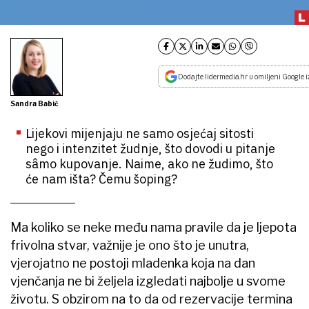
Dodajte lidermedia.hr u omiljeni Google i
Sandra Babić
Lijekovi mijenjaju ne samo osjećaj sitosti
nego i intenzitet žudnje, što dovodi u pitanje
sâmo kupovanje. Naime, ako ne žudimo, što
će nam išta? Čemu šoping?
Ma koliko se neke među nama pravile da je ljepota
frivolna stvar, važnije je ono što je unutra,
vjerojatno ne postoji mladenka koja na dan
vjenčanja ne bi željela izgledati najbolje u svome
životu. S obzirom na to da od rezervacije termina