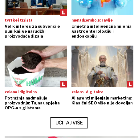
tvrtke i tržišta
menadžersko zdravlje
Velik interes za subvencije
Umjetna inteligencija mijenja
puni knjige narudžbi
gastroenterologiju i
proizvođača dizala
endoskopiju
zeleno i digitalno
zeleno i digitalno
Potražnja nadmašuje
AI agenti mijenjaju marketing:
proizvodnju: Tajna uspjeha
Klasični SEO više nije dovoljan
OPG-a s glistama
UČITAJ VIŠE