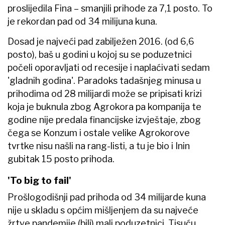
proslijedila Fina – smanjili prihode za 7,1 posto. To
je rekordan pad od 34 milijuna kuna.
Dosad je najveći pad zabilježen 2016. (od 6,6
posto), baš u godini u kojoj su se poduzetnici
počeli oporavljati od recesije i naplaćivati sedam
'gladnih godina'. Paradoks tadašnjeg minusa u
prihodima od 28 milijardi može se pripisati krizi
koja je buknula zbog Agrokora pa kompanija te
godine nije predala financijske izvještaje, zbog
čega se Konzum i ostale velike Agrokorove
tvrtke nisu našli na rang-listi, a tu je bio i Inin
gubitak 15 posto prihoda.
'To big to fail'
Prošlogodišnji pad prihoda od 34 milijarde kuna
nije u skladu s općim mišljenjem da su najveće
žrtve pandemije (bili) mali poduzetnici. Tisuću