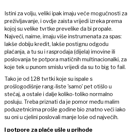
Istini za volju, veliki ipak imaju veće mogućnosti za
preživljavanje, i ovdje zaista vrijedi izreka prema
kojoj su velike tvrtke prevelike da bi propale.
Najveći, naime, imaju više instrumenata za spas:
lakše dobiju kredit, lakše postignu odgodu
plaćanja, a tu su i rasprodaja (dijela) imovine ili
poslovanja te potpora matičnih multinacionalki, za
koje tek u punom smislu vrijedi da su to big to fail.
Tako je od 128 tvrtki koje su ispale s
prošlogodišnje rang-liste 'samo' pet otišlo u
stečaj, a ostale i dalje koliko-toliko normalno
posluju. Treba priznati da je pomor među malim
poduzetnicima prošle godine bio znatno veći iako
su oni u cjelini poslovali manje loše od najvećih.
I potpore za plaće ušle u prihode