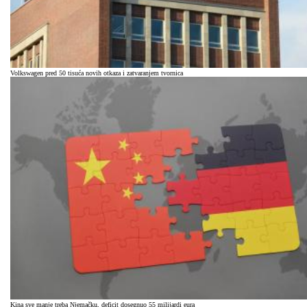
Volkswagen pred 50 tisuća novih otkaza i zatvaranjem tvornica
Kina sve manje treba Njemačku, deficit dosegnuo 55 milijardi eura