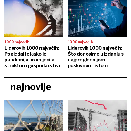
1000 najvećih
1000 najvećih
Liderovih 1000 najvećih:
Liderovih 1000 najvećih:
Pogledajte kako je
Što donosimo u izdanju s
pandemija promijenila
najpreglednijom
strukturu gospodarstva
poslovnom listom
najnovije