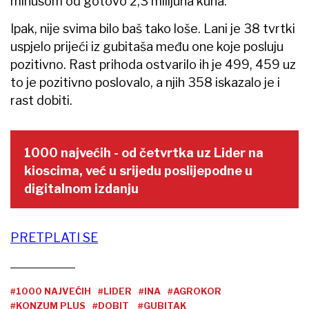
minusom od gotovo 2,3 milijuna kuna.
Ipak, nije svima bilo baš tako loše. Lani je 38 tvrtki
uspjelo prijeći iz gubitaša među one koje posluju
pozitivno. Rast prihoda ostvarilo ih je 499, 459 uz
to je pozitivno poslovalo, a njih 358 iskazalo je i
rast dobiti.
1000 najvećih - od četvrtka uz Lider na
kioscima, već u srijedu poslijepodne u
digitalnom izdanju
PRETPLATI SE
#1000 NAJVEĆIH
#LIDER
#INA
#AGROKOR
#KONZUM PLUS
#DOBIT
#GUBITAK