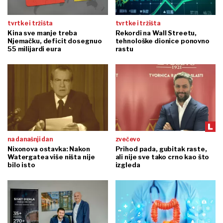
tvrtke i tržišta
tvrtke i tržišta
Kina sve manje treba
Rekordi na Wall Streetu,
Njemačku, deficit dosegnuo
tehnološke dionice ponovno
55 milijardi eura
rastu
na današnji dan
zvečevo
Nixonova ostavka: Nakon
Prihod pada, gubitak raste,
Watergatea više ništa nije
ali nije sve tako crno kao što
bilo isto
izgleda