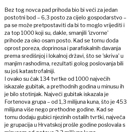
Bez tog novca pad prihoda bio bi veći za jedan
postotni bod – 6,3 posto za cijelo gospodarstvo –
pa se može pretpostaviti da bi to moglo vrijediti i
za top 1000 koji su, dakle, smanjili 'izvorne'
prihode za oko osam posto. Kad se tomu doda
oprost poreza, doprinosa i parafiskalnih davanja
prema središnjoj i lokalnoj državi, što se 'skriva' u
manjim rashodima, rezultati golog poslovanja bili
su još katastrofalniji.
I ovako su čak 134 tvrtke od 1000 najvećih
iskazale gubitak, a prethodnih godina u minusu ih
je bilo stotinjak. Najveći gubitak iskazala je
Fortenova grupa – od 1,3 milijuna kuna, što je 453
milijuna više nego prethodne godine. Kad se
tomu dodaju gubici njezinih ostalih tvrtki, najveća
je grupacija u Hrvatskoj prošle godine poslovala s