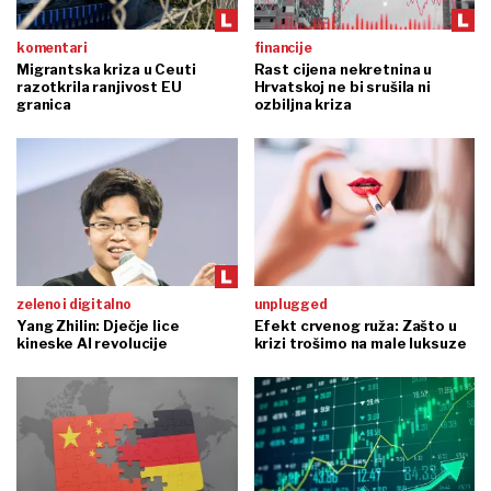
komentari
financije
Migrantska kriza u Ceuti
Rast cijena nekretnina u
razotkrila ranjivost EU
Hrvatskoj ne bi srušila ni
granica
ozbiljna kriza
zeleno i digitalno
unplugged
Yang Zhilin: Dječje lice
Efekt crvenog ruža: Zašto u
kineske AI revolucije
krizi trošimo na male luksuze