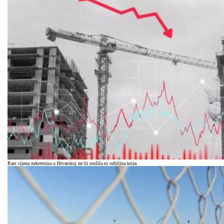
Rast cijena nekretnina u Hrvatskoj ne bi srušila ni ozbiljna kriza