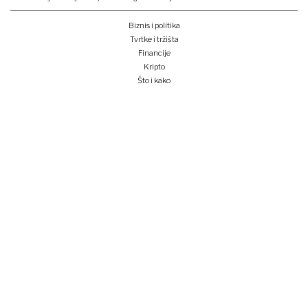
Biznis i politika
Tvrtke i tržišta
Financije
Kripto
Što i kako
Zeleno i digitalno
Unplugged
Podcast
Lider BI
Klub izvoznika
Studentski Lider klub
Konferencije
Pretplati se
Prijava na newsletter
e-lider
o nama
impressum
oglašavanje
opći uvjeti korištenja
politika privatnosti i kolačića