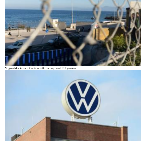
Migrantska kriza u Ceuti razotkrila ranjivost EU granica