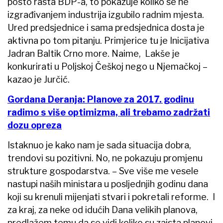
posto rasta BDP-a, to pokazuje koliko se ne
izgrađivanjem industrija izgubilo radnim mjesta.
Ured predsjednice i sama predsjednica dosta je
aktivna po tom pitanju. Primjerice tu je Inicijativa
Jadran Baltik Crno more. Naime, Lakše je
konkurirati u Poljskoj Češkoj nego u Njemačkoj –
kazao je Jurčić.
Gordana Deranja: Planove za 2017. godinu
radimo s više optimizma, ali trebamo zadržati
dozu opreza
Istaknuo je kako nam je sada situacija dobra,
trendovi su pozitivni. No, ne pokazuju promjenu
strukture gospodarstva. – Sve više me vesele
nastupi naših ministara u posljednjih godinu dana
koji su krenuli mijenjati stvari i pokretali reforme. I
za kraj, za neke od idućih Dana velikih planova,
predlažem temu da se vidi koliko su zaista planovi