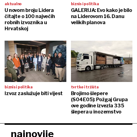
aktualno
biznis i politika
U novom broju Lidera
GALERIJA: Evo kako je bilo
čitajte o 100 najvećih
na Liderovom 16. Danu
robnih izvoznika u
velikih planova
Hrvatskoj
biznis i politika
tvrtke i tržišta
Izvoz zaslužuje biti vijest
Brojimo šlepere
(S04E05): Požgaj Grupa
ove godine izvezla 335
šlepera u inozemstvo
najnovije