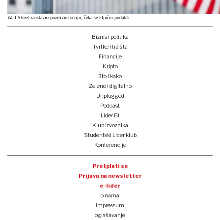
Wall Street zaustavio pozitivnu seriju, čeka se ključni podatak
Biznis i politika
Tvrtke i tržišta
Financije
Kripto
Što i kako
Zeleno i digitalno
Unplugged
Podcast
Lider BI
Klub izvoznika
Studentski Lider klub
Konferencije
Pretplati se
Prijava na newsletter
e-lider
o nama
impressum
oglašavanje