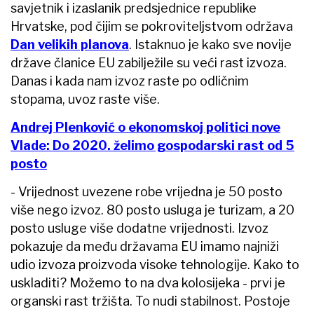
savjetnik i izaslanik predsjednice republike
Hrvatske, pod čijim se pokroviteljstvom održava
Dan velikih planova
. Istaknuo je kako sve novije
države članice EU zabilježile su veći rast izvoza.
Danas i kada nam izvoz raste po odličnim
stopama, uvoz raste više.
Andrej Plenković o ekonomskoj politici nove
Vlade: Do 2020. želimo gospodarski rast od 5
posto
- Vrijednost uvezene robe vrijedna je 50 posto
više nego izvoz. 80 posto usluga je turizam, a 20
posto usluge više dodatne vrijednosti. Izvoz
pokazuje da među državama EU imamo najniži
udio izvoza proizvoda visoke tehnologije. Kako to
uskladiti? Možemo to na dva kolosijeka - prvi je
organski rast tržišta. To nudi stabilnost. Postoje