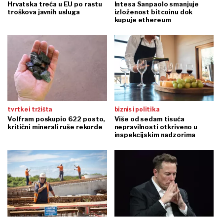
Hrvatska treća u EU po rastu
Intesa Sanpaolo smanjuje
troškova javnih usluga
izloženost bitcoinu dok
kupuje ethereum
tvrtke i tržišta
biznis i politika
Volfram poskupio 622 posto,
Više od sedam tisuća
kritični minerali ruše rekorde
nepravilnosti otkriveno u
inspekcijskim nadzorima