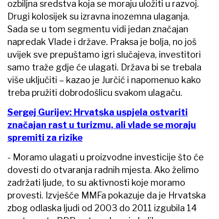
ozbiljna sredstva koja se moraju uložiti u razvoj.
Drugi kolosijek su izravna inozemna ulaganja.
Sada se u tom segmentu vidi jedan značajan
napredak Vlade i države. Praksa je bolja, no još
uvijek sve prepuštamo igri slučajeva, investitori
samo traže gdje će ulagati. Država bi se trebala
više uključiti – kazao je Jurčić i napomenuo kako
treba pružiti dobrodošlicu svakom ulagaču.
Sergej Gurijev: Hrvatska uspjela ostvariti
značajan rast u turizmu, ali vlade se moraju
spremiti za rizike
- Moramo ulagati u proizvodne investicije što će
dovesti do otvaranja radnih mjesta. Ako želimo
zadržati ljude, to su aktivnosti koje moramo
provesti. Izvješće MMFa pokazuje da je Hrvatska
zbog odlaska ljudi od 2003 do 2011 izgubila 14