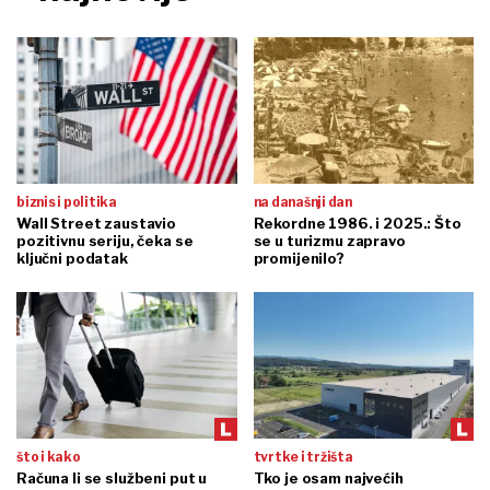
biznis i politika
na današnji dan
Wall Street zaustavio
Rekordne 1986. i 2025.: Što
pozitivnu seriju, čeka se
se u turizmu zapravo
ključni podatak
promijenilo?
što i kako
tvrtke i tržišta
Računa li se službeni put u
Tko je osam najvećih