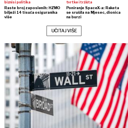
biznis i politika
tvrtke i tržišta
Raste broj zaposlenih: HZMO
Poniranje SpaceX-a: Raketa
bilježi 14 tisuća osiguranika
se srušila na Mjesec, dionica
više
na burzi
UČITAJ VIŠE