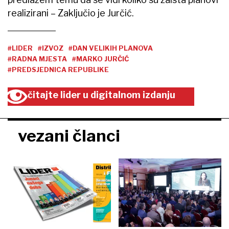
realizirani – Zaključio je Jurčić.
#LIDER
#IZVOZ
#DAN VELIKIH PLANOVA
#RADNA MJESTA
#MARKO JURČIĆ
#PREDSJEDNICA REPUBLIKE
čitajte lider u digitalnom izdanju
vezani članci