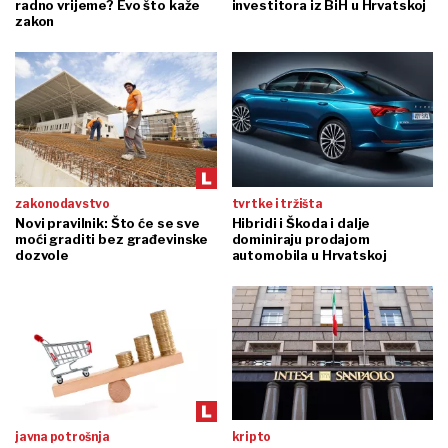
radno vrijeme? Evo što kaže
investitora iz BiH u Hrvatskoj
zakon
zakonodavstvo
tvrtke i tržišta
Novi pravilnik: Što će se sve
Hibridi i Škoda i dalje
moći graditi bez građevinske
dominiraju prodajom
dozvole
automobila u Hrvatskoj
javna potrošnja
kripto