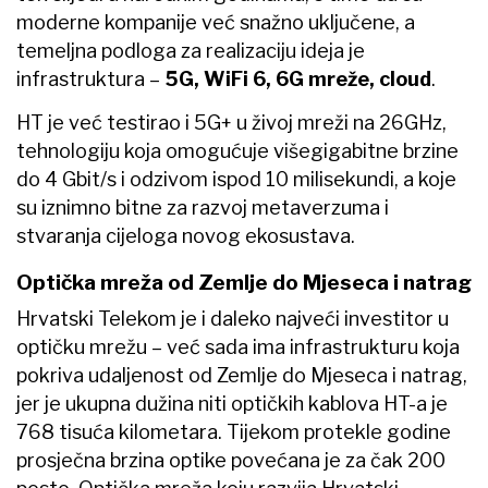
moderne kompanije već snažno uključene, a
temeljna podloga za realizaciju ideja je
infrastruktura –
5G, WiFi 6, 6G mreže, cloud
.
HT je već testirao i 5G+ u živoj mreži na 26GHz,
tehnologiju koja omogućuje višegigabitne brzine
do 4 Gbit/s i odzivom ispod 10 milisekundi, a koje
su iznimno bitne za razvoj metaverzuma i
stvaranja cijeloga novog ekosustava.
Optička mreža od Zemlje do Mjeseca i natrag
Hrvatski Telekom je i daleko najveći investitor u
optičku mrežu – već sada ima infrastrukturu koja
pokriva udaljenost od Zemlje do Mjeseca i natrag,
jer je ukupna dužina niti optičkih kablova HT-a je
768 tisuća kilometara. Tijekom protekle godine
prosječna brzina optike povećana je za čak 200