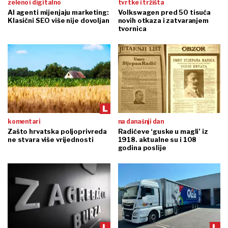
zeleno i digitalno
tvrtke i tržišta
AI agenti mijenjaju marketing:
Volkswagen pred 50 tisuća
Klasični SEO više nije dovoljan
novih otkaza i zatvaranjem
tvornica
komentari
na današnji dan
Zašto hrvatska poljoprivreda
Radićeve ‘guske u magli’ iz
ne stvara više vrijednosti
1918. aktualne su i 108
godina poslije