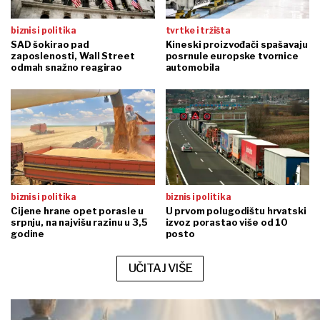
biznis i politika
tvrtke i tržišta
SAD šokirao pad
Kineski proizvođači spašavaju
zaposlenosti, Wall Street
posrnule europske tvornice
odmah snažno reagirao
automobila
biznis i politika
biznis i politika
Cijene hrane opet porasle u
U prvom polugodištu hrvatski
srpnju, na najvišu razinu u 3,5
izvoz porastao više od 10
godine
posto
UČITAJ VIŠE