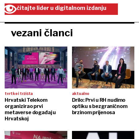
čitajte lider u digitalnom izdanju
vezani članci
tvrtke i tržišta
aktualno
Hrvatski Telekom
Drilo: Prvi u RH nudimo
organizirao prvi
optiku s bezgraničnom
metaverse događaj u
brzinom prijenosa
Hrvatskoj