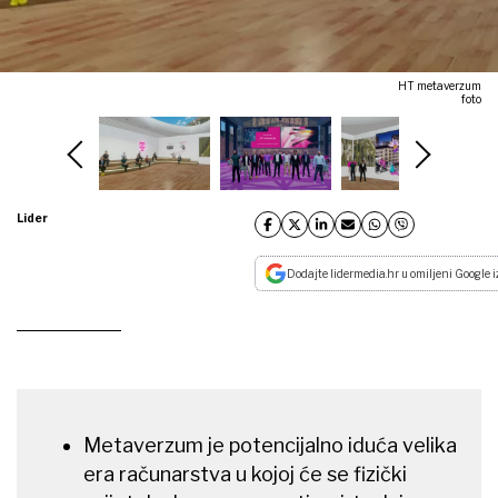
HT metaverzum
foto
Lider
Dodajte lidermedia.hr u omiljeni Google i
Metaverzum je potencijalno iduća velika
era računarstva u kojoj će se fizički