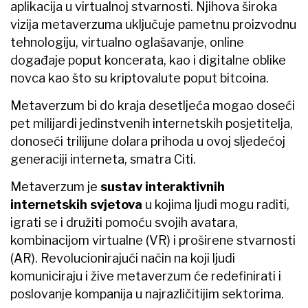
aplikacija u virtualnoj stvarnosti. Njihova široka
vizija metaverzuma uključuje pametnu proizvodnu
tehnologiju, virtualno oglašavanje, online
događaje poput koncerata, kao i digitalne oblike
novca kao što su kriptovalute poput bitcoina.
Metaverzum bi do kraja desetljeća mogao doseći
pet milijardi jedinstvenih internetskih posjetitelja,
donoseći trilijune dolara prihoda u ovoj sljedećoj
generaciji interneta, smatra Citi.
Metaverzum je
sustav interaktivnih
internetskih svjetova
u kojima ljudi mogu raditi,
igrati se i družiti pomoću svojih avatara,
kombinacijom virtualne (VR) i proširene stvarnosti
(AR). Revolucionirajući način na koji ljudi
komuniciraju i žive metaverzum će redefinirati i
poslovanje kompanija u najrazličitijim sektorima.