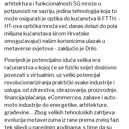
arhitektura i funkcionalnosti 5G mreže u
potpunosti ne sazriju, jedina tehnologija koja to
može osigurati je optika do kućanstva ili FTTH. -
HT-ova optička mreža već danas dolazi do pola
milijuna kućanstava širom Hrvatske
omogućavajući našim korisnicima ulazak u
metaverse svjetove - zaključio je Drilo.
Posrijedi je potencijalno iduća velika era
računarstva u kojoj će se fizički svijet doslovno
povezati s virtualnim, uz veliki potencijal
revolucionariziranja praktički svake industrije i
usluga, od zdravstva, obrazovanja, proizvodnje,
financija/plaćanja, eCommercea, zabave i auto-
moto industrije do energetike, arhitekture,
građevine… Zbog velikih tehnoloških zahtjeva
evolucija metaverzuma iz rane prema zreloj fazi
tek slijedi u narednim godinama, s time da su