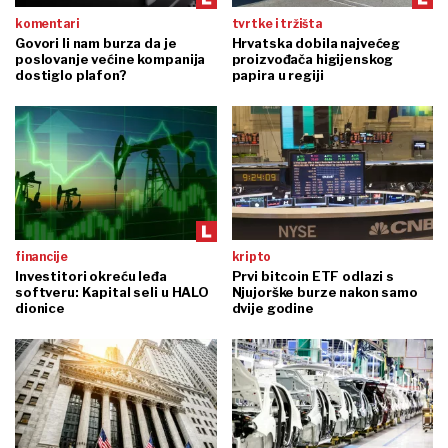
komentari
tvrtke i tržišta
Govori li nam burza da je
Hrvatska dobila najvećeg
poslovanje većine kompanija
proizvođača higijenskog
dostiglo plafon?
papira u regiji
financije
kripto
Investitori okreću leđa
Prvi bitcoin ETF odlazi s
softveru: Kapital seli u HALO
Njujorške burze nakon samo
dionice
dvije godine