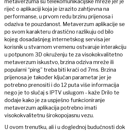
metaverzuma su telekomunikacijske mreže jer je
riječ o aplikaciji koja je izrazito zahtjevna na
performanse, u prvom redu brzinu prijenosa i
odaziva te pouzdanost. Metaverzum aplikacije se
po svom karakteru drastično razlikuju od bilo
kojeg dosadašnjeg internetskog servisa jer
korisnik u stvarnom vremenu ostvaruje interakciju
u potpunom 3D okruženju te za visokokvalitetno
metaverzum iskustvo, brzina odziva mreže ili
popularni “ping” treba biti kraći od 7ms. Brzina
prijenosa je također ključan parametar jer je
potrebno prenositi i do 12 puta više informacija
nego je to slučaj s IPTV uslugom - kaže Drilo te
dodaje kako je za uspješno funkcioniranje
metaverzum aplikacija potrebno imati
visokokvalitetnu širokopojasnu vezu.
U ovom trenutku, ali i u doglednoj budućnosti dok