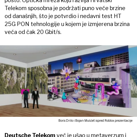
posto. Optička mreža koju razvija Hrvatski
Telekom sposobna je podržati puno veće brzine
od današnjih, što je potvrdio i nedavni test HT
25G PON tehnologije u kojem je izmjerena brzina
veća od čak 20 Gbit/s.
Boris Drilo i Bojan Mušćet ispred Roblox prezentacije
Deutsche Telekom
već je ušao u metaverzum i