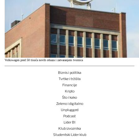
Volkswagen pred 50 tisuća novih otkaza i zatvaranjem tvornica
Biznis i politika
Tvrtke i tržišta
Financije
Kripto
Što i kako
Zeleno i digitalno
Unplugged
Podcast
Lider BI
Klub izvoznika
Studentski Lider klub