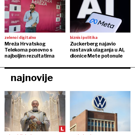
zeleno i digitalno
biznis i politika
Mreža Hrvatskog
Zuckerberg najavio
Telekoma ponovno s
nastavak ulaganja u AI,
najboljim rezultatima
dionice Mete potonule
najnovije