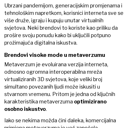
Ubrzani pandemijom, generacijskim promjenama i
tehnološkim napretkom, korisnici interneta sve se
više druže, igraju i kupuju unutar virtualnih
svjetova. Neki brendovi to koriste kao priliku da
prošire svoju ponudu kako bi uključili potpuno
prožimajuća digitalna iskustva.
Brendovi visoke mode u metaverzumu
Metaverzum je evoluirana verzija interneta,
odnosno ogromna interoperabilna mreža
virtualiziranih 3D svjetova, koje veliki broj
simultano povezanih ljudi može iskusiti u
stvarnom vremenu. Pritom je jedna od ključnih
karakteristika metaverzuma
optimizirano
osobno iskustvo
.
Iako se nekima možda čini daleka, komercijalna
primjena metaverzuma je već započela.