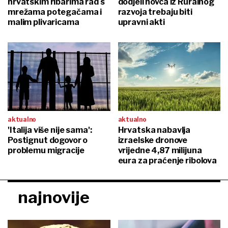
hrvatskim ribarima rad s
dodjeli novca iz Ruralnog
mrežama potegačama i
razvoja trebaju biti
malim plivaricama
upravni akti
aktualno
aktualno
'Italija više nije sama':
Hrvatska nabavlja
Postignut dogovor o
izraelske dronove
problemu migracije
vrijedne 4,87 milijuna
eura za praćenje ribolova
najnovije