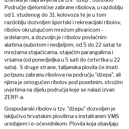
Područje djelomične zabrane ribolova, u razdoblju
od 1. studenog do 31. kolovoza te je u tom
razdoblju dozvoljen športski i rekreacijski ribolov,
ribolov okružujućom mrežom plivaricom -
srdelarom, a dozvoljn je i ribolov povlačnim
alatima (subotom i nedjeljom, od 5 do 22 sata) te
mrežama stajaćicama, stajaćim parangalima i
vršama (od ponedjeljka u 5 sati do četvrtka u 22
sata). S druge strane, talijanska plovila će imati
potpunu zabranu ribolova na području "džepa", ali
njima je omogućen ribolov pod posebnim, strožim
uvjetima na dijelu područja koje se nalazi izvan
ZERP-a.
Gospodarski ribolov u tzv. "džepu" dozvoljen je
isključivo hrvatskim plovilima s instaliranim VMS
uređajem i e-očevidnikom. Plovila koja obavljaju