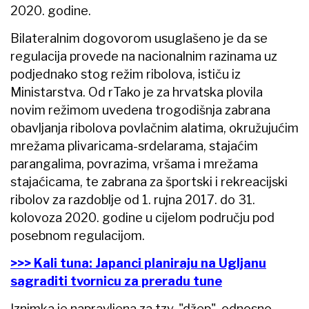
2020. godine.
Bilateralnim dogovorom usuglašeno je da se
regulacija provede na nacionalnim razinama uz
podjednako stog režim ribolova, ističu iz
Ministarstva. Od rTako je za hrvatska plovila
novim režimom uvedena trogodišnja zabrana
obavljanja ribolova povlačnim alatima, okružujućim
mrežama plivaricama-srdelarama, stajaćim
parangalima, povrazima, vršama i mrežama
stajaćicama, te zabrana za športski i rekreacijski
ribolov za razdoblje od 1. rujna 2017. do 31.
kolovoza 2020. godine u cijelom području pod
posebnom regulacijom.
>>> Kali tuna: Japanci planiraju na Ugljanu
sagraditi tvornicu za preradu tune
Iznimka je napravljena za tzv. "džep", odnosno