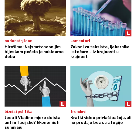
na današnji dan
komentari
Hirošima: Najsmrtonosnijim
Zakoni za taksiste, ljekarnike
bljeskom počelo je nuklearno
i stočare – iz krajnosti u
doba
krajnost
biznis i politika
trendovi
Jesu li Vladine mjere doista
Kratki video privlači pažnju, ali
antiinflacijske? Ekonomisti
ne prodaje bez strategije
sumnjaju