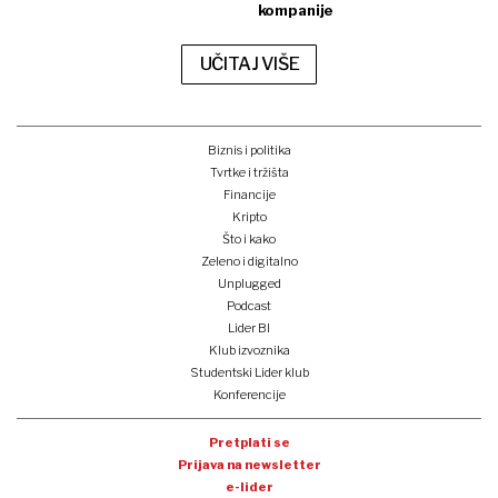
kompanije
UČITAJ VIŠE
Biznis i politika
Tvrtke i tržišta
Financije
Kripto
Što i kako
Zeleno i digitalno
Unplugged
Podcast
Lider BI
Klub izvoznika
Studentski Lider klub
Konferencije
Pretplati se
Prijava na newsletter
e-lider