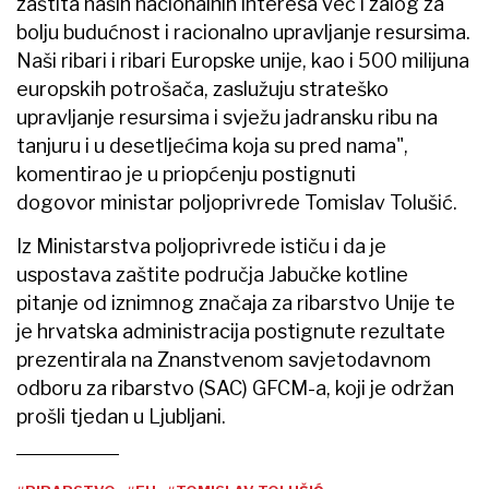
zaštita naših nacionalnih interesa već i zalog za
bolju budućnost i racionalno upravljanje resursima.
Naši ribari i ribari Europske unije, kao i 500 milijuna
europskih potrošača, zaslužuju strateško
upravljanje resursima i svježu jadransku ribu na
tanjuru i u desetljećima koja su pred nama",
komentirao je u priopćenju postignuti
dogovor ministar poljoprivrede Tomislav Tolušić.
Iz Ministarstva poljoprivrede ističu i da je
uspostava zaštite područja Jabučke kotline
pitanje od iznimnog značaja za ribarstvo Unije te
je hrvatska administracija postignute rezultate
prezentirala na Znanstvenom savjetodavnom
odboru za ribarstvo (SAC) GFCM-a, koji je održan
prošli tjedan u Ljubljani.