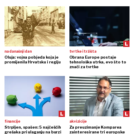
na današnji dan
tvrtke i tržišta
Oluja: vojna pobjeda koja je
Obrana Europe postaje
promijenila Hrvatsku i regiju
tehnološka utrka, evo što to
znači za tvrtke
financije
akvizicije
Strpljen, spašen: 5 najčešćih
Za preuzimanje Komparea
grešaka pri ulaganju na burzi
zainteresirane tri europske