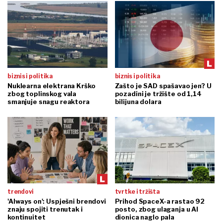
biznis i politika
biznis i politika
Nuklearna elektrana Krško
Zašto je SAD spašavao jen? U
zbog toplinskog vala
pozadini je tržište od 1,14
smanjuje snagu reaktora
bilijuna dolara
trendovi
tvrtke i tržišta
'Always on': Uspješni brendovi
Prihod SpaceX-a rastao 92
znaju spojiti trenutak i
posto, zbog ulaganja u AI
kontinuitet
dionica naglo pala