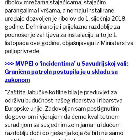
ribolov mrežama stajaćicama, stajaćim
parangalima i vršama, a nemaju instalirane
uređaje dozvoljen je ribolov do 1. siječnja 2018.
godine. Definirano je i prijelazno razdoblje za
podnošenje zahtjeva za instalaciju, a to je 1.
listopada ove godine, objašnjavaju iz Ministarstva
poljoprivrede.
>>> MVPEI o ‘incidentima’ u Savudrijskoj vali:
Granična patrola postupila je u skladu sa
zakonom
"Zaštita Jabučke kotline bila je preduvjet za
održivu budućnost našeg ribarstva i ribarstva
Europske unije. Zadovoljan sam postignutim
dogovorom i vjerujem da ćemo kvalitetnom
suradnjom sa susjednim zemljama i u idućem
razdoblju doći do rješenja koja će biti ne samo