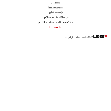
o nama
impressum
oglašavanje
opći uvjeti korištenja
politika privatnosti i kolačića
tocno.hr
copyright lider media 2025.