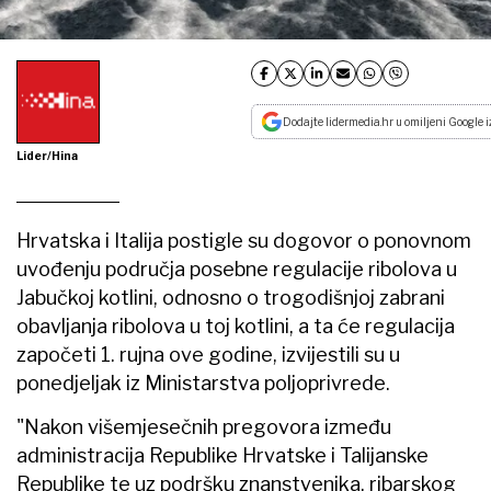
Dodajte lidermedia.hr u omiljeni Google i
Lider/Hina
Hrvatska i Italija postigle su dogovor o ponovnom
uvođenju područja posebne regulacije ribolova u
Jabučkoj kotlini, odnosno o trogodišnjoj zabrani
obavljanja ribolova u toj kotlini, a ta će regulacija
započeti 1. rujna ove godine, izvijestili su u
ponedjeljak iz Ministarstva poljoprivrede.
"Nakon višemjesečnih pregovora između
administracija Republike Hrvatske i Talijanske
Republike te uz podršku znanstvenika, ribarskog