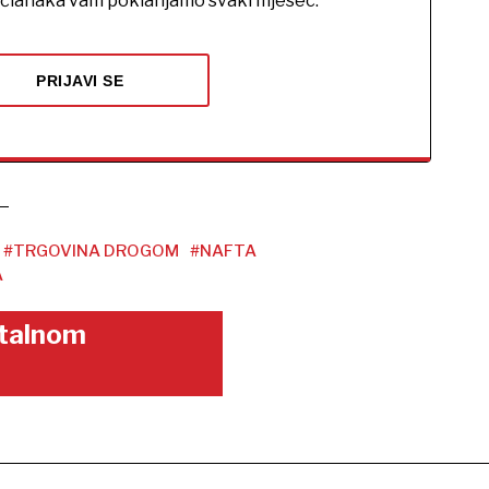
h članaka vam poklanjamo svaki mjesec.
PRIJAVI SE
#TRGOVINA DROGOM
#NAFTA
A
gitalnom