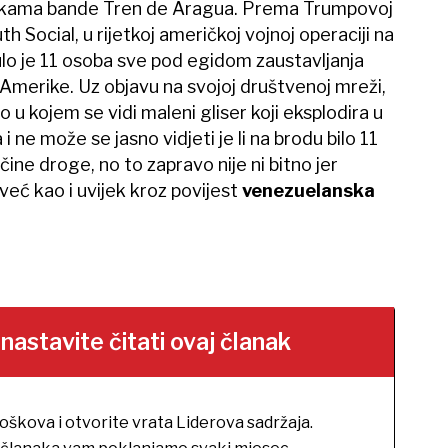
u rukama bande Tren de Aragua. Prema Trumpovoj
h Social, u rijetkoj američkoj vojnoj operaciji na
o je 11 osoba sve pod egidom zaustavljanja
 Amerike. Uz objavu na svojoj društvenoj mreži,
eo u kojem se vidi maleni gliser koji eksplodira u
i ne može se jasno vidjeti je li na brodu bilo 11
ičine droge, no to zapravo nije ni bitno jer
već kao i uvijek kroz povijest
venezuelanska
stavite čitati ovaj članak
roškova i otvorite vrata Liderova sadržaja.