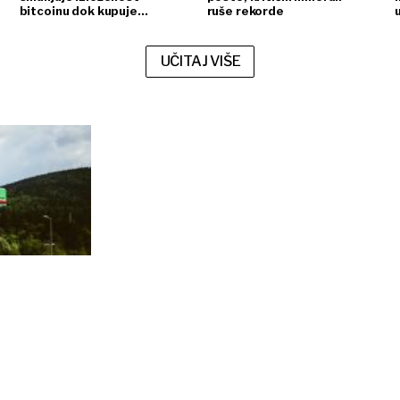
bitcoinu dok kupuje
ruše rekorde
ethereum
UČITAJ VIŠE