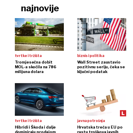
najnovije
tvrtke i tržišta
biznis i politika
Tromjesečna dobit
Wall Street zaustavio
MOL-a skočila na 786
pozitivnu seriju, čeka se
milijuna dolara
ključni podatak
tvrtke i tržišta
javna potrošnja
Hibridi i Škoda i dalje
Hrvatska treća u EU po
dominiraju prodajom
rastu troškova javnih