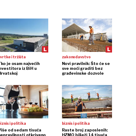
vrtke i tržišta
zakonodavstvo
Tko je osam najvećih
Novi pravilnik: Što će se
nvestitora iz BiH u
sve moći graditi bez
Hrvatskoj
građevinske dozvole
iznis i politika
biznis i politika
Više od sedam tisuća
Raste broj zaposlenih:
nepravilnosti otkriveno
HZMO bilježi 14 tisuća