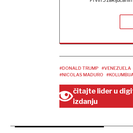
Prvih 5 zaključani
#DONALD TRUMP
#VENEZUELA
#NICOLAS MADURO
#KOLUMBIJ
čitajte lider u di
izdanju