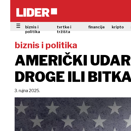
biznis i
tvrtke i
financije
kripto
politika
tržišta
biznis i politika
AMERIČKI UDAR
DROGE ILI BITK
3. rujna 2025.