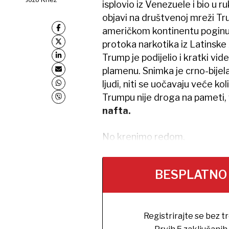
isplovio iz Venezuele i bio 
objavi na društvenoj mreži Trut
američkom kontinentu poginul
protoka narkotika iz Latinske
Trump je podijelio i kratki vid
plamenu. Snimka je crno-bijela 
ljudi, niti se uočavaju veće kol
Trumpu nije droga na pameti, 
nafta.
No krenimo redom.
BESPLATNO na
Registrirajte se bez t