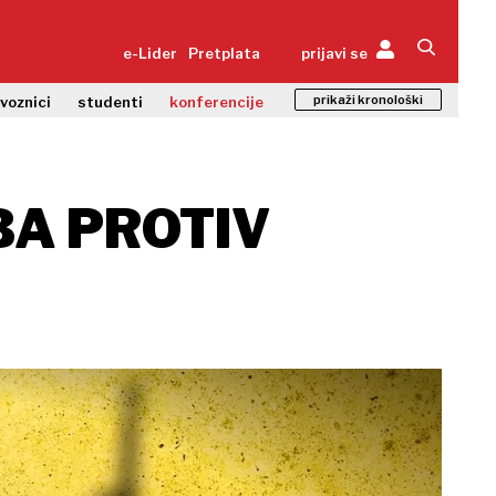
e-Lider
Pretplata
prijavi se
prikaži kronološki
zvoznici
studenti
konferencije
BA PROTIV