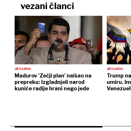
vezani članci
aktualno
aktualno
Madurov 'Zečji plan' naišao na
Trump na 
prepreku: Izgladnjeli narod
umiru. I
kuniće radije hrani nego jede
Venezuel