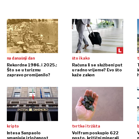
na današnji dan
što i kako
t
Rekordne 1986. i 2025.:
Računa li se službeni put
Što se u turizmu
u radno vrijeme? Evo što
i
zapravo promijenilo?
kaže zakon
kripto
tvrtke i tržišta
b
Intesa Sanpaolo
Volfram poskupio 622
smanjuje izloženost
posto, kritični minerali