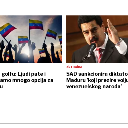
aktualno
golfu: Ljudi pate i
SAD sankcionira diktato
mamo mnogo opcija za
Maduru 'koji prezire volj
u
venezuelskog naroda'