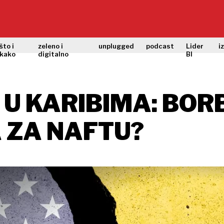
što i
zeleno i
unplugged
podcast
Lider
i
kako
digitalno
BI
 U KARIBIMA: BOR
A ZA NAFTU?