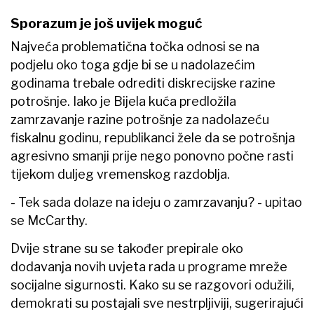
Sporazum je još uvijek moguć
Najveća problematična točka odnosi se na
podjelu oko toga gdje bi se u nadolazećim
godinama trebale odrediti diskrecijske razine
potrošnje. Iako je Bijela kuća predložila
zamrzavanje razine potrošnje za nadolazeću
fiskalnu godinu, republikanci žele da se potrošnja
agresivno smanji prije nego ponovno počne rasti
tijekom duljeg vremenskog razdoblja.
- Tek sada dolaze na ideju o zamrzavanju? - upitao
se McCarthy.
Dvije strane su se također prepirale oko
dodavanja novih uvjeta rada u programe mreže
socijalne sigurnosti. Kako su se razgovori odužili,
demokrati su postajali sve nestrpljiviji, sugerirajući