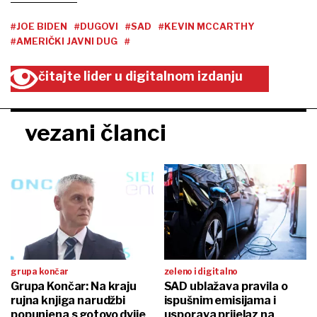
#JOE BIDEN
#DUGOVI
#SAD
#KEVIN MCCARTHY
#AMERIČKI JAVNI DUG
#
čitajte lider u digitalnom izdanju
vezani članci
grupa končar
zeleno i digitalno
Grupa Končar: Na kraju
SAD ublažava pravila o
rujna knjiga narudžbi
ispušnim emisijama i
popunjena s gotovo dvije
usporava prijelaz na