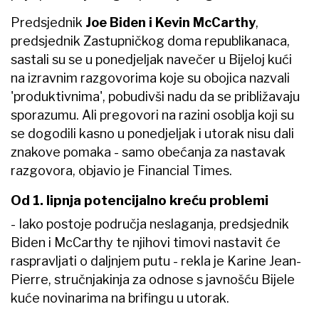
Predsjednik
Joe Biden i Kevin McCarthy
,
predsjednik Zastupničkog doma republikanaca,
sastali su se u ponedjeljak navečer u Bijeloj kući
na izravnim razgovorima koje su obojica nazvali
'produktivnima', pobudivši nadu da se približavaju
sporazumu. Ali pregovori na razini osoblja koji su
se dogodili kasno u ponedjeljak i utorak nisu dali
znakove pomaka - samo obećanja za nastavak
razgovora, objavio je Financial Times.
Od 1. lipnja potencijalno kreću problemi
- Iako postoje područja neslaganja, predsjednik
Biden i McCarthy te njihovi timovi nastavit će
raspravljati o daljnjem putu - rekla je Karine Jean-
Pierre, stručnjakinja za odnose s javnošću Bijele
kuće novinarima na brifingu u utorak.