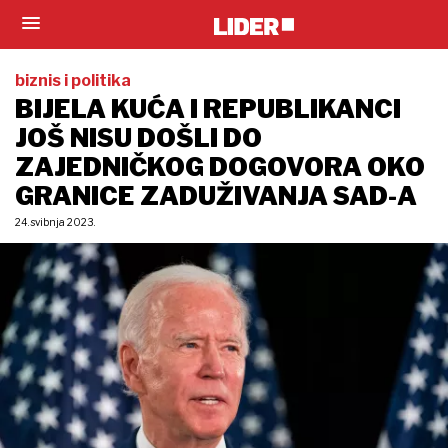
biznis i politika
BIJELA KUĆA I REPUBLIKANCI
JOŠ NISU DOŠLI DO
ZAJEDNIČKOG DOGOVORA OKO
GRANICE ZADUŽIVANJA SAD-A
24. svibnja 2023.