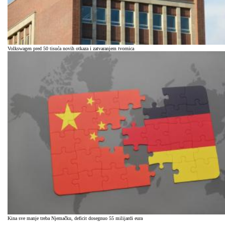
Volkswagen pred 50 tisuća novih otkaza i zatvaranjem tvornica
Kina sve manje treba Njemačku, deficit dosegnuo 55 milijardi eura