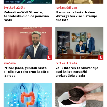
tvrtke i tržišta
na današnji dan
Rekordi na Wall Streetu,
Nixonova ostavka: Nakon
tehnološke dionice ponovno
Watergatea više ništa nije
rastu
bilo isto
zvečevo
tvrtke i tržišta
Prihod pada, gubitak raste,
Velik interes za subvencije
ali nije sve tako crno kao što
puni knjige narudžbi
izgleda
proizvođača dizala