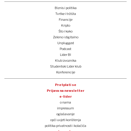
Biznis i politika
Tvrtke i tržišta
Financije
Kripto
Što i kako
Zeleno i digitalno
Unplugged
Podcast
Lider BI
Klub izvoznika
Studentski Lider klub
Konferencije
Pretplati se
Prijava na newsletter
e-lider
o nama
impressum
oglašavanje
opći uvjeti korištenja
politika privatnosti i kolačića