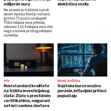
milijarde eura
električna vozila
Na stranim je tržištima u prvih
devet mjeseci Končar ostvario
gotovo 73 posto od ukupnih
734,6 milijuna eura prihoda,
odnosno 133,5 milijuna eura više
nego u istome prošlogodišnjem
razdoblju
info
biznis i politika
Novi standard kvalitete
Svjetske burze snažno
na tržištu investicijskog
porasle, inflacijski pritisci
zlata: Zlato s prestižnim
popuštaju
certifikatima, osigurani
sefovi i osobna dostava