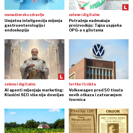
menadžersko zdravlje
zeleno i digitalno
Umjetna inteligencija mijenja
Potražnja nadmašuje
gastroenterologiju i
proizvodnju: Tajna uspjeha
endoskopiju
OPG-a s glistama
zeleno i digitalno
tvrtke i tržišta
AI agenti mijenjaju marketing:
Volkswagen pred 50 tisuća
Klasični SEO više nije dovoljan
novih otkaza i zatvaranjem
tvornica