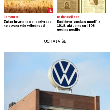
komentari
na današnji dan
Zašto hrvatska poljoprivreda
Radićeve ‘guske u magli’ iz
ne stvara više vrijednosti
1918. aktualne su i 108
godina poslije
UČITAJ VIŠE