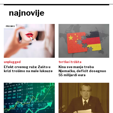
najnovije
unplugged
tvrtke i tržišta
Efekt crvenog ruža: Zašto u
Kina sve manje treba
krizi trošimo na male luksuze
Njemačku, deficit dosegnuo
55 milijardi eura