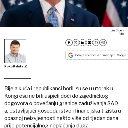
Joe Biden
foto
Dodajte lidermedia.hr u omiljeni Google i
Roko Kalafatić
Bijela kuća i republikanci borili su se u utorak u
Kongresu ne bi li uspjeli doći do zajedničkog
dogovora o povećanju granice zaduživanja SAD-
a, ostavljajući gospodarstvo i financijska tržišta u
opasnoj neizvjesnosti nešto više od tjedan dana
prije potencijalnog neplaćanja duga.