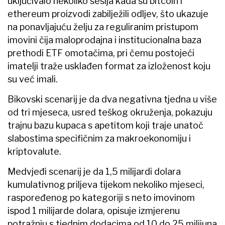
uključivalo nekoliko sesija kada su bitcoin i
ethereum proizvodi zabilježili odljev, što ukazuje
na ponavljajuću želju za reguliranim pristupom
imovini čija maloprodajna i institucionalna baza
prethodi ETF omotačima, pri čemu postojeći
imatelji traže usklađen format za izloženost koju
su već imali.
Bikovski scenarij je da dva negativna tjedna u više
od tri mjeseca, usred teškog okruženja, pokazuju
trajnu bazu kupaca s apetitom koji traje unatoč
slabostima specifičnim za makroekonomiju i
kriptovalute.
Medvjeđi scenarij je da 1,5 milijardi dolara
kumulativnog priljeva tijekom nekoliko mjeseci,
raspoređenog po kategoriji s neto imovinom
ispod 1 milijarde dolara, opisuje izmjerenu
potražnju s tjednim dodacima od 10 do 25 milijuna