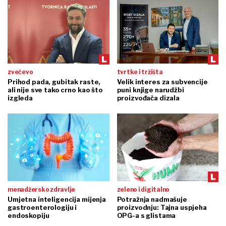
zvečevo
tvrtke i tržišta
Prihod pada, gubitak raste,
Velik interes za subvencije
ali nije sve tako crno kao što
puni knjige narudžbi
izgleda
proizvođača dizala
menadžersko zdravlje
zeleno i digitalno
Umjetna inteligencija mijenja
Potražnja nadmašuje
gastroenterologiju i
proizvodnju: Tajna uspjeha
endoskopiju
OPG-a s glistama