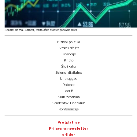
Rekordi na Wall Streetu, tehnološke dionice ponovno rastu
Biznis i politika
Tvrtke i tržišta
Financije
Kripto
Što i kako
Zeleno i digitalno
Unplugged
Podcast
Lider BI
Klub izvoznika
Studentski Lider klub
Konferencije
Pretplati se
Prijava na newsletter
e-lider