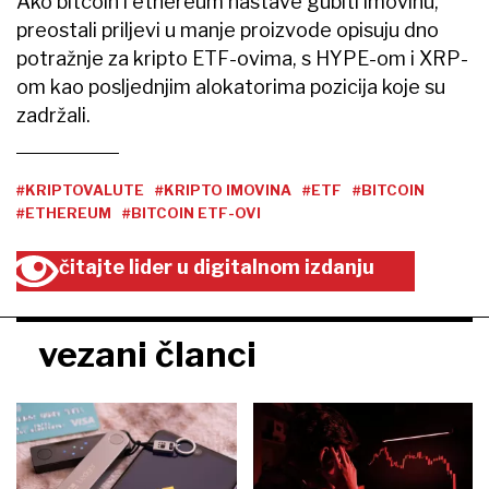
Ako bitcoin i ethereum nastave gubiti imovinu,
preostali priljevi u manje proizvode opisuju dno
potražnje za kripto ETF-ovima, s HYPE-om i XRP-
om kao posljednjim alokatorima pozicija koje su
zadržali.
#KRIPTOVALUTE
#KRIPTO IMOVINA
#ETF
#BITCOIN
#ETHEREUM
#BITCOIN ETF-OVI
čitajte lider u digitalnom izdanju
vezani članci