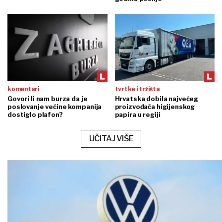
komentari
tvrtke i tržišta
Govori li nam burza da je
Hrvatska dobila najvećeg
poslovanje većine kompanija
proizvođača higijenskog
dostiglo plafon?
papira u regiji
UČITAJ VIŠE