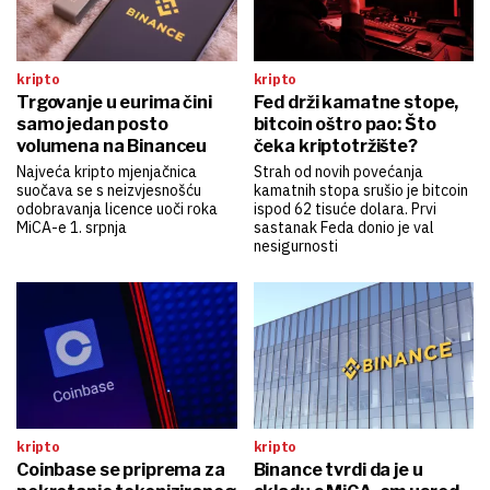
kripto
kripto
Trgovanje u eurima čini
Fed drži kamatne stope,
samo jedan posto
bitcoin oštro pao: Što
volumena na Binanceu
čeka kriptotržište?
Najveća kripto mjenjačnica
Strah od novih povećanja
suočava se s neizvjesnošću
kamatnih stopa srušio je bitcoin
odobravanja licence uoči roka
ispod 62 tisuće dolara. Prvi
MiCA-e 1. srpnja
sastanak Feda donio je val
nesigurnosti
kripto
kripto
Coinbase se priprema za
Binance tvrdi da je u