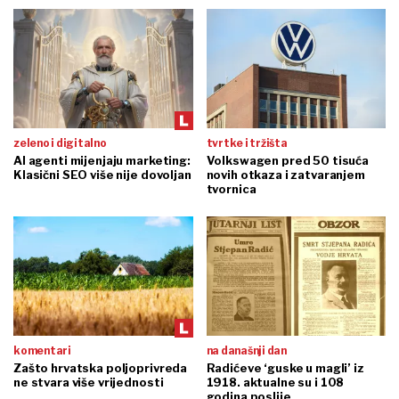
zeleno i digitalno
tvrtke i tržišta
AI agenti mijenjaju marketing:
Volkswagen pred 50 tisuća
Klasični SEO više nije dovoljan
novih otkaza i zatvaranjem
tvornica
komentari
na današnji dan
Zašto hrvatska poljoprivreda
Radićeve ‘guske u magli’ iz
ne stvara više vrijednosti
1918. aktualne su i 108
godina poslije