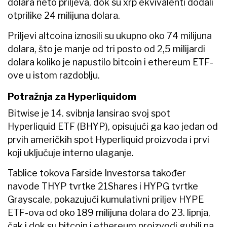
dolara neto priljeva, dok su xrp ekvivalenti dodali
otprilike 24 milijuna dolara.
Priljevi altcoina iznosili su ukupno oko 74 milijuna
dolara, što je manje od tri posto od 2,5 milijardi
dolara koliko je napustilo bitcoin i ethereum ETF-
ove u istom razdoblju.
Potražnja za Hyperliquidom
Bitwise je 14. svibnja lansirao svoj spot
Hyperliquid ETF (BHYP), opisujući ga kao jedan od
prvih američkih spot Hyperliquid proizvoda i prvi
koji uključuje interno ulaganje.
Tablice tokova Farside Investorsa također
navode THYP tvrtke 21Shares i HYPG tvrtke
Grayscale, pokazujući kumulativni priljev HYPE
ETF-ova od oko 189 milijuna dolara do 23. lipnja,
čak i dok su bitcoin i ethereum proizvodi gubili na