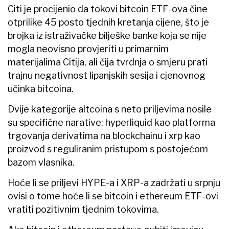
Citi je procijenio da tokovi bitcoin ETF-ova čine
otprilike 45 posto tjednih kretanja cijene, što je
brojka iz istraživačke bilješke banke koja se nije
mogla neovisno provjeriti u primarnim
materijalima Citija, ali čija tvrdnja o smjeru prati
trajnu negativnost lipanjskih sesija i cjenovnog
učinka bitcoina.
Dvije kategorije altcoina s neto priljevima nosile
su specifične narative: hyperliquid kao platforma
trgovanja derivatima na blockchainu i xrp kao
proizvod s reguliranim pristupom s postojećom
bazom vlasnika.
Hoće li se priljevi HYPE-a i XRP-a zadržati u srpnju
ovisi o tome hoće li se bitcoin i ethereum ETF-ovi
vratiti pozitivnim tjednim tokovima.