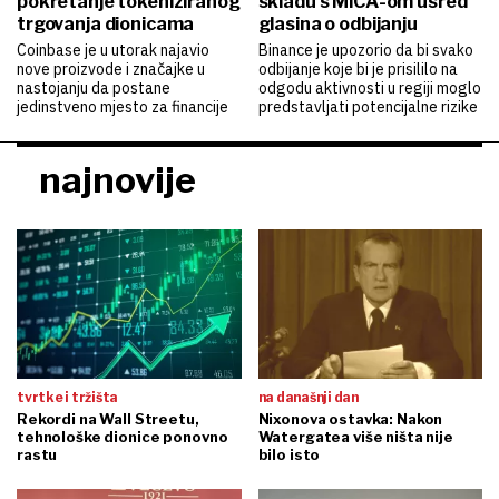
pokretanje tokeniziranog
skladu s MiCA-om usred
trgovanja dionicama
glasina o odbijanju
Coinbase je u utorak najavio
Binance je upozorio da bi svako
nove proizvode i značajke u
odbijanje koje bi je prisililo na
nastojanju da postane
odgodu aktivnosti u regiji moglo
jedinstveno mjesto za financije
predstavljati potencijalne rizike
najnovije
tvrtke i tržišta
na današnji dan
Rekordi na Wall Streetu,
Nixonova ostavka: Nakon
tehnološke dionice ponovno
Watergatea više ništa nije
rastu
bilo isto