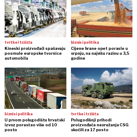
tvrtke i tržišta
biznis i politika
Kineski proizvođači spašavaju
Cijene hrane opet porasle u
posrnule europske tvornice
srpnju, na najvišu razinu u 3,5
automobila
godine
biznis i politika
tvrtke i tržišta
U prvom polugodištu hrvatski
Polugodišnji prihodi
izvoz porastao više od 10
proizvođača naoružanja CSG
posto
skočili za 17 posto