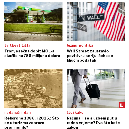
tvrtke i tržišta
biznis i politika
Tromjesečna dobit MOL-a
Wall Street zaustavio
skočila na 786 milijuna dolara
pozitivnu seriju, čeka se
ključni podatak
na današnji dan
što i kako
Rekordne 1986. i 2025.: Što
Računa li se službeni put u
se u turizmu zapravo
radno vrijeme? Evo što kaže
promijenilo?
zakon