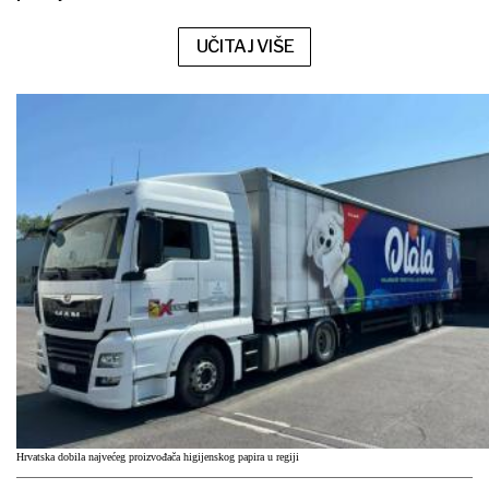
UČITAJ VIŠE
Hrvatska dobila najvećeg proizvođača higijenskog papira u regiji