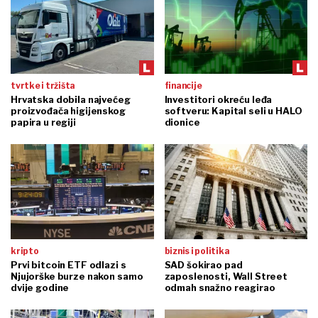
tvrtke i tržišta
financije
Hrvatska dobila najvećeg
Investitori okreću leđa
proizvođača higijenskog
softveru: Kapital seli u HALO
papira u regiji
dionice
kripto
biznis i politika
Prvi bitcoin ETF odlazi s
SAD šokirao pad
Njujorške burze nakon samo
zaposlenosti, Wall Street
dvije godine
odmah snažno reagirao