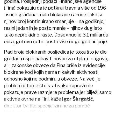
godina. Posljednji podaci Financijske agencije
(Fina) pokazuju da je potkraj travnja više od 196
tisuće građana imalo blokirane račune. Iako se
njihov broj kontinuirano smanjuje – na godišnjoj
razini jedan ih je posto manje – njihov dug isto
tako neprekidno raste. Dosegnuo je 3,1 milijardu
eura, gotovo četiri posto više nego godinu prije.
Pad broja blokiranih posljedica je toga što je dio
građana uspio nabaviti novac za otplatu dugova,
ali i zakonske obveze da Fina briše iz evidencije
blokirane kod kojih nema nikakvih aktivnosti,
odnosno koji ne podmiruju obveze. Najveći je
problem u tome što statistika zapravo ne
pokazuje prave razmjere problema jer bilježi samo
aktivne ovrhe na Fini, kaže
Igor Škrgatić
,
direktor tvrtke specijalizirane za pomoć
blokiranima BE-ON savjetovanje.