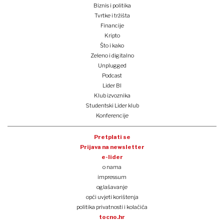
Biznis i politika
Tvrtke i tržišta
Financije
Kripto
Što i kako
Zeleno i digitalno
Unplugged
Podcast
Lider BI
Klub izvoznika
Studentski Lider klub
Konferencije
Pretplati se
Prijava na newsletter
e-lider
o nama
impressum
oglašavanje
opći uvjeti korištenja
politika privatnosti i kolačića
tocno.hr