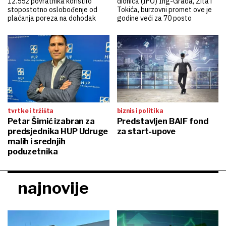
12.552 povratnika koristilo
dionica (IPO) Ing-Grada, Žita i
stopostotno oslobođenje od
Tokića, burzovni promet ove je
plaćanja poreza na dohodak
godine veći za 70 posto
tvrtke i tržišta
biznis i politika
Petar Šimić izabran za
Predstavljen BAIF fond
predsjednika HUP Udruge
za start-upove
malih i srednjih
poduzetnika
najnovije