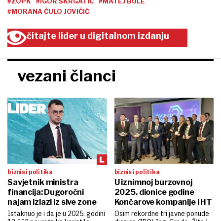
#ZOPK
#IGOR ŠKRGATIĆ
#MATEJ BULE
#MORANA ČULO JOVIČIĆ
čitajte lider u digitalnom izdanju
vezani članci
biznis i politika
biznis i politika
Savjetnik ministra
U iznimnoj burzovnoj
financija: Dugoročni
2025. dionice godine
najam izlazi iz sive zone
Končarove kompanije i HT
Istaknuo je i da je u 2025. godini
Osim rekordne tri javne ponude