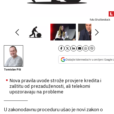
foto Shutterstock
Dodajte lidermedia.hr u omiljeni Google i
Tomislav Pili
Nova pravila uvode strože provjere kredita i
zaštitu od prezaduženosti, ali telekomi
upozoravaju na probleme
U zakonodavnu proceduru ušao je novi zakon o