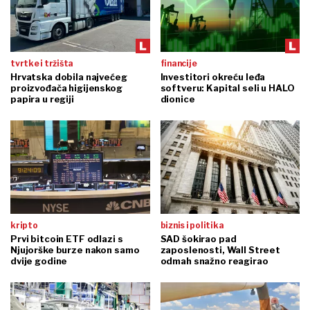
tvrtke i tržišta
financije
Hrvatska dobila najvećeg
Investitori okreću leđa
proizvođača higijenskog
softveru: Kapital seli u HALO
papira u regiji
dionice
kripto
biznis i politika
Prvi bitcoin ETF odlazi s
SAD šokirao pad
Njujorške burze nakon samo
zaposlenosti, Wall Street
dvije godine
odmah snažno reagirao