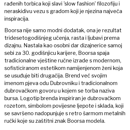
rađenih torbica koji slavi 'slow fashion' filozofiju i
neraskidivu vezu s gradom koji je njezina najveća
inspiracija.
Boorsa nije samo modni dodatak, ona je rezultat
tridesetogodišnjeg učenja, rasta i ljubavi prema
dizajnu. Nastala kao osobni dar dizajnerice samoj
sebi za 30. godišnjicu karijere, Boorsa spaja
tradicionalne vještine ručne izrade s modernom,
sofisticiranom estetikom namijenjenom ženi koja
se usuđuje biti drugačija. Brend već svojim
imenom pjeva odu Dubrovniku i tradicionalnom
dubrovačkom govoru u kojem se torba naziva
bursa. Logotip brenda inspiriran je dubrovačkom
rozetom, simbolom povijesne ljepote i sklada, koji
se savršeno nadopunjuje s retro šarmom metalnih
ručki koje su zaštitni znak Boorsa modela.