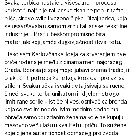
Svaka torbica nastaje u višesatnom procesu,
koristeći najfinije talijanske tkanine poput tafta,
pliša, sirove svile i vezene čipke. Dizajnerica, koja
se usavršavala u samom srcu talijanske tekstilne
industrije u Pratu, beskompromisno bira
materijale koji jamče dugovječnost i kvalitetu.
- Iako sam Karlovčanka, ideja za stvaranjem ove
priče rođena je među zidinama meni najdražeg
Grada. Boorsa je spoj moje ljubavi prema tradiciji i
praktičnih potreba žene koja kroz dan prolazi sa
stilom. Svaka ručka i svaki detalj šivaju se ručno,
čineći svaku torbu unikatom ili dijelom strogo
limitirane serije – ističe Nives, osnivačica brenda
koja se svojim neodoljivim modnim dodacima
obraća samopouzdanim ženama koje ne kupuju
masovno već ulažu u kvalitetu i priču. To su žene
koje cijene autentičnost domaćeg proizvoda i