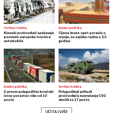
tvrtke i tržišta
biznis i politika
Kineski proizvođači spašavaju
Cijene hrane opet porasle u
posrnule europske tvornice
srpnju, na najvišu razinu u 3,5
automobila
godine
biznis i politika
tvrtke i tržišta
U prvom polugodištu hrvatski
Polugodišnji prihodi
izvoz porastao više od 10
proizvođača naoružanja CSG
posto
skočili za 17 posto
UČITAJ VIŠE