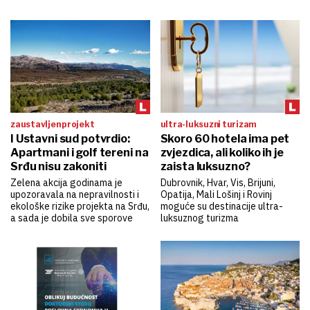
zaustavljen projekt
ultra-luksuzni turizam
I Ustavni sud potvrdio:
Skoro 60 hotela ima pet
Apartmani i golf tereni na
zvjezdica, ali koliko ih je
Srđu nisu zakoniti
zaista luksuzno?
Zelena akcija godinama je
Dubrovnik, Hvar, Vis, Brijuni,
upozoravala na nepravilnosti i
Opatija, Mali Lošinj i Rovinj
ekološke rizike projekta na Srđu,
moguće su destinacije ultra-
a sada je dobila sve sporove
luksuznog turizma