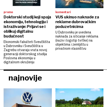
promo
komentari
Doktorski studij koji spaja
VUS ukinuo naknade za
ekonomiju, tehnologiju i
reklame dubrovačkim
istraživanje: Prijavi se i
poduzetnicima
oblikuj digitalnu
U Dubrovniku je uvedena
budućnost
naknada za isticanje reklama
(naziv i logotip tvrtke) na
Ekonomski fakulteti Sveučilišta
objektima i zemljištu u
u Dubrovniku i Sveučilišta u
privatnom vlasništvu
Zagrebu otvaraju vrata novoj
generaciji doktorskog studija
Poslovna ekonomija u
digitalnom okruženju
najnovije