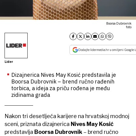
Boorsa Dubrovnik
foto
Dodajte lidermedia.hr u omiljeni Google i
Lider
Dizajnerica Nives May Kosić predstavila je
Boorsa Dubrovnik – brend ručno rađenih
torbica, a ideja za priču rođena je među
zidinama grada
Nakon tri desetljeća karijere na hrvatskoj modnoj
sceni, priznata dizajnerica
Nives May Kosić
predstavlja
Boorsa Dubrovnik
– brend ručno