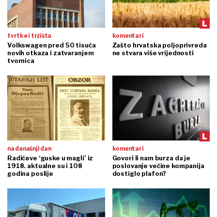
tvrtke i tržišta
komentari
Volkswagen pred 50 tisuća
Zašto hrvatska poljoprivreda
novih otkaza i zatvaranjem
ne stvara više vrijednosti
tvornica
na današnji dan
komentari
Radićeve ‘guske u magli’ iz
Govori li nam burza da je
1918. aktualne su i 108
poslovanje većine kompanija
godina poslije
dostiglo plafon?