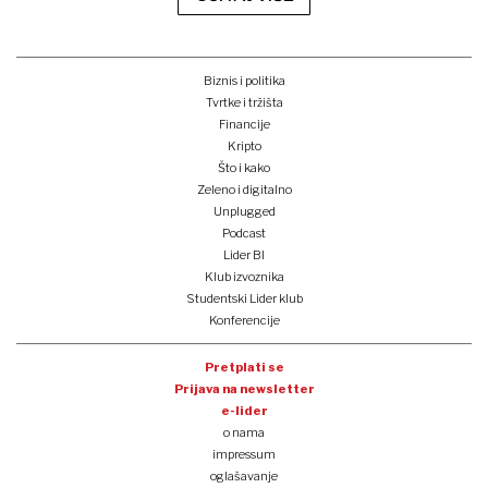
Biznis i politika
Tvrtke i tržišta
Financije
Kripto
Što i kako
Zeleno i digitalno
Unplugged
Podcast
Lider BI
Klub izvoznika
Studentski Lider klub
Konferencije
Pretplati se
Prijava na newsletter
e-lider
o nama
impressum
oglašavanje