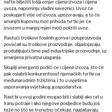
nafte bilježiti lošiji omjer cijena izvoza i cijena
uvoza, napominju vladini saveznici. Uvoz će
poskupjeti više od izvoza, upozoravaju, a to će
smanjiti kupovnu moć prihoda tvrtki jer će
izvozom u manjoj mjeri moći pokriti uvoz.
Rastući troškovi fosilnih goriva i poluproizvoda
povećali su troškove proizvodnje, objašnjavaju,
produbljujući time pad industrijske proizvodnje, uz
smanjena privatna ulaganja.
Skuplji energenti podići će i cijene izvoza, što će
pak oslabiti konkurentnost njemačkih tvrtki na
međunarodnim tržištima, i to u uvjetima
usporavanja svjetskog gospodarstva.
Rast bi u ovoj godini mogao biti i slabiji ako rat u
Iranu potraje i ako njegove posljedice budu još
teže no što se trenutno očekuje, naglašavaju.