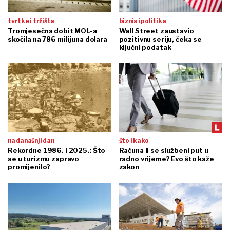
tvrtke i tržišta
biznis i politika
Tromjesečna dobit MOL-a
Wall Street zaustavio
skočila na 786 milijuna dolara
pozitivnu seriju, čeka se
ključni podatak
na današnji dan
što i kako
Rekordne 1986. i 2025.: Što
Računa li se službeni put u
se u turizmu zapravo
radno vrijeme? Evo što kaže
promijenilo?
zakon