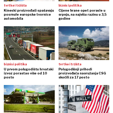
tvrtke i tržišta
biznis i politika
Kineski proizvođači spašavaju
Cijene hrane opet porasle u
posrnule europske tvornice
srpnju, na najvišu razinu u 3,5
automobila
godine
biznis i politika
tvrtke i tržišta
U prvom polugodištu hrvatski
Polugodišnji prihodi
izvoz porastao više od 10
proizvođača naoružanja CSG
posto
skočili za 17 posto