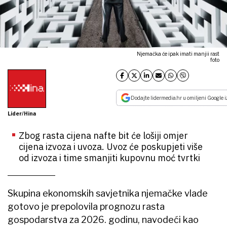
Njemačka će ipak imati manjii rast
foto
Dodajte lidermedia.hr u omiljeni Google i
Lider/Hina
Zbog rasta cijena nafte bit će lošiji omjer
cijena izvoza i uvoza. Uvoz će poskupjeti više
od izvoza i time smanjiti kupovnu moć tvrtki
Skupina ekonomskih savjetnika njemačke vlade
gotovo je prepolovila prognozu rasta
gospodarstva za 2026. godinu, navodeći kao