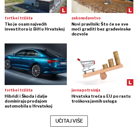
tvrtke i tržišta
zakonodavstvo
Tko je osam najvećih
Novi pravilnik: Što će se sve
investitora iz BiH u Hrvatskoj
moći graditi bez građevinske
dozvole
tvrtke i tržišta
javna potrošnja
Hibridi i Škoda i dalje
Hrvatska treća u EU po rastu
dominiraju prodajom
troškova javnih usluga
automobila u Hrvatskoj
UČITAJ VIŠE