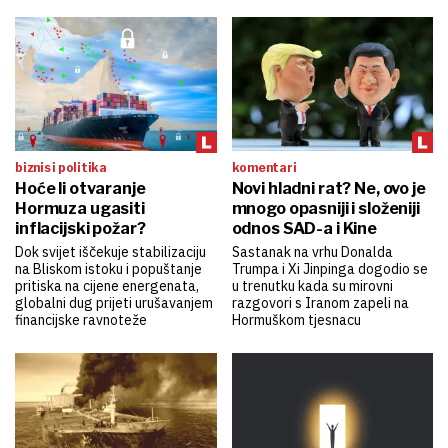
biznis i politika
komentari
Hoće li otvaranje
Novi hladni rat? Ne, ovo je
Hormuza ugasiti
mnogo opasniji i složeniji
inflacijski požar?
odnos SAD-a i Kine
Dok svijet iščekuje stabilizaciju
Sastanak na vrhu Donalda
na Bliskom istoku i popuštanje
Trumpa i Xi Jinpinga dogodio se
pritiska na cijene energenata,
u trenutku kada su mirovni
globalni dug prijeti urušavanjem
razgovori s Iranom zapeli na
financijske ravnoteže
Hormuškom tjesnacu