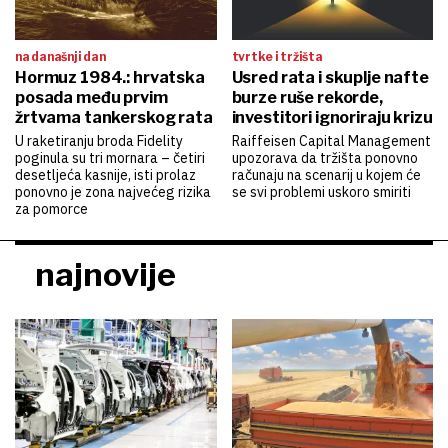
na današnji dan
tvrtke i tržišta
Hormuz 1984.: hrvatska
Usred rata i skuplje nafte
posada među prvim
burze ruše rekorde,
žrtvama tankerskog rata
investitori ignoriraju krizu
U raketiranju broda Fidelity
Raiffeisen Capital Management
poginula su tri mornara – četiri
upozorava da tržišta ponovno
desetljeća kasnije, isti prolaz
računaju na scenarij u kojem će
ponovno je zona najvećeg rizika
se svi problemi uskoro smiriti
za pomorce
najnovije