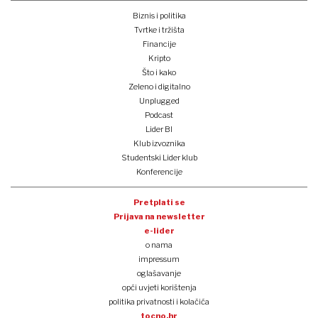
Biznis i politika
Tvrtke i tržišta
Financije
Kripto
Što i kako
Zeleno i digitalno
Unplugged
Podcast
Lider BI
Klub izvoznika
Studentski Lider klub
Konferencije
Pretplati se
Prijava na newsletter
e-lider
o nama
impressum
oglašavanje
opći uvjeti korištenja
politika privatnosti i kolačića
tocno.hr