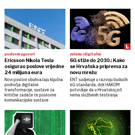
poslovni ugovori
zeleno i digitalno
Ericsson Nikola Tesla
6G stiže do 2030.: Kako
osigurao poslove vrijedne
se Hrvatska priprema za
24 milijuna eura
novu mrežu
Novi poslovi obuhvaćaju ključna
ENT sudjeluje u razvoju budućih
područja digitalne
6G standarda, dok HAKOM
transformacije, sustave za
potvrđuje da u Hrvatskoj još
kritične zadaće te poslovne
nema službenih testiranja
komunikacijske sustave