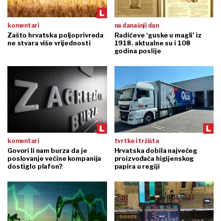
komentari
na današnji dan
Zašto hrvatska poljoprivreda
Radićeve ‘guske u magli’ iz
ne stvara više vrijednosti
1918. aktualne su i 108
godina poslije
komentari
tvrtke i tržišta
Govori li nam burza da je
Hrvatska dobila najvećeg
poslovanje većine kompanija
proizvođača higijenskog
dostiglo plafon?
papira u regiji