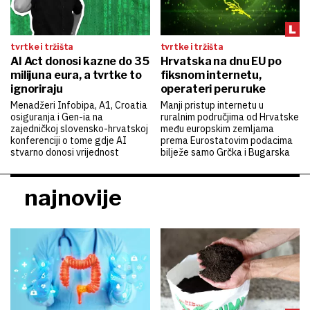
tvrtke i tržišta
tvrtke i tržišta
AI Act donosi kazne do 35
Hrvatska na dnu EU po
milijuna eura, a tvrtke to
fiksnom internetu,
ignoriraju
operateri peru ruke
Menadžeri Infobipa, A1, Croatia
Manji pristup internetu u
osiguranja i Gen-ia na
ruralnim područjima od Hrvatske
zajedničkoj slovensko-hrvatskoj
među europskim zemljama
konferenciji o tome gdje AI
prema Eurostatovim podacima
stvarno donosi vrijednost
bilježe samo Grčka i Bugarska
najnovije