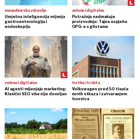
menadžersko zdravlje
zeleno i digitalno
Umjetna inteligencija mijenja
Potražnja nadmašuje
gastroenterologiju i
proizvodnju: Tajna uspjeha
endoskopiju
OPG-a s glistama
zeleno i digitalno
tvrtke i tržišta
AI agenti mijenjaju marketing:
Volkswagen pred 50 tisuća
Klasični SEO više nije dovoljan
novih otkaza i zatvaranjem
tvornica