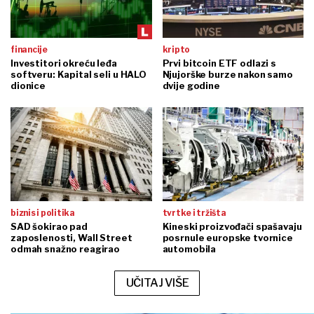
financije
kripto
Investitori okreću leđa
Prvi bitcoin ETF odlazi s
softveru: Kapital seli u HALO
Njujorške burze nakon samo
dionice
dvije godine
biznis i politika
tvrtke i tržišta
SAD šokirao pad
Kineski proizvođači spašavaju
zaposlenosti, Wall Street
posrnule europske tvornice
odmah snažno reagirao
automobila
UČITAJ VIŠE