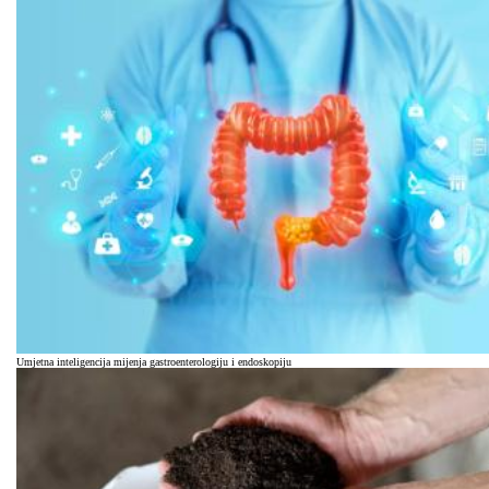
Umjetna inteligencija mijenja gastroenterologiju i endoskopiju