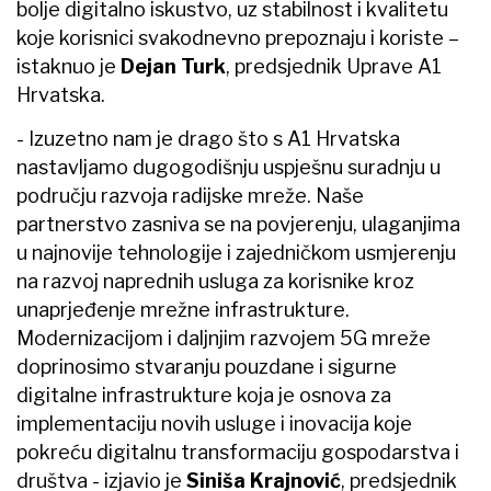
bolje digitalno iskustvo, uz stabilnost i kvalitetu
koje korisnici svakodnevno prepoznaju i koriste –
istaknuo je
Dejan Turk
, predsjednik Uprave A1
Hrvatska.
- Izuzetno nam je drago što s A1 Hrvatska
nastavljamo dugogodišnju uspješnu suradnju u
području razvoja radijske mreže. Naše
partnerstvo zasniva se na povjerenju, ulaganjima
u najnovije tehnologije i zajedničkom usmjerenju
na razvoj naprednih usluga za korisnike kroz
unaprjeđenje mrežne infrastrukture.
Modernizacijom i daljnjim razvojem 5G mreže
doprinosimo stvaranju pouzdane i sigurne
digitalne infrastrukture koja je osnova za
implementaciju novih usluge i inovacija koje
pokreću digitalnu transformaciju gospodarstva i
društva - izjavio je
Siniša Krajnović
, predsjednik