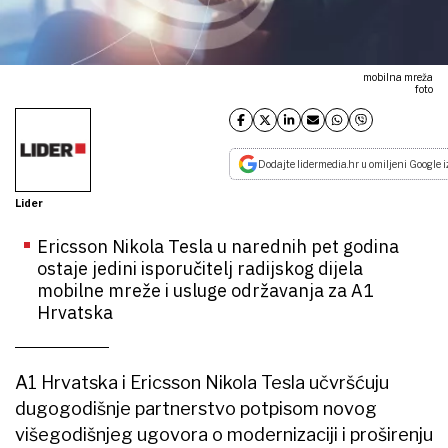
mobilna mreža
foto
Dodajte lidermedia.hr u omiljeni Google i
Lider
Ericsson Nikola Tesla u narednih pet godina
ostaje jedini isporučitelj radijskog dijela
mobilne mreže i usluge održavanja za A1
Hrvatska
A1 Hrvatska i Ericsson Nikola Tesla učvršćuju
dugogodišnje partnerstvo potpisom novog
višegodišnjeg ugovora o modernizaciji i proširenju