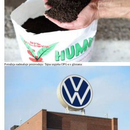
Potražnja nadmašuje proizvodnju: Tajna uspjeha OPG-a s glistama