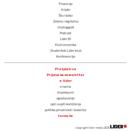
Financije
Kripto
Što i kako
Zeleno i digitalno
Unplugged
Podcast
Lider BI
Klub izvoznika
Studentski Lider klub
Konferencije
Pretplati se
Prijava na newsletter
e-lider
o nama
impressum
oglašavanje
opći uvjeti korištenja
politika privatnosti i kolačića
tocno.hr
copyright lider media 2025.