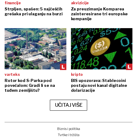
financije
akvizicije
Strpljen, spašen: 5 najčešćih
Za preuzimanje Komparea
grešaka pri ulaganju na burzi
zainteresirane tri europske
kompanije
varteks
kripto
Rotor kod S-Parka pod
BIS upozorava: Stablecoini
povećalom: Gradi li se na
postaju novi kanal digitalne
tuđem zemljištu?
dolarizacije
UČITAJ VIŠE
Biznis i politika
Tvrtke i tržišta