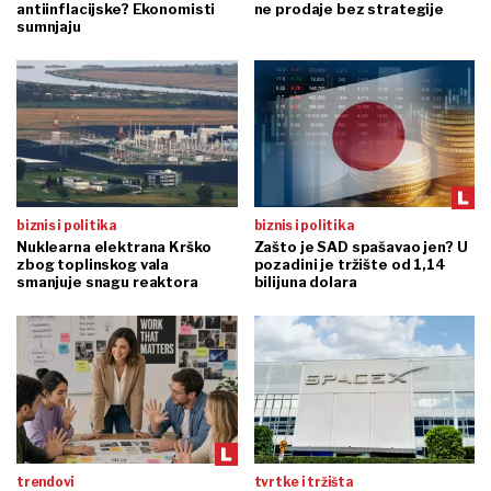
antiinflacijske? Ekonomisti
ne prodaje bez strategije
sumnjaju
biznis i politika
biznis i politika
Nuklearna elektrana Krško
Zašto je SAD spašavao jen? U
zbog toplinskog vala
pozadini je tržište od 1,14
smanjuje snagu reaktora
bilijuna dolara
trendovi
tvrtke i tržišta