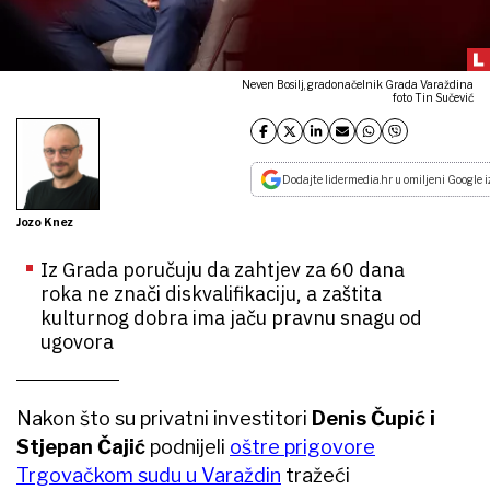
Neven Bosilj, gradonačelnik Grada Varaždina
foto Tin Sučević
Dodajte lidermedia.hr u omiljeni Google i
Jozo Knez
Iz Grada poručuju da zahtjev za 60 dana
roka ne znači diskvalifikaciju, a zaštita
kulturnog dobra ima jaču pravnu snagu od
ugovora
Nakon što su privatni investitori
Denis Čupić i
Stjepan Čajić
podnijeli
oštre prigovore
Trgovačkom sudu u Varaždin
tražeći