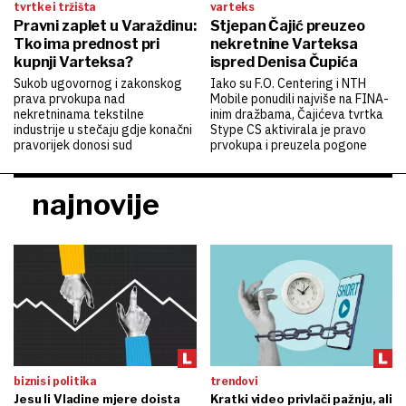
tvrtke i tržišta
varteks
Pravni zaplet u Varaždinu:
Stjepan Čajić preuzeo
Tko ima prednost pri
nekretnine Varteksa
kupnji Varteksa?
ispred Denisa Čupića
Sukob ugovornog i zakonskog
Iako su F.O. Centering i NTH
prava prvokupa nad
Mobile ponudili najviše na FINA-
nekretninama tekstilne
inim dražbama, Čajićeva tvrtka
industrije u stečaju gdje konačni
Stype CS aktivirala je pravo
pravorijek donosi sud
prvokupa i preuzela pogone
najnovije
biznis i politika
trendovi
Jesu li Vladine mjere doista
Kratki video privlači pažnju, ali