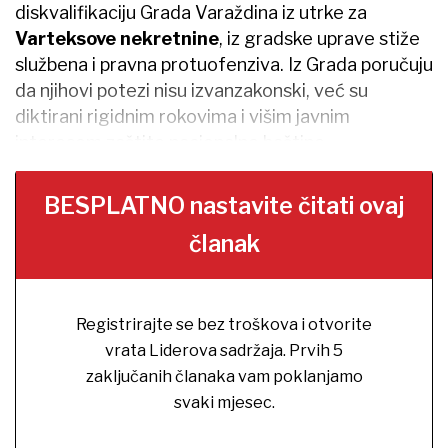
diskvalifikaciju Grada Varaždina iz utrke za
Varteksove nekretnine
, iz gradske uprave stiže
službena i pravna protuofenziva. Iz Grada poručuju
da njihovi potezi nisu izvanzakonski, već su
diktirani rigidnim rokovima i višim javnim
interesom zaštite nacionalne baštine.
BESPLATNO nastavite čitati ovaj
članak
Registrirajte se bez troškova i otvorite
vrata Liderova sadržaja. Prvih 5
zaključanih članaka vam poklanjamo
svaki mjesec.