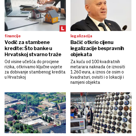
financije
legalizacija
Vodič za stambene
Bačić otkrio cijenu
kredite: Što banke u
legalizacije bespravnih
Hrvatskoj stvarno traže
objekata
Od visine učešća do procjene
Za kuću od 100 kvadratnih
rizika, otkrivamo ključne uvjete
metarara naknada će iznositi
za dobivanje stambenog kredita
1.260 eura, a iznos će osim o
u Hrvatskoj
kvadraturi, ovisiti i o lokaciji i
namjeni objekta