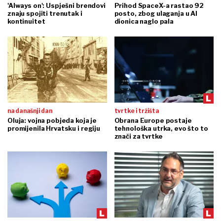
'Always on': Uspješni brendovi
Prihod SpaceX-a rastao 92
znaju spojiti trenutak i
posto, zbog ulaganja u AI
kontinuitet
dionica naglo pala
na današnji dan
tvrtke i tržišta
Oluja: vojna pobjeda koja je
Obrana Europe postaje
promijenila Hrvatsku i regiju
tehnološka utrka, evo što to
znači za tvrtke